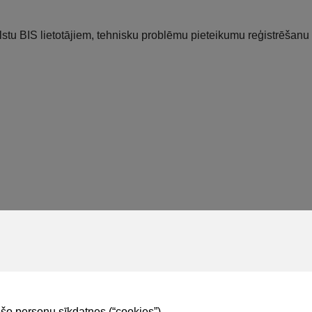
lstu BIS lietotājiem, tehnisku problēmu pieteikumu reģistrēšanu
 vienotajiem klientu apkalpošanas centriem
(VPVKAC), tiek nodr
ešo personu sīkdatnes (“cookies”).