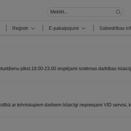
Reģistri
E-pakalpojumi
Sabiedrības i
eturtdienu plkst.18.00-23.00 iespējami sistēmas darbības īslaicī
stībā ar tehniskajiem darbiem īslaicīgi nepieejami VID servisi, k