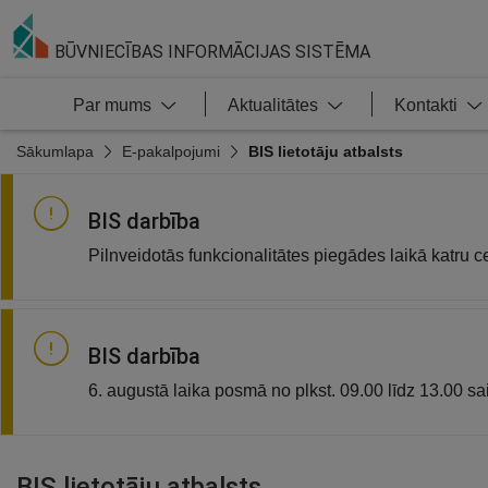
BŪVNIECĪBAS INFORMĀCIJAS SISTĒMA
Par mums
Aktualitātes
Kontakti
Sākumlapa
E-pakalpojumi
BIS lietotāju atbalsts
BIS darbība
Pilnveidotās funkcionalitātes piegādes laikā katru c
BIS darbība
6. augustā laika posmā no plkst. 09.00 līdz 13.00 sai
BIS lietotāju atbalsts