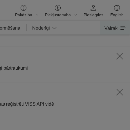
Palīdzība
Piekļūstamība
Pieslēgties
English
nformēšana
Noderīgi
Vairāk
gi pārtraukumi
as reģistrēti VISS API vidē