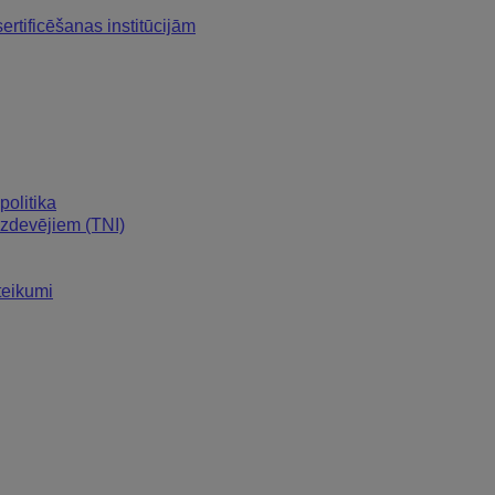
ertificēšanas institūcijām
politika
izdevējiem (TNI)
teikumi