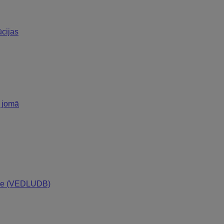
ūcijas
s jomā
bāze (VEDLUDB)