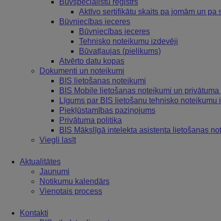
Būvspeciālistu reģistrs
Aktīvo sertifikātu skaits pa jomām un pa s
Būvniecības ieceres
Būvniecības ieceres
Tehnisko noteikumu izdevēji
Būvatļaujas (pielikums)
Atvērto datu kopas
Dokumenti un noteikumi
BIS lietošanas noteikumi
BIS Mobile lietošanas noteikumi un privātuma 
Līgums par BIS lietošanu tehnisko noteikumu 
Piekļūstamības paziņojums
Privātuma politika
BIS Mākslīgā intelekta asistenta lietošanas no
Viegli lasīt
Aktualitātes
Jaunumi
Notikumu kalendārs
Vienotais process
Kontakti