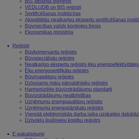
BIS atbalsta dienests
VEDLUDB un BIS reģistri
Sertificēšanas institūcijas
Akreditētās neatkarīgu ekspertu sertificēšanas instit
Būvniecības valsts kontroles birojs
Ekonomikas ministrija
Reģistri
Būvkomersantu reģistrs
Būvspeciālistu reģistrs
Neatkarīgo ekspertu reģistrs ēku energoefektivitāte
Ēku energosertifikātu reģistrs
Būvinspektoru reģistrs
Dzīvojamo māju pārvaldnieku reģistrs
Harmonizētie būvizstrādājumu standarti
Būvizstrādājumu neatbilstības
Uzņēmumu energoauditoru reģistrs
Uzņēmumu energopārskatu reģistrs
Vienotā elektroniskās darba laika uzskaites datu
Dzīvokļu īpašnieku kopību reģistrs
E-pakalpojumi