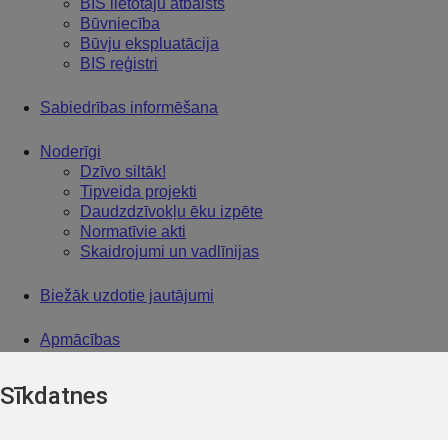
BIS lietotāju atbalsts
Būvniecība
Būvju ekspluatācija
BIS reģistri
Sabiedrības informēšana
Noderīgi
Dzīvo siltāk!
Tipveida projekti
Daudzdzīvokļu ēku izpēte
Normatīvie akti
Skaidrojumi un vadlīnijas
Biežāk uzdotie jautājumi
Apmācības
Plānotās apmācības
Apmācību video arhīvs
Sīkdatnes
BIS vebināru arhīvs
Citas notikušās apmācības