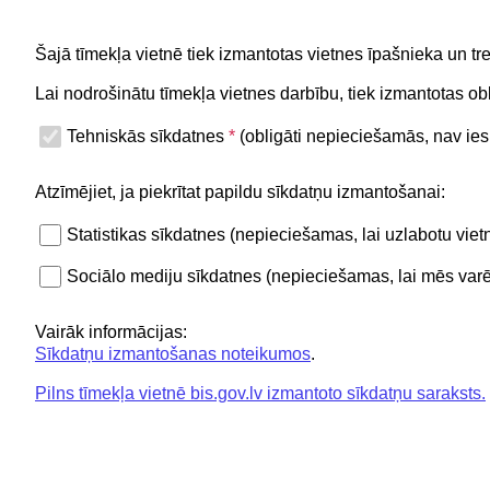
Palīdzība
Kā saņemt palīdzību?
Šajā tīmekļa vietnē tiek izmantotas vietnes īpašnieka un tr
BIS rokasgrāmata
Vērtīgi zināt!
Lai nodrošinātu tīmekļa vietnes darbību, tiek izmantotas 
BIS video instrukcijas
Tehniskās sīkdatnes
*
(obligāti nepieciešamās, nav iesp
For non-residents
Atzīmējiet, ja piekrītat papildu sīkdatņu izmantošanai:
Noderīgi
Kontakti
Statistikas sīkdatnes (nepieciešamas, lai uzlabotu vi
Privātuma politika
BIS atbals
Sociālo mediju sīkdatnes (nepieciešamas, lai mēs varēt
+371 620
BIS lietošanas noteikumi
Vairāk informācijas:
Lapas karte
Sīkdatņu izmantošanas noteikumos
.
Piekļūstamības paziņojums
Pilns tīmekļa vietnē bis.gov.lv izmantoto sīkdatņu saraksts.
BIS mobile lietošanas noteikumi
Būvniecības valsts kontr