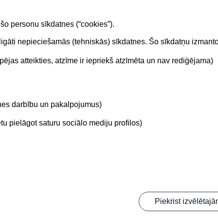
ešo personu sīkdatnes (“cookies”).
obligāti nepieciešamās (tehniskās) sīkdatnes. Šo sīkdatņu izman
ējas atteikties, atzīme ir iepriekš atzīmēta un nav rediģējama)
Sekojiet mums
etnes darbību un pakalpojumus)
ta dienesta tālrunis:
u pielāgot saturu sociālo mediju profilos)
04010
Piekrist izvēlētaj
oles birojs | Informācijas pārpublicēšanas gadījumā atsauce uz Būvniecības i