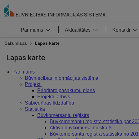
BŪVNIECĪBAS INFORMĀCIJAS SISTĒMA
Par mums
Aktualitātes
Kontakti
Sākumlapa
Lapas karte
Lapas karte
Par mums
Būvniecības informācijas sistēma
Projekti
Prioritāro pasākumu plāns
Projektu arhīvs
Sabiedrības līdzdalība
Statistika
Būvkomersantu reģistrs
Būvkomersantu reģistra statistika par 20
Aktīvo būvkomersantu skaits
Būvkomersantu reģistra statistika no 20