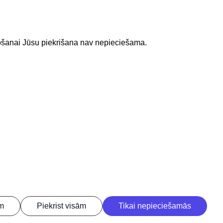
tošanai Jūsu piekrišana nav nepieciešama.
Lejupielādejiet lietojumprogrammu
ām
Piekrist visām
Tikai nepieciešamās
nformācijas sistēmu obligāta. | Build: d832f-C (20260806200304) (production)