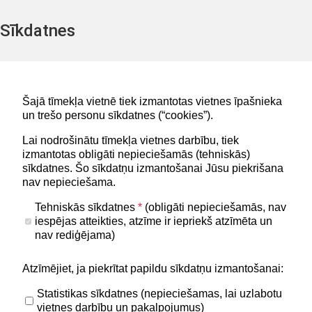
E-pasts:
bis@bvkb.gov.lv
Sīkdatnes
Tālrunis: 62004010
Šajā tīmekļa vietnē tiek izmantotas vietnes īpašnieka
Lapa atjaunota 23.03.2026
un trešo personu sīkdatnes (“cookies”).
Lai nodrošinātu tīmekļa vietnes darbību, tiek
izmantotas obligāti nepieciešamās (tehniskās)
Noderīgi
sīkdatnes. Šo sīkdatņu izmantošanai Jūsu piekrišana
Privātuma politika
nav nepieciešama.
BIS lietošanas noteikumi
Tehniskās sīkdatnes
*
(obligāti nepieciešamās, nav
iespējas atteikties, atzīme ir iepriekš atzīmēta un
Lapas karte
nav rediģējama)
Piekļūstamības paziņojums
Atzīmējiet, ja piekrītat papildu sīkdatņu izmantošanai:
BIS mobile lietošanas noteikumi
Statistikas sīkdatnes (nepieciešamas, lai uzlabotu
vietnes darbību un pakalpojumus)