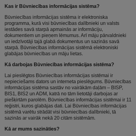
Kas ir Būvniecības informācijas sistēma?
Būvniecības informācijas sistēma ir elektroniska
programma, kurā visi būvniecības dalībnieki un valsts
iestādes savā starpā apmainās ar informāciju,
dokumentiem un pieņem lēmumus. Arī māju pārvaldnieki
un iedzīvotāji tajā glabā dokumentus un sazinās savā
starpā. Būvniecības informācijas sistēmā elektroniski
glabājas būvniecības un māju lietas.
Kā darbojas Būvniecības informācijas sistēma?
Lai pieslēgtos Būvniecības informācijas sistēmai ir
nepieciešams dators un interneta pieslēgums. Būvniecības
informācijas sistēma sastāv no vairākām daļām – BISP,
BIS1, BIS2 un ADM, katrā no tām lietotāji darbojas ar
piešķirtām parolēm. Būvniecības informācijas sistēmai ir 11
reģistri, kuros glabājas dati. Lai Būvniecības informācijas
sistēmā varētu strādāt visi būvniecības dalībnieki, tā
sazinās ar vairāk nekā 20 citām sistēmām.
Kā ar mums sazināties?