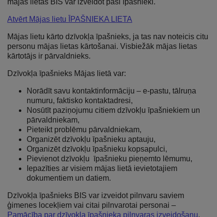
mājas lietas BIS var izveidot paši īpašnieki.
Atvērt Mājas lietu ĪPAŠNIEKA LIETA
Mājas lietu kārto dzīvokļa īpašnieks, ja tas nav noteicis citu
personu mājas lietas kārtošanai. Visbiežāk mājas lietas
kārtotājs ir pārvaldnieks.
Dzīvokļa īpašnieks Mājas lietā var:
Norādīt savu kontaktinformāciju – e-pastu, tālruņa
numuru, faktisko kontaktadresi,
Nosūtīt paziņojumu citiem dzīvokļu īpašniekiem un
pārvaldniekam,
Pieteikt problēmu pārvaldniekam,
Organizēt dzīvokļu īpašnieku aptauju,
Organizēt dzīvokļu īpašnieku kopsapulci,
Pievienot dzīvokļu īpašnieku pieņemto lēmumu,
Iepazīties ar visiem mājas lietā ievietotajiem
dokumentiem un datiem.
Dzīvokļa īpašnieks BIS var izveidot pilnvaru saviem
ģimenes locekļiem vai citai pilnvarotai personai –
Pamācība par dzīvokļa īpašnieka pilnvaras izveidošanu
.