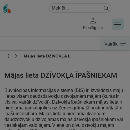
Pieslēgties
Vairāk
Mājas lieta DZĪVOKĻA Ī...
Mājas lieta DZĪVOKĻA ĪPAŠNIEKAM
Būvniecības informācijas sistēmā (BIS) ir izveidotas māju
lietas visām daudzdzīvokļu dzīvojamām mājām (kurās ir
trīs vai vairāk dzīvokļi). Dzīvokļa īpašniekam mājas lieta ir
pieejama pamatojoties uz Zemesgrāmatā nostiprinātajām
īpašumtiesībām. Mājas lieta ir pieejama ikvienam
daudzdzīvokļu dzīvojamās mājas dzīvokļa īpašniekam vai
tiesiskajam valdītājam. Viena un divu dzīvokļu mājām