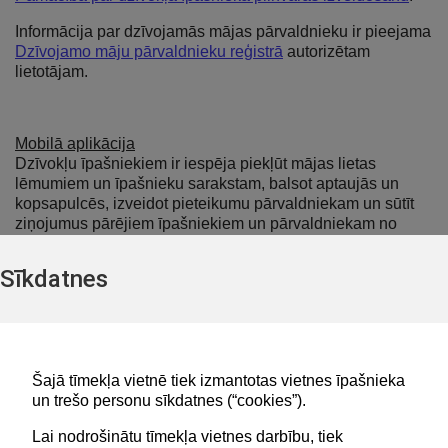
Informācija par dzīvojamās mājas pārvaldnieku ir pieejama
Dzīvojamo māju pārvaldnieku reģistrā
autorizētam
lietotājam.
Mobilā aplikācija
Dzīvokļu īpašniekiem ir iespēja piekļūt mājas lietas
lēmumiem un īpašnieku sarakstam, balsot aptaujās un
kopsapulcēs, izveidot pieteikumu pārvaldniekam un sūtīt
ziņojumus pārējiem īpašniekiem un pārvaldniekam no
mobilā telefona ar BIS mobilo lietotni. Vairāk informācijas
un lejupielādes saites
BIS mājas lapā
.
Sīkdatnes
Šajā tīmekļa vietnē tiek izmantotas vietnes īpašnieka
Lapa atjaunota 19.03.2025
un trešo personu sīkdatnes (“cookies”).
Lai nodrošinātu tīmekļa vietnes darbību, tiek