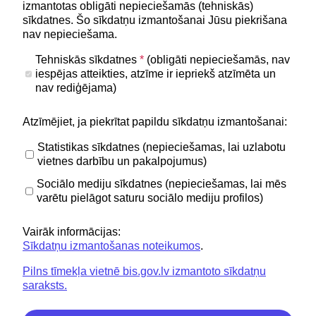
izmantotas obligāti nepieciešamās (tehniskās)
Noderīgi
sīkdatnes. Šo sīkdatņu izmantošanai Jūsu piekrišana
Privātuma politika
nav nepieciešama.
BIS lietošanas noteikumi
Tehniskās sīkdatnes
*
(obligāti nepieciešamās, nav
iespējas atteikties, atzīme ir iepriekš atzīmēta un
Lapas karte
nav rediģējama)
Piekļūstamības paziņojums
Atzīmējiet, ja piekrītat papildu sīkdatņu izmantošanai:
BIS mobile lietošanas noteikumi
Statistikas sīkdatnes (nepieciešamas, lai uzlabotu
vietnes darbību un pakalpojumus)
Kontakti
Sociālo mediju sīkdatnes (nepieciešamas, lai mēs
BIS atbalsta dienesta tālrunis:
varētu pielāgot saturu sociālo mediju profilos)
+371 62004010
Vairāk informācijas:
Sekojiet mums
Sīkdatņu izmantošanas noteikumos
.
Pilns tīmekļa vietnē bis.gov.lv izmantoto sīkdatņu
saraksts.
Lejupielādejiet lietojumprogrammu