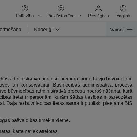
Palīdzība
Piekļūstamība
Pieslēgties
English
nformēšana
Noderīgi
Vairāk
ības administratīvo procesu piemēro jaunu būvju būvniecībai,
būves un konservācijai. Būvniecības administratīvā procesa
ātuve būvniecības administratīvā procesa nodrošināšanai, kurā
ecības lietai ir personām, kurām šādas tiesības ir paredzētas
ai. Daļa no būvniecības lietas satura ir publiski pieejama BIS
cīgās pašvaldības tīmekļa vietnē.
tas, kartē netiek attēlotas.