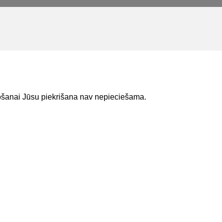
Lapa atjaunota 23.03.2026
tošanai Jūsu piekrišana nav nepieciešama.
Lejupielādejiet lietojumprogrammu