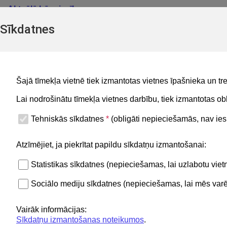
Aktuā
lā būvniecība
Sīkdatnes
Aktuāl
ās būvniecības karte
Šajā tīmekļa vietnē tiek izmantotas vietnes īpašnieka un tr
Lai nodrošinātu tīmekļa vietnes darbību, tiek izmantotas 
Noderīgi
Kontakti
Tehniskās sīkdatnes
*
(obligāti nepieciešamās, nav iesp
Privātuma politika
BIS atbals
Atzīmējiet, ja piekrītat papildu sīkdatņu izmantošanai:
+371 620
BIS lietošanas noteikumi
Statistikas sīkdatnes (nepieciešamas, lai uzlabotu vi
Lapas karte
Sociālo mediju sīkdatnes (nepieciešamas, lai mēs varēt
Piekļūstamības paziņojums
BIS mobile lietošanas noteikumi
Vairāk informācijas:
Sīkdatņu izmantošanas noteikumos
.