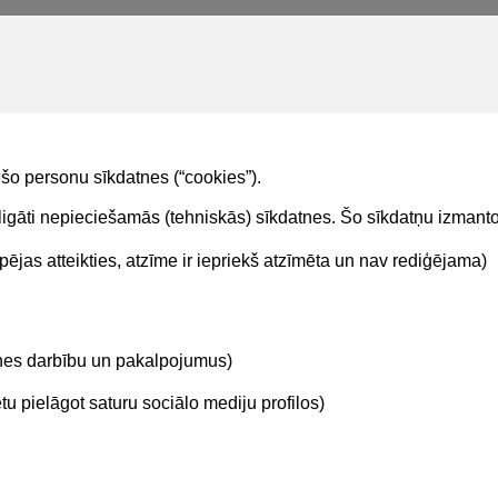
ešo personu sīkdatnes (“cookies”).
obligāti nepieciešamās (tehniskās) sīkdatnes. Šo sīkdatņu izman
Sekojiet mums
ējas atteikties, atzīme ir iepriekš atzīmēta un nav rediģējama)
ta dienesta tālrunis:
04010
etnes darbību un pakalpojumus)
u pielāgot saturu sociālo mediju profilos)