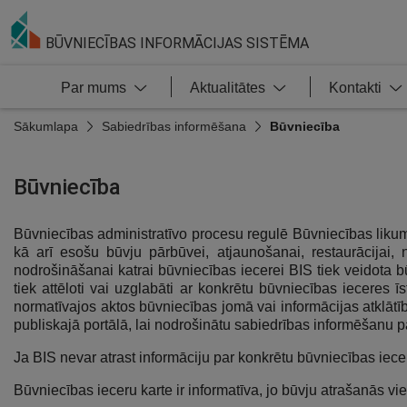
BŪVNIECĪBAS INFORMĀCIJAS SISTĒMA
Par mums
Aktualitātes
Kontakti
Sākumlapa
Sabiedrības informēšana
Būvniecība
Būvniecība
Būvniecības administratīvo procesu regulē Būvniecības likum
kā arī esošu būvju pārbūvei, atjaunošanai, restaurācijai,
nodrošināšanai katrai būvniecības iecerei BIS tiek veidota b
tiek attēloti vai uzglabāti ar konkrētu būvniecības ieceres 
normatīvajos aktos būvniecības jomā vai informācijas atklātīb
publiskajā portālā, lai nodrošinātu sabiedrības informēšanu 
Ja BIS nevar atrast informāciju par konkrētu būvniecības iecer
Būvniecības ieceru karte ir informatīva, jo būvju atrašanās vi