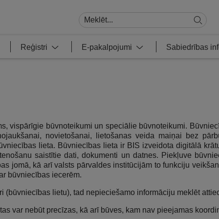
Reģistri
E-pakalpojumi
Sabiedrības i
s, vispārīgie būvnoteikumi un speciālie būvnoteikumi. Būvniec
 nojaukšanai, novietošanai, lietošanas veida maiņai bez pār
ūvniecības lieta. Būvniecības lieta ir BIS izveidota digitālā kr
īstenošanu saistītie dati, dokumenti un datnes. Piekļuve būvni
as jomā, kā arī valsts pārvaldes institūcijām to funkciju veikšan
par būvniecības iecerēm.
i (būvniecības lietu), tad nepieciešamo informāciju meklēt attie
etas var nebūt precīzas, kā arī būves, kam nav pieejamas koordinā