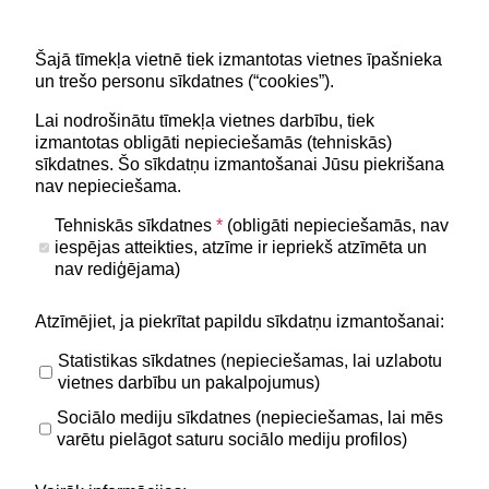
Šajā tīmekļa vietnē tiek izmantotas vietnes īpašnieka
Lapa atjaunota 23.07.2026
un trešo personu sīkdatnes (“cookies”).
Lai nodrošinātu tīmekļa vietnes darbību, tiek
izmantotas obligāti nepieciešamās (tehniskās)
Noderīgi
sīkdatnes. Šo sīkdatņu izmantošanai Jūsu piekrišana
Privātuma politika
nav nepieciešama.
BIS lietošanas noteikumi
Tehniskās sīkdatnes
*
(obligāti nepieciešamās, nav
iespējas atteikties, atzīme ir iepriekš atzīmēta un
Lapas karte
nav rediģējama)
Piekļūstamības paziņojums
Atzīmējiet, ja piekrītat papildu sīkdatņu izmantošanai:
BIS mobile lietošanas noteikumi
Statistikas sīkdatnes (nepieciešamas, lai uzlabotu
vietnes darbību un pakalpojumus)
Kontakti
Sociālo mediju sīkdatnes (nepieciešamas, lai mēs
BIS atbalsta dienesta tālrunis:
varētu pielāgot saturu sociālo mediju profilos)
+371 62004010