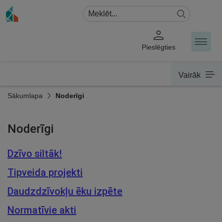
Pieslēgties
Vairāk
Sākumlapa
Noderīgi
Noderīgi
Dzīvo siltāk!
Tipveida projekti
Daudzdzīvokļu ēku izpēte
Normatīvie akti