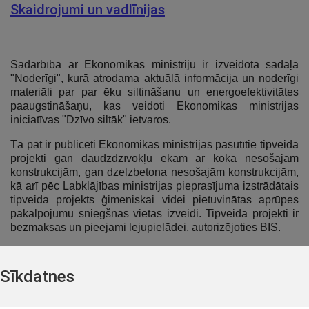
Skaidrojumi un vadlīnijas
Sadarbībā ar Ekonomikas ministriju ir izveidota sadaļa
"Noderīgi", kurā atrodama aktuālā informācija un noderīgi
materiāli par par ēku siltināšanu un energoefektivitātes
paaugstināšaņu, kas veidoti Ekonomikas ministrijas
iniciatīvas "Dzīvo siltāk" ietvaros.
Tā pat ir publicēti Ekonomikas ministrijas pasūtītie tipveida
projekti gan daudzdzīvokļu ēkām ar koka nesošajām
konstrukcijām, gan dzelzbetona nesošajām konstrukcijām,
kā arī pēc Labklājības ministrijas pieprasījuma izstrādātais
tipveida projekts ģimeniskai videi pietuvinātas aprūpes
pakalpojumu sniegšnas vietas izveidi. Tipveida projekti ir
bezmaksas un pieejami lejupielādei, autorizējoties BIS.
Sadaļā par daudzdzīvokļu ēku izpēti ir apkopoti veiktie
pētījumi par daudzdzīvokļu dzīvojamo ēku sēriju
Sīkdatnes
mehāniskās stiprību un stabilitāti.