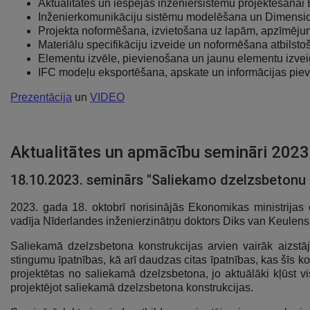
Aktualitātes un iespējas inženiersistēmu projektēšanai
Inženierkomunikāciju sistēmu modelēšana un Dimens
Projekta noformēšana, izvietošana uz lapām, apzīmēju
Materiālu specifikāciju izveide un noformēšana atbilsto
Elementu izvēle, pievienošana un jaunu elementu izve
IFC modeļu eksportēšana, apskate un informācijas pie
Prezentācija
un
VIDEO
Aktualitātes un apmācību semināri 2023
18.10.2023. seminārs "Saliekamo dzelzsbetonu 
2023. gada 18. oktobrī norisinājās Ekonomikas minist
vadīja Nīderlandes inženierzinātņu doktors Diks van Keulens
Saliekamā dzelzsbetona konstrukcijas arvien vairāk aizst
stingumu īpatnības, kā arī daudzas citas īpatnības, kas šīs k
projektētas no saliekamā dzelzsbetona, jo aktuālāki kļūst v
projektējot saliekamā dzelzsbetona konstrukcijas.