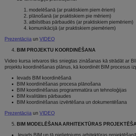
modelēšanā (ar praktiskiem piem ēriem)
plānošanā (ar praktiskiem pie mēriem)
atbilstības pārbaudēs (ar praktiskiem piemēriem)
komunikācijā (ar praktiskiem piemēriem)
Prezentācija
un
VIDEO
BIM PROJEKTU KOORDINĒŠANA
Video kursa ietvaros tiks sniegtas zināšanas kā strādāt ar BI
projektu koordinēšanas plānus, kā koordinēt BIM procesus izp
Ievads BIM koordinēšanā
BIM koordinēšanas procesa plānošana
BIM koordinēšanas programmatūra un tehnoloģijas
BIM kvalitātes pārbaudes
BIM koordinēšanas izvērtēšana un dokumentēšana
Prezentācija
un
VIDEO
BIM MODELĒŠANA ARHITEKTŪRAS PROJEKTĒŠAN
Ievads BIM un tā pielietojums arhitektūras projektēšan