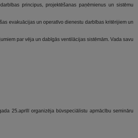
 darbības principus, projektēšanas paņēmienus un sistēmu
šas evakuācijas un operatīvo dienestu darbības kritērijiem un
ījumiem par vēja un dabīgās ventilācijas sistēmām. Vada savu
.gada 25.aprīlī organizēja būvspeciālistu apmācību semināru