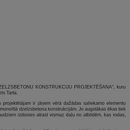
LIEKAMO DZELZSBETONU KONSTRUKCIJU PROJEKTĒŠANA”, kuru
ls Tarta.
bā projektētājam ir jāņem vērā dažādas saliekamo elementu
no monolītā dzelzsbetona konstrukcijām. Jo augstākas ēkas tiek
daudziem izdosies atrast vismaz daļu no atbildēm, kas rodas,