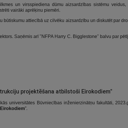
vilkmes un virsspiediena dūmu aizsardzības sistēmu veidus,
trēti vairāki aprēķinu piemēri.
 būtiskumu attiecībā uz cilvēku aizsardzību un diskutēt par dro
rektors. Saņēmis arī "NFPA Harry C. Bigglestone" balvu par pēt
rukciju projektēšana atbilstoši Eirokodiem"
kās universitātes Būvniecības inženierzinātņu fakultāti, 2023
i Eirokodiem
”.