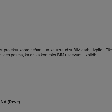
M projektu koordinēšanu un kā uzraudzīt BIM darbu izpildi. Tiks 
ildes posmā, kā arī kā kontrolēt BIM uzdevumu izpildi:
Ā (Revit)
ā