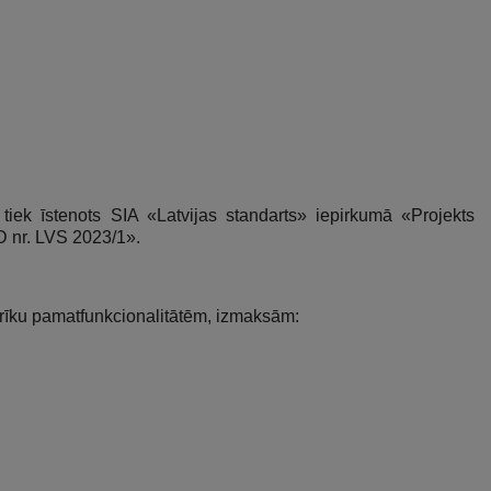
tiek īstenots SIA «Latvijas standarts» iepirkumā «Projekts
D nr. LVS 2023/1».
n rīku pamatfunkcionalitātēm, izmaksām: