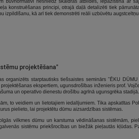
em būvnormatīvi nesniedz skaidras atbildes, iepazīstina ar ša
eļa konstruēšanas principi, otrajā daļā detalizēti tiek pārrun
u izpildīšanu, kā arī tiek demonstrēti reāli uzbūvētu augstcelt
istēmu projektēšana"
trijas organizēts starptautisks tiešsaistes seminārs "ĒK
projektēšanas ekspertiem, ugunsdrošības inženieris prof. Vojče
pašuma un operatīvo dienestu drošību agrīnā ugunsgrēka stadijā.
, to veidiem un lietotajiem iedalījumiem. Tika apskatītas Polij
kurus pielieto, lai projektētu dūmu aizsardzības sistēmas.
bīgās vilkmes dūmu un karstuma vēdināšanas sistēmām, pieli
 galvenās sistēmu priekšrocības un biežāk pieļautās kļūdas. Pa