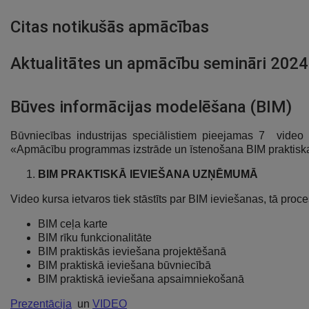
Citas notikušās apmācības
Aktualitātes un apmācību semināri 2024
Būves informācijas modelēšana (BIM)
Būvniecības industrijas speciālistiem pieejamas 7 video l
«Apmācību programmas izstrāde un īstenošana BIM praktiskai
BIM PRAKTISKĀ IEVIEŠANA UZŅĒMUMĀ
Video kursa ietvaros tiek stāstīts par BIM ieviešanas, tā pr
BIM ceļa karte
BIM rīku funkcionalitāte
BIM praktiskās ieviešana projektēšanā
BIM praktiskā ieviešana būvniecībā
BIM praktiskā ieviešana apsaimniekošanā
Prezentācija
un
VIDEO