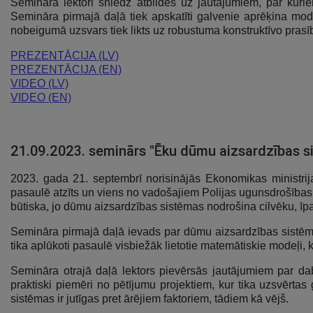
Seminārā lektori sniedz atbildes uz jautājumiem, par kuri
Semināra pirmajā daļā tiek apskatīti galvenie aprēķina mod
nobeigumā uzsvars tiek likts uz robustuma konstruktīvo prasīb
PREZENTĀCIJA (LV)
PREZENTĀCIJA (EN)
VIDEO (LV)
VIDEO (EN)
21.09.2023. seminārs "Ēku dūmu aizsardzības s
2023. gada 21. septembrī norisinājās Ekonomikas minis
pasaulē atzīts un viens no vadošajiem Polijas ugunsdrošības 
būtiska, jo dūmu aizsardzības sistēmas nodrošina cilvēku, ī
Semināra pirmajā daļā ievads par dūmu aizsardzības sistēmām
tika aplūkoti pasaulē visbiežāk lietotie matemātiskie modeļi, 
Semināra otrajā daļā lektors pievērsās jautājumiem par da
praktiski piemēri no pētījumu projektiem, kur tika uzsvērtas
sistēmas ir jutīgas pret ārējiem faktoriem, tādiem kā vējš.