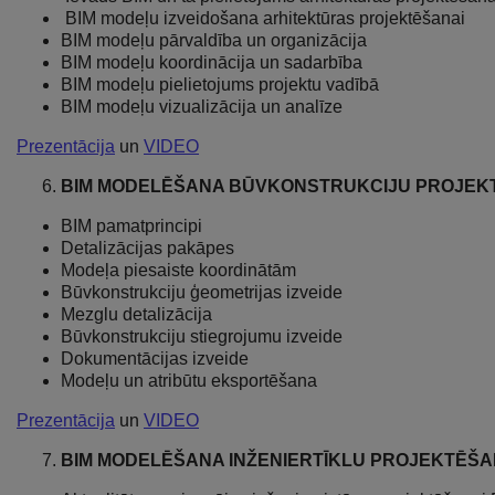
BIM modeļu izveidošana arhitektūras projektēšanai
BIM modeļu pārvaldība un organizācija
BIM modeļu koordinācija un sadarbība
BIM modeļu pielietojums projektu vadībā
BIM modeļu vizualizācija un analīze
Prezentācija
un
VIDEO
BIM MODELĒŠANA BŪVKONSTRUKCIJU PROJEKTĒŠA
BIM pamatprincipi
Detalizācijas pakāpes
Modeļa piesaiste koordinātām
Būvkonstrukciju ģeometrijas izveide
Mezglu detalizācija
Būvkonstrukciju stiegrojumu izveide
Dokumentācijas izveide
Modeļu un atribūtu eksportēšana
Prezentācija
un
VIDEO
BIM MODELĒŠANA INŽENIERTĪKLU PROJEKTĒŠANĀ