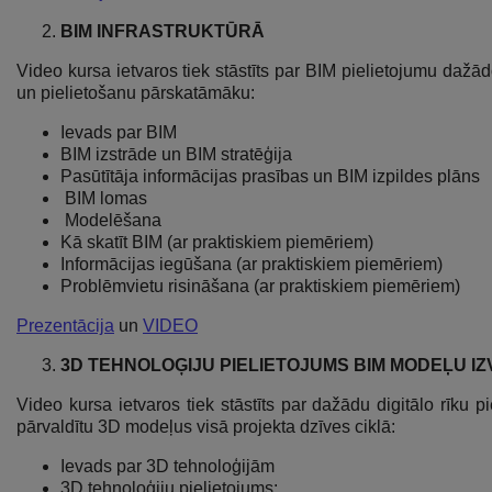
BIM INFRASTRUKTŪRĀ
Video kursa ietvaros tiek stāstīts par BIM pielietojumu dažādo
un pielietošanu pārskatāmāku:
Ievads par BIM
BIM izstrāde un BIM stratēģija
Pasūtītāja informācijas prasības un BIM izpildes plāns
BIM lomas
Modelēšana
Kā skatīt BIM (ar praktiskiem piemēriem)
Informācijas iegūšana (ar praktiskiem piemēriem)
Problēmvietu risināšana (ar praktiskiem piemēriem)
Prezentācija
un
VIDEO
3D TEHNOLOĢIJU PIELIETOJUMS BIM MODEĻU I
Video kursa ietvaros tiek stāstīts par dažādu digitālo rīku p
pārvaldītu 3D modeļus visā projekta dzīves ciklā:
Ievads par 3D tehnoloģijām
3D tehnoloģiju pielietojums: