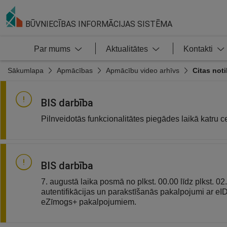
BŪVNIECĪBAS INFORMĀCIJAS SISTĒMA
Par mums
Aktualitātes
Kontakti
Sākumlapa
Apmācības
Apmācību video arhīvs
Citas not
BIS darbība
Pilnveidotās funkcionalitātes piegādes laikā katru c
BIS darbība
7. augustā laika posmā no plkst. 00.00 līdz plkst. 02
autentifikācijas un parakstīšanās pakalpojumi ar e
eZīmogs+ pakalpojumiem.