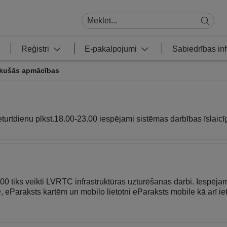
Reģistri
E-pakalpojumi
Sabiedrības i
ikušās apmācības
eturtdienu plkst.18.00-23.00 iespējami sistēmas darbības īslaicī
.00 tiks veikti LVRTC infrastruktūras uzturēšanas darbi. Iespējam
ID, eParaksts kartēm un mobilo lietotni eParaksts mobile kā ar