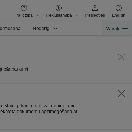
Palīdzība
Piekļūstamība
Pieslēgties
English
nformēšana
Noderīgi
Vairāk
gi pārtraukumi
i īslaicīgi traucējumi vai nepieejami
ī ietekmēta dokumentu apzīmogošana ar