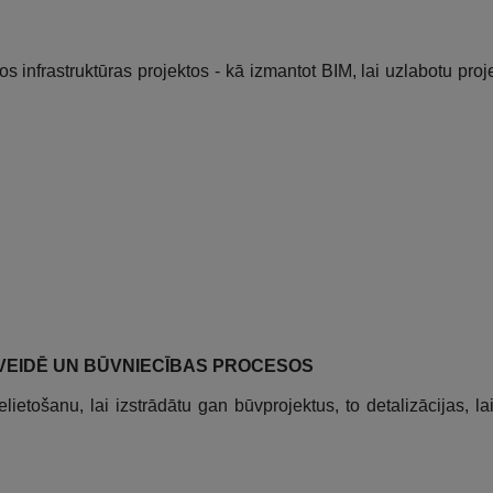
s infrastruktūras projektos - kā izmantot BIM, lai uzlabotu proj
ZVEIDĒ UN BŪVNIECĪBAS PROCESOS
ielietošanu, lai izstrādātu gan būvprojektus, to detalizācijas, l