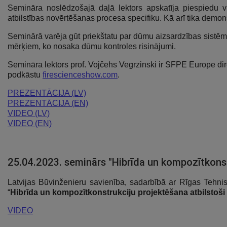
Semināra noslēdzošajā daļā lektors apskatīja piespiedu 
atbilstības novērtēšanas procesa specifiku. Kā arī tika demons
Seminārā varēja gūt priekštatu par dūmu aizsardzības sistēmu
mērķiem, ko nosaka dūmu kontroles risinājumi.
Semināra lektors prof. Vojčehs Vegrzinski ir SFPE Europe di
podkāstu
firescienceshow.com
.
PREZENTĀCIJA (LV)
PREZENTĀCIJA (EN)
VIDEO (LV)
VIDEO (EN)
25.04.2023. seminārs "Hibrīda un kompozītkonst
Latvijas Būvinženieru savienība, sadarbībā ar Rīgas Tehnis
“
Hibrīda un kompozītkonstrukciju projektēšana atbilstoš
VIDEO