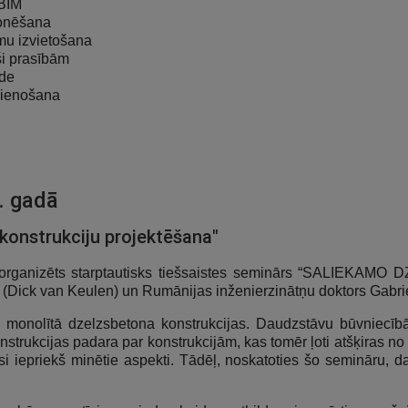
 BIM
ionēšana
mu izvietošana
ši prasībām
ide
vienošana
. gadā
konstrukciju projektēšana"
rijas organizēts starptautisks tiešsaistes seminārs “SA
 (Dick van Keulen) un Rumānijas inženierzinātņu doktors Gabrie
āj monolītā dzelzsbetona konstrukcijas. Daudzstāvu būvniecī
onstrukcijas padara par konstrukcijām, kas tomēr ļoti atšķiras 
isi iepriekš minētie aspekti. Tādēļ, noskatoties šo semināru, 