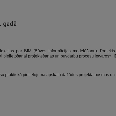
. gadā
ekcijas par BIM (Būves informācijas modelēšanu). Projekts 
 pielietošanai projektēšanas un būvdarbu procesu ietvaros», I
ocesu praktiskā pielietojuma apskatu dažādos projekta posmos u