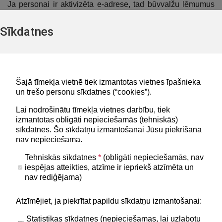
Ja personai ir aktivizēta e-adrese, tad būvvalžu lēmumus
persona saņems uz e-adresi. Ja persona izmanto "
BIS
mobile"
lietotni, tad paziņojumus saņemsiet arī savā
Sīkdatnes
viedtālrunī.
Šajā tīmekļa vietnē tiek izmantotas vietnes īpašnieka
Lapa atjaunota 23.07.2026
un trešo personu sīkdatnes (“cookies”).
Lai nodrošinātu tīmekļa vietnes darbību, tiek
izmantotas obligāti nepieciešamās (tehniskās)
Noderīgi
sīkdatnes. Šo sīkdatņu izmantošanai Jūsu piekrišana
Privātuma politika
nav nepieciešama.
BIS lietošanas noteikumi
Tehniskās sīkdatnes
*
(obligāti nepieciešamās, nav
iespējas atteikties, atzīme ir iepriekš atzīmēta un
Lapas karte
nav rediģējama)
Piekļūstamības paziņojums
Atzīmējiet, ja piekrītat papildu sīkdatņu izmantošanai:
BIS mobile lietošanas noteikumi
Statistikas sīkdatnes (nepieciešamas, lai uzlabotu