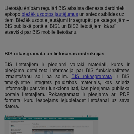
Lietotāju ērtībām regulāri BIS atbalsta dienesta darbinieki
apkopo
biežāk uzdotos jautājumus
un sniedz atbildes uz
tiem. Biežāk uzdotie jautājumi ir sagrupēti pa kategorijām –
BIS publiskā portāla, BIS1 un BIS2 lietotājiem, kā arī
atsevišķi par BIS mobile lietošanu.
BIS rokasgrāmata un lietošanas instrukcijas
BIS lietotājiem ir pieejami vairāki materiāli, kuros ir
pieejama detalizēta informācija par BIS funkcionalitātes
izmantošanu soli pa solim.
BIS rokasgrāmata
ir BIS
tīmekļvietnē integrēts palīdzības materiāls, kas sniedz
informāciju par visu funkcionalitāti, kas pieejama publiskā
portāla lietotājiem. Rokasgrāmata ir pieejama arī PDF
formātā, kuru iespējams lejupielādēt lietošanai uz sava
datora.