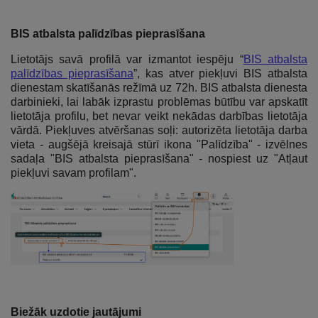
BIS atbalsta palīdzības pieprasīšana
Lietotājs savā profilā var izmantot iespēju “
BIS atbalsta
palīdzības pieprasīšana
”, kas atver piekļuvi BIS atbalsta
dienestam skatīšanās režīmā uz 72h. BIS atbalsta dienesta
darbinieki, lai labāk izprastu problēmas būtību var apskatīt
lietotāja profilu, bet nevar veikt nekādas darbības lietotāja
vārdā. Piekļuves atvēršanas soļi: autorizēta lietotāja darba
vieta - augšējā kreisajā stūrī ikona "Palīdzība" - izvēlnes
sadaļa "BIS atbalsta pieprasīšana" - nospiest uz "Atļaut
piekļuvi savam profilam".
Biežāk uzdotie jautājumi