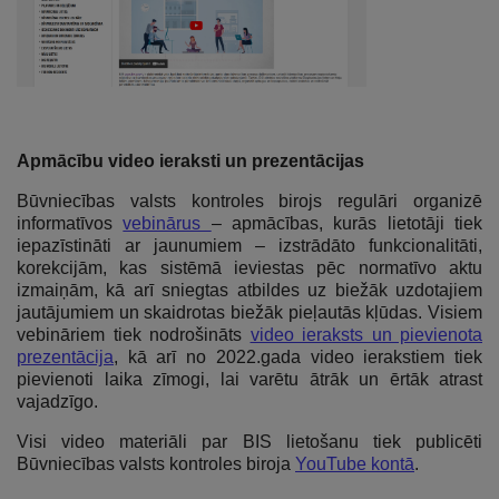
Apmācību video ieraksti un prezentācijas
Būvniecības valsts kontroles birojs regulāri organizē
informatīvos
vebinārus
– apmācības, kurās lietotāji tiek
iepazīstināti ar jaunumiem – izstrādāto funkcionalitāti,
korekcijām, kas sistēmā ieviestas pēc normatīvo aktu
izmaiņām, kā arī sniegtas atbildes uz biežāk uzdotajiem
jautājumiem un skaidrotas biežāk pieļautās kļūdas. Visiem
vebināriem tiek nodrošināts
video ieraksts un pievienota
prezentācija
, kā arī no 2022.gada video ierakstiem tiek
pievienoti laika zīmogi, lai varētu ātrāk un ērtāk atrast
vajadzīgo.
Visi video materiāli par BIS lietošanu tiek publicēti
Būvniecības valsts kontroles biroja
YouTube kontā
.