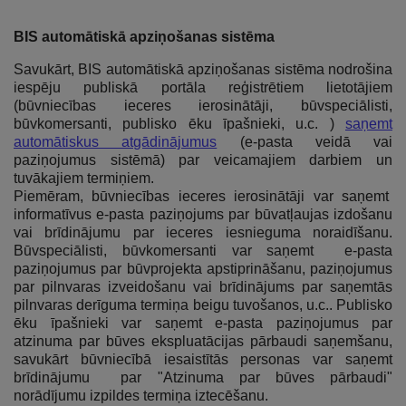
BIS automātiskā apziņošanas sistēma
Savukārt, BIS automātiskā apziņošanas sistēma nodrošina
iespēju publiskā portāla reģistrētiem lietotājiem
(būvniecības ieceres ierosinātāji, būvspeciālisti,
būvkomersanti, publisko ēku īpašnieki, u.c. )
saņemt
automātiskus atgādinājumus
(e-pasta veidā vai
paziņojumus sistēmā) par veicamajiem darbiem un
tuvākajiem termiņiem.
Piemēram, būvniecības ieceres ierosinātāji var saņemt
informatīvus e-pasta paziņojums par būvatļaujas izdošanu
vai brīdinājumu par ieceres iesnieguma noraidīšanu.
Būvspeciālisti, būvkomersanti var saņemt e-pasta
paziņojumus par būvprojekta apstiprināšanu, paziņojumus
par pilnvaras izveidošanu vai brīdinājums par saņemtās
pilnvaras derīguma termiņa beigu tuvošanos, u.c.. Publisko
ēku īpašnieki var saņemt e-pasta paziņojumus par
atzinuma par būves ekspluatācijas pārbaudi saņemšanu,
savukārt būvniecībā iesaistītās personas var saņemt
brīdinājumu par "Atzinuma par būves pārbaudi"
norādījumu izpildes termiņa iztecēšanu.