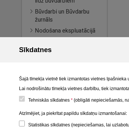
līdz būvdarbiem
Būvdarbi un Būvdarbu
žurnāls
Nodošana ekspluatācijā
Ekspluatācijas lietas
Sīkdatnes
Māju lietas
BIS reģistri
BIS mobile lietotne
Šajā tīmekļa vietnē tiek izmantotas vietnes īpašnieka 
For non-residents
Lai nodrošinātu tīmekļa vietnes darbību, tiek izmanto
Tehniskās sīkdatnes
*
(obligāti nepieciešamās, nav
Noderīgi
Atzīmējiet, ja piekrītat papildu sīkdatņu izmantošanai:
Statistikas sīkdatnes (nepieciešamas, lai uzlabo
Privātuma politika