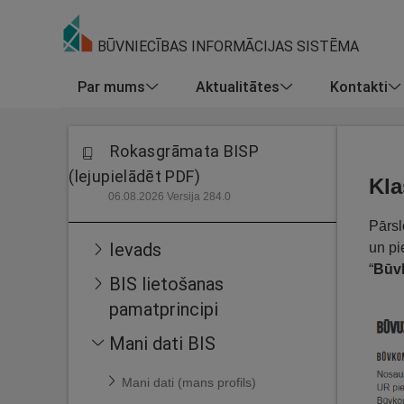
BŪVNIECĪBAS INFORMĀCIJAS SISTĒMA
Par mums
Aktualitātes
Kontakti
Rokasgrāmata BISP
(lejupielādēt PDF)
Kla
06.08.2026 Versija 284.0
Pārsl
Ievads
un pi
“
Būv
BIS lietošanas
pamatprincipi
Mani dati BIS
Mani dati (mans profils)