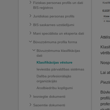
Fiziskas personas profils un dati
BIS reģistros
Juridiskas personas profils
BIS saskarnes uzstādījumi
Mani speciālista un eksperta dati
Attēl
Būvuzņēmuma profila forma
Klasi
Būvuzņēmuma klasifikācijas
vērtī
dati
Klasifikācijas vēsture
Nospi
Ieviestās pārvaldības sistēmas
Lai a
Dalība profesionālajās
organizācijās
Piezī
Arodbiedrību koplīgumi
Būvko
Iesniegtie dokumenti
profil
profe
Saņemtie dokumenti
skatī