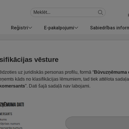
Reģistri
E-pakalpojumi
Sabiedrības info
sifikācijas vēsture
ēdzoties uz juridiskās personas profilu, formā “
Būvuzņēmuma d
eņemts kāds no klasifikācijas lēmumiem, tad tiek attēlota sadaļa
komersants
”. Dati šajā sadaļā nav labojami.