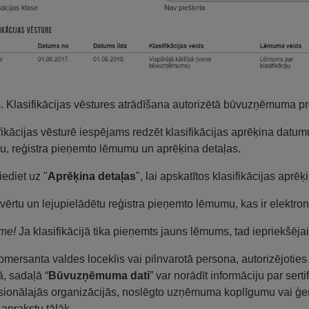
s. Klasifikācijas vēstures atrādīšana autorizētā būvuzņēmuma pro
fikācijas vēsturē iespējams redzēt klasifikācijas aprēķina datumu
bu, reģistra pieņemto lēmumu un aprēķina detaļas.
ediet uz "
Aprēķina detaļas
", lai apskatītos klasifikācijas aprēķ
tvērtu un lejupielādētu reģistra pieņemto lēmumu, kas ir elektro
me!
Ja klasifikācijā tika pieņemts jauns lēmums, tad iepriekšē
mersanta valdes loceklis vai pilnvarotā persona, autorizējotie
ā, sadaļā “
Būvuzņēmuma dati
” var norādīt informāciju par ser
sionālajās organizācijās, noslēgto uzņēmuma koplīgumu vai ģen
t aprakstu tālāk.