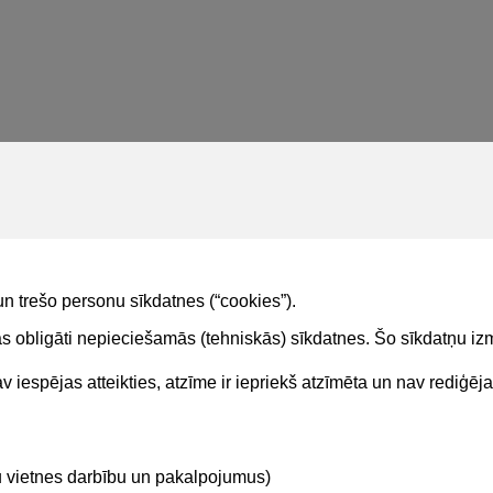
un trešo personu sīkdatnes (“cookies”).
tas obligāti nepieciešamās (tehniskās) sīkdatnes. Šo sīkdatņu 
 iespējas atteikties, atzīme ir iepriekš atzīmēta un nav rediģēj
Kontakti
Sekojie
tu vietnes darbību un pakalpojumus)
BIS atbalsta dienesta tālrunis: