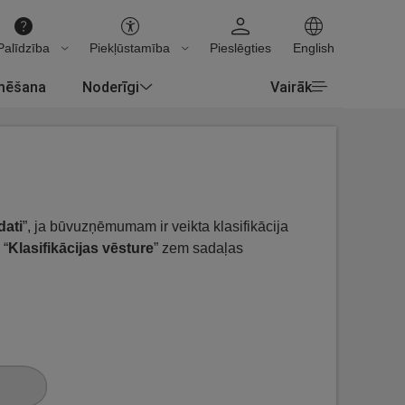
Palīdzība
Piekļūstamība
Pieslēgties
English
rmēšana
Noderīgi
Vairāk
ati
”, ja būvuzņēmumam ir veikta klasifikācija
 “
Klasifikācijas vēsture
” zem sadaļas