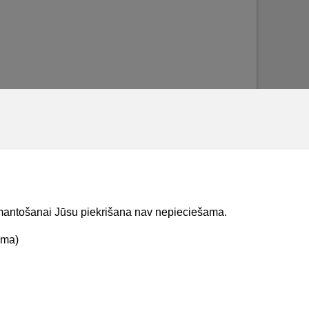
izmantošanai Jūsu piekrišana nav nepieciešama.
ama)
t mums
Lejupielādejiet
lietojumprogrammu