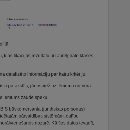
filā.
, klasifikācijas rezultātu un aprēķināto klases
ina detalizēto informāciju par katru kritēriju.
niski parakstīts, jānospiež uz lēmuma numura.
jais lēmums zaudē spēku.
s BIS būvkomersanta (juridiskas personas)
tificētajām pārvaldības sistēmām, dalību
erālvienošanos nozarē. Kā šos datus ievadīt,