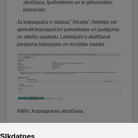
atcelšanu, īpašniekiem un to pilnvarotām
personām.
Ja kopsapulce ir statusā "Atcelta", lietotājs var
apskatīt kopsapulces pamatdatus un jautājumu
un atbilžu sarakstu. Lietotājam ir skatīšanai
pieejama balsojumu un rezultātu sadaļa.
Attēls. Kopsapulces atcelšana.
Sīkdatnes