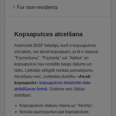
For non-residents
Kopsapulces atcelšana
Autorizēts BISP lietotājs, kurš ir kopsapulces
iniciators, var atcelt kopsapulci, ja tā ir statusā
"Paziņošana", "Paziņota" vai "Aktīva" un
kopsapulcei nav norādīts beigu datums un
laiks. Lietotājs obligāti norāda pamatojumu.
Atcelšanu veic, izvēloties darbību <
Atcelt
kopsapulci
>
kopsapulces detalizēto datu
atrādīšanas formā
. Sistēma veic šādas
darbības:
Kopsapulces statusu maina uz "Atcelta";
Nosūta paziņojumus par kopsapulces