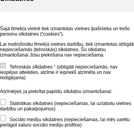
Noderīgi
Šajā tīmekļa vietnē tiek izmantotas vietnes īpašnieka un trešo
Privātuma politika
personu sīkdatnes (“cookies”).
BIS lietošanas noteikumi
Lai nodrošinātu tīmekļa vietnes darbību, tiek izmantotas obligāti
nepieciešamās (tehniskās) sīkdatnes. Šo sīkdatņu
Lapas karte
izmantošanai Jūsu piekrišana nav nepieciešama.
Piekļūstamības paziņojums
Tehniskās sīkdatnes
*
(obligāti nepieciešamās, nav
iespējas atteikties, atzīme ir iepriekš atzīmēta un nav
BIS mobile lietošanas noteikumi
rediģējama)
Atzīmējiet, ja piekrītat papildu sīkdatņu izmantošanai:
Kontakti
Statistikas sīkdatnes (nepieciešamas, lai uzlabotu vietnes
BIS atbalsta dienesta tālrunis:
darbību un pakalpojumus)
+371 62004010
Sociālo mediju sīkdatnes (nepieciešamas, lai mēs varētu
pielāgot saturu sociālo mediju profilos)
Sekojiet mums