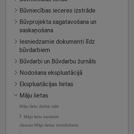
Būvniecības ieceres izstrāde
Būvprojekta sagatavošana un
saskaņošana
Iesniedzamie dokumenti līdz
būvdarbiem
Būvdarbi un Būvdarbu žurnāls
Nodošana ekspluatācijā
Ekspluatācijas lietas
Māju lietas
Māju lietu darba vide
Māju lietu saraksts
Jaunas Māju lietas izveidošana