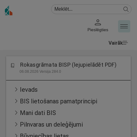
Pieslēgties
Vairāk
Rokasgrāmata BISP (lejupielādēt PDF)
06.08.2026 Versija 284.0
Ievads
BIS lietošanas pamatprincipi
Mani dati BIS
Pilnvaras un deleģējumi
Būvniecības lietas