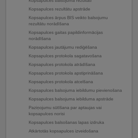
Kopsapulces balsojuma rezultāti
Kopsapulces rezultātu apstrāde
Kopsapulces ārpus BIS veikto balsojumu
rezultātu norādīšana
Kopsapulces gaitas papildinformācijas
norādīšana
Kopsapulces jautājumu rediģēšana
Kopsapulces protokola sagatavošana
Kopsapulces protokola atrādīšana
Kopsapulces protokola apstiprināšana
Kopsapulces protokola atcelšana
Kopsapulces balsojuma iebildumu pievienošana
Kopsapulces balsojuma iebilduma apstrāde
Paziņojumu sūtīšana par aptaujas vai
kopsapulces norisi
Kopsapulces balsošanas lapas izdruka
Atkārtotās kopsapulces izveidošana