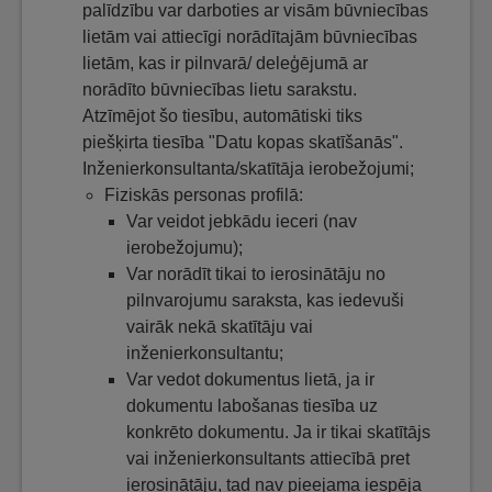
palīdzību var darboties ar visām būvniecības
lietām vai attiecīgi norādītajām būvniecības
lietām, kas ir pilnvarā/ deleģējumā ar
norādīto būvniecības lietu sarakstu.
Atzīmējot šo tiesību, automātiski tiks
piešķirta tiesība "Datu kopas skatīšanās".
Inženierkonsultanta/skatītāja ierobežojumi;
Fiziskās personas profilā:
Var veidot jebkādu ieceri (nav
ierobežojumu);
Var norādīt tikai to ierosinātāju no
pilnvarojumu saraksta, kas iedevuši
vairāk nekā skatītāju vai
inženierkonsultantu;
Var vedot dokumentus lietā, ja ir
dokumentu labošanas tiesība uz
konkrēto dokumentu. Ja ir tikai skatītājs
vai inženierkonsultants attiecībā pret
ierosinātāju, tad nav pieejama iespēja