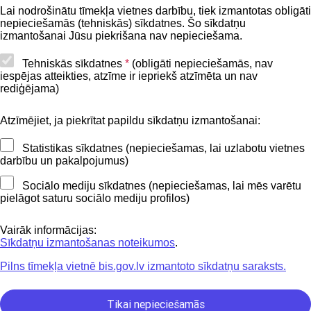
BIS lietošanas noteikumi
Lai nodrošinātu tīmekļa vietnes darbību, tiek izmantotas obligāti
nepieciešamās (tehniskās) sīkdatnes. Šo sīkdatņu
Lapas karte
izmantošanai Jūsu piekrišana nav nepieciešama.
Piekļūstamības paziņojums
Tehniskās sīkdatnes
*
(obligāti nepieciešamās, nav
iespējas atteikties, atzīme ir iepriekš atzīmēta un nav
BIS mobile lietošanas noteikumi
rediģējama)
Atzīmējiet, ja piekrītat papildu sīkdatņu izmantošanai:
Kontakti
Statistikas sīkdatnes (nepieciešamas, lai uzlabotu vietnes
BIS atbalsta dienesta tālrunis:
darbību un pakalpojumus)
+371 62004010
Sociālo mediju sīkdatnes (nepieciešamas, lai mēs varētu
pielāgot saturu sociālo mediju profilos)
Sekojiet mums
Vairāk informācijas:
Sīkdatņu izmantošanas noteikumos
.
Pilns tīmekļa vietnē bis.gov.lv izmantoto sīkdatņu saraksts.
Lejupielādejiet
lietojumprogrammu
Tikai nepieciešamās