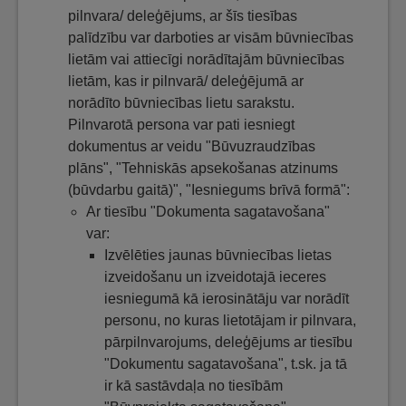
pilnvara/ deleģējums, ar šīs tiesības
palīdzību var darboties ar visām būvniecības
lietām vai attiecīgi norādītajām būvniecības
lietām, kas ir pilnvarā/ deleģējumā ar
norādīto būvniecības lietu sarakstu.
Pilnvarotā persona var pati iesniegt
dokumentus ar veidu "Būvuzraudzības
plāns", "Tehniskās apsekošanas atzinums
(būvdarbu gaitā)", "Iesniegums brīvā formā":
Ar tiesību "Dokumenta sagatavošana"
var:
Izvēlēties jaunas būvniecības lietas
izveidošanu un izveidotajā ieceres
iesniegumā kā ierosinātāju var norādīt
personu, no kuras lietotājam ir pilnvara,
pārpilnvarojums, deleģējums ar tiesību
"Dokumentu sagatavošana", t.sk. ja tā
ir kā sastāvdaļa no tiesībām