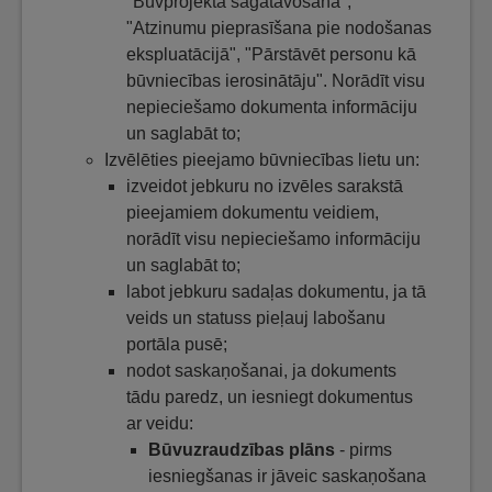
"Būvprojekta sagatavošana",
"Atzinumu pieprasīšana pie nodošanas
ekspluatācijā", "Pārstāvēt personu kā
būvniecības ierosinātāju". Norādīt visu
nepieciešamo dokumenta informāciju
un saglabāt to;
Izvēlēties pieejamo būvniecības lietu un:
izveidot jebkuru no izvēles sarakstā
pieejamiem dokumentu veidiem,
norādīt visu nepieciešamo informāciju
un saglabāt to;
labot jebkuru sadaļas dokumentu, ja tā
veids un statuss pieļauj labošanu
portāla pusē;
nodot saskaņošanai, ja dokuments
tādu paredz, un iesniegt dokumentus
ar veidu:
Būvuzraudzības plāns
- pirms
iesniegšanas ir jāveic saskaņošana