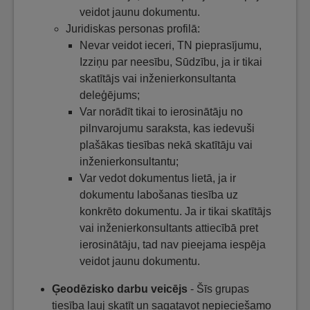
veidot jaunu dokumentu.
Juridiskas personas profilā:
Nevar veidot ieceri, TN pieprasījumu,
Izziņu par neesību, Sūdzību, ja ir tikai
skatītājs vai inženierkonsultanta
deleģējums;
Var norādīt tikai to ierosinātāju no
pilnvarojumu saraksta, kas iedevuši
plašākas tiesības nekā skatītāju vai
inženierkonsultantu;
Var vedot dokumentus lietā, ja ir
dokumentu labošanas tiesība uz
konkrēto dokumentu. Ja ir tikai skatītājs
vai inženierkonsultants attiecībā pret
ierosinātāju, tad nav pieejama iespēja
veidot jaunu dokumentu.
Ģeodēzisko darbu veicējs
- Šīs grupas
tiesība ļauj skatīt un sagatavot nepieciešamo