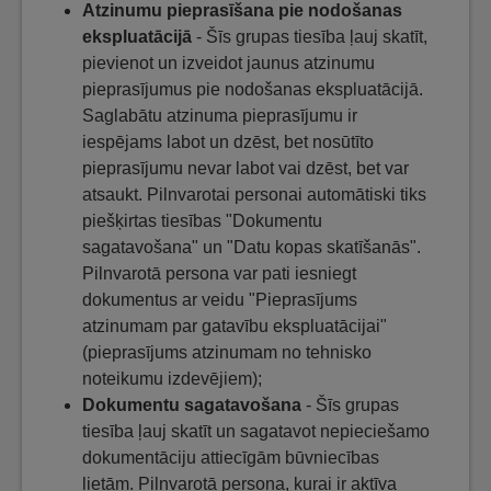
Atzinumu pieprasīšana pie nodošanas
ekspluatācijā
- Šīs grupas tiesība ļauj skatīt,
pievienot un izveidot jaunus atzinumu
pieprasījumus pie nodošanas ekspluatācijā.
Saglabātu atzinuma pieprasījumu ir
iespējams labot un dzēst, bet nosūtīto
pieprasījumu nevar labot vai dzēst, bet var
atsaukt. Pilnvarotai personai automātiski tiks
piešķirtas tiesības "Dokumentu
sagatavošana" un "Datu kopas skatīšanās".
Pilnvarotā persona var pati iesniegt
dokumentus ar veidu "Pieprasījums
atzinumam par gatavību ekspluatācijai"
(pieprasījums atzinumam no tehnisko
noteikumu izdevējiem);
Dokumentu sagatavošana
- Šīs grupas
tiesība ļauj skatīt un sagatavot nepieciešamo
dokumentāciju attiecīgām būvniecības
lietām. Pilnvarotā persona, kurai ir aktīva