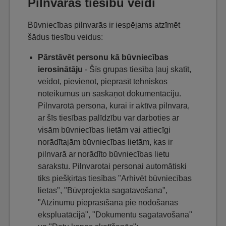
Pilnvaras tiesību veidi
Būvniecības pilnvarās ir iespējams atzīmēt
šādus tiesību veidus:
Pārstāvēt personu kā būvniecības
ierosinātāju
- Šīs grupas tiesība ļauj skatīt,
veidot, pievienot, pieprasīt tehniskos
noteikumus un saskaņot dokumentāciju.
Pilnvarotā persona, kurai ir aktīva pilnvara,
ar šīs tiesības palīdzību var darboties ar
visām būvniecības lietām vai attiecīgi
norādītajām būvniecības lietām, kas ir
pilnvarā ar norādīto būvniecības lietu
sarakstu. Pilnvarotai personai automātiski
tiks piešķirtas tiesības "Arhivēt būvniecības
lietas", "Būvprojekta sagatavošana",
"Atzinumu pieprasīšana pie nodošanas
ekspluatācijā", "Dokumentu sagatavošana"