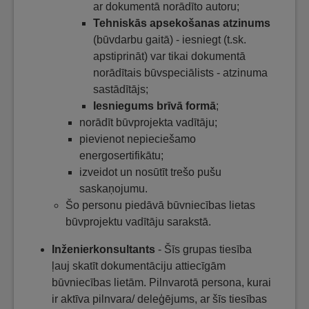
ar dokumentā norādīto autoru;
Tehniskās apsekošanas atzinums
(būvdarbu gaitā) - iesniegt (t.sk.
apstiprināt) var tikai dokumentā
norādītais būvspeciālists - atzinuma
sastādītājs;
Iesniegums brīvā formā
;
norādīt būvprojekta vadītāju;
pievienot nepieciešamo
energosertifikātu;
izveidot un nosūtīt trešo pušu
saskaņojumu.
Šo personu piedāvā būvniecības lietas
būvprojektu vadītāju sarakstā.
Inženierkonsultants
- Šīs grupas tiesība
ļauj skatīt dokumentāciju attiecīgām
būvniecības lietām. Pilnvarotā persona, kurai
ir aktīva pilnvara/ deleģējums, ar šīs tiesības