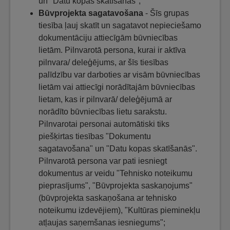
un "Datu kopas skatīšanās";
Būvprojekta sagatavošana
- Šīs grupas
tiesība ļauj skatīt un sagatavot nepieciešamo
dokumentāciju attiecīgām būvniecības
lietām. Pilnvarotā persona, kurai ir aktīva
pilnvara/ deleģējums, ar šīs tiesības
palīdzību var darboties ar visām būvniecības
lietām vai attiecīgi norādītajām būvniecības
lietam, kas ir pilnvarā/ deleģējumā ar
norādīto būvniecības lietu sarakstu.
Pilnvarotai personai automātiski tiks
piešķirtas tiesības "Dokumentu
sagatavošana" un "Datu kopas skatīšanās".
Pilnvarotā persona var pati iesniegt
dokumentus ar veidu "Tehnisko noteikumu
pieprasījums", "Būvprojekta saskaņojums"
(būvprojekta saskaņošana ar tehnisko
noteikumu izdevējiem), "Kultūras pieminekļu
atļaujas saņemšanas iesniegums";