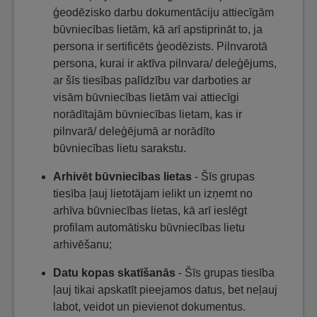
ģeodēzisko darbu dokumentāciju attiecīgām
būvniecības lietām, kā arī apstiprināt to, ja
persona ir sertificēts ģeodēzists. Pilnvarotā
persona, kurai ir aktīva pilnvara/ deleģējums,
ar šīs tiesības palīdzību var darboties ar
visām būvniecības lietām vai attiecīgi
norādītajām būvniecības lietam, kas ir
pilnvarā/ deleģējumā ar norādīto
būvniecības lietu sarakstu.
Arhivēt būvniecības lietas
- Šīs grupas
tiesība ļauj lietotājam ielikt un izņemt no
arhīva būvniecības lietas, kā arī ieslēgt
profilam automātisku būvniecības lietu
arhivēšanu;
Datu kopas skatīšanās
- Šīs grupas tiesība
ļauj tikai apskatīt pieejamos datus, bet neļauj
labot, veidot un pievienot dokumentus.