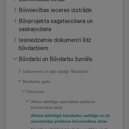
Būvniecības ieceres izstrāde
Būvprojekta sagatavošana un
saskaņošana
Iesniedzamie dokumenti līdz
būvdarbiem
Būvdarbi un Būvdarbu žurnāls
Dokumenti un dati stadijā "Būvdarbi"
Būvdarbu gaita
Personas
Aktīvo atbildīgo speciālistu piekļuve
būvniecības lietai
Aktīvā atbildīgā būvdarbu vadītāja un tā
aizvietotāja piekļuve būvniecības lietai