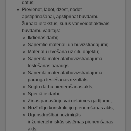
datus;
Pievienot, labot, dzēst, nodot
apstiprināšanai, apstiprināt būvdarbu
žurnāla ierakstus, kurus var veidot aktīvais
būvdarbu vadītājs:
Ikdienas darbi;
Saņemtie materiāli un būvizstrādājumi;
Materiālu izvešana uz citu objektu;
Saņemtā materiāla/būvizstrādājuma
testēšanas paraugs;
Saņemtā materiāla/būvizstrādājuma
parauga testēšanas rezultāts;
Segto darbu pieņemšanas akts;
Speciālie darbi;
Ziņas par avāriju vai nelaimes gadījumu;
Nozīmīgo konstrukciju pieņemšanas akts;
Ugunsdrošībai nozīmīgās
inženiertehniskās sistēmas pieņemšanas
akts;