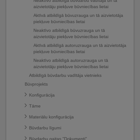
Neaktīvo atbildīgā būvdarbu vadītāja un tā
aizvietotāju piekļuve būvniecības lietai
Aktīvā atbildīgā būvuzrauga un tā aizvietotāja
piekļuve būvniecības lietai
Neaktīvo atbildīgā būvuzrauga un tā
aizvietotāju piekļuve būvniecības lietai
Aktīvā atbildīgā autoruzrauga un tā aizvietotāja
piekļuve būvniecības lietai
Neaktīvo atbildīgā autoruzrauga un tā
aizvietotāju piekļuve būvniecības lietai
Atbildīgā būvdarbu vadītāja vietnieks
Būvprojekts
Konfigurācija
Tāme
Materiālu konfigurācija
Būvdarbu līgumi
Būvdarbu gaitas "Dokumenti"