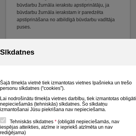
būvdarbu žurnāla ierakstu apstiprinātāju, ja
būvdarbu žurnāla ierakstam ir paredzēta
apstiprināšana no atbildīgā būvdarbu vadītāja
puses.
Sīkdatnes
Noderīgi
Šajā tīmekļa vietnē tiek izmantotas vietnes īpašnieka un trešo
Privātuma politika
personu sīkdatnes (“cookies”).
BIS lietošanas noteikumi
Lai nodrošinātu tīmekļa vietnes darbību, tiek izmantotas obligāti
nepieciešamās (tehniskās) sīkdatnes. Šo sīkdatņu
Lapas karte
izmantošanai Jūsu piekrišana nav nepieciešama.
Piekļūstamības paziņojums
Tehniskās sīkdatnes
*
(obligāti nepieciešamās, nav
iespējas atteikties, atzīme ir iepriekš atzīmēta un nav
BIS mobile lietošanas noteikumi
rediģējama)