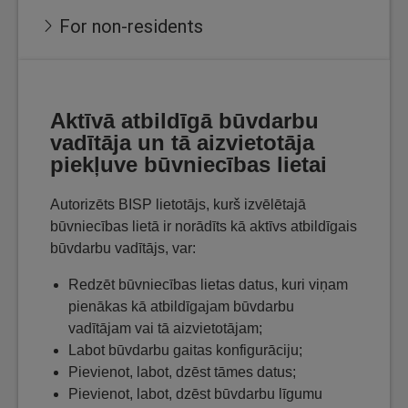
For non-residents
Aktīvā atbildīgā būvdarbu
vadītāja un tā aizvietotāja
piekļuve būvniecības lietai
Autorizēts BISP lietotājs, kurš izvēlētajā
būvniecības lietā ir norādīts kā aktīvs atbildīgais
būvdarbu vadītājs, var:
Redzēt būvniecības lietas datus, kuri viņam
pienākas kā atbildīgajam būvdarbu
vadītājam vai tā aizvietotājam;
Labot būvdarbu gaitas konfigurāciju;
Pievienot, labot, dzēst tāmes datus;
Pievienot, labot, dzēst būvdarbu līgumu