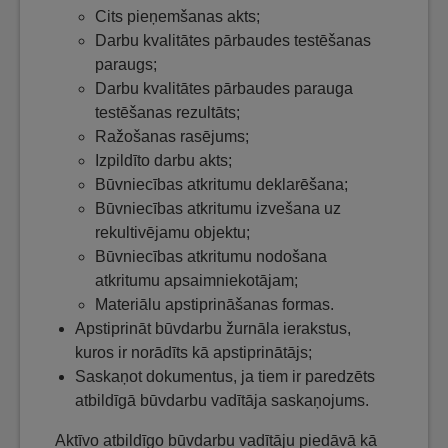
Cits pieņemšanas akts;
Darbu kvalitātes pārbaudes testēšanas
paraugs;
Darbu kvalitātes pārbaudes parauga
testēšanas rezultāts;
Ražošanas rasējums;
Izpildīto darbu akts;
Būvniecības atkritumu deklarēšana;
Būvniecības atkritumu izvešana uz
rekultivējamu objektu;
Būvniecības atkritumu nodošana
atkritumu apsaimniekotājam;
Materiālu apstiprināšanas formas.
Apstiprināt būvdarbu žurnāla ierakstus,
kuros ir norādīts kā apstiprinātājs;
Saskaņot dokumentus, ja tiem ir paredzēts
atbildīgā būvdarbu vadītāja saskaņojums.
Aktīvo atbildīgo būvdarbu vadītāju piedāvā kā