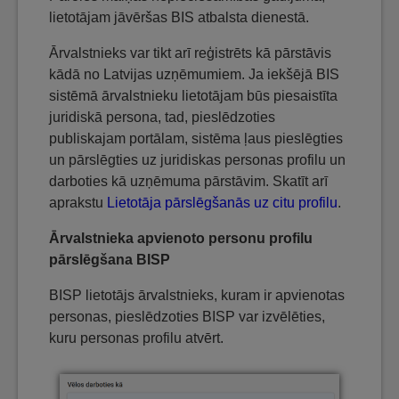
lietotājam jāvēršas BIS atbalsta dienestā.
Ārvalstnieks var tikt arī reģistrēts kā pārstāvis
kādā no Latvijas uzņēmumiem. Ja iekšējā BIS
sistēmā ārvalstnieku lietotājam būs piesaistīta
juridiskā persona, tad, pieslēdzoties
publiskajam portālam, sistēma ļaus pieslēgties
un pārslēgties uz juridiskas personas profilu un
darboties kā uzņēmuma pārstāvim. Skatīt arī
aprakstu
Lietotāja pārslēgšanās uz citu profilu
.
Ārvalstnieka apvienoto personu profilu
pārslēgšana BISP
BISP lietotājs ārvalstnieks, kuram ir apvienotas
personas, pieslēdzoties BISP var izvēlēties,
kuru personas profilu atvērt.