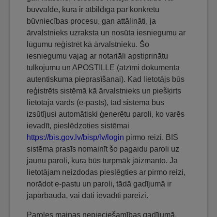
būvvaldē, kura ir atbildīga par konkrētu
būvniecības procesu, gan attālināti, ja
ārvalstnieks uzraksta un nosūta iesniegumu ar
lūgumu reģistrēt kā ārvalstnieku. Šo
iesniegumu vajag ar notariāli apstiprinātu
tulkojumu un APOSTILLE (atzīmi dokumenta
autentiskuma pieprasīšanai). Kad lietotājs būs
reģistrēts sistēmā kā ārvalstnieks un piešķirts
lietotāja vārds (e-pasts), tad sistēma būs
izsūtījusi automātiski ģenerētu paroli, ko varēs
ievadīt, pieslēdzoties sistēmai
https://bis.gov.lv/bisp/lv/login
pirmo reizi. BIS
sistēma prasīs nomainīt šo pagaidu paroli uz
jaunu paroli, kura būs turpmāk jāizmanto. Ja
lietotājam neizdodas pieslēgties ar pirmo reizi,
norādot e-pastu un paroli, tādā gadījumā ir
jāpārbauda, vai dati ievadīti pareizi.
Paroles maiņas nepieciešamības gadījumā,