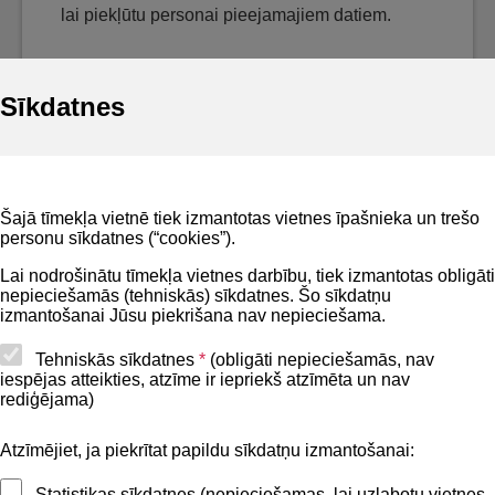
lai piekļūtu personai pieejamajiem datiem.
Sīkdatnes
Noderīgi
Šajā tīmekļa vietnē tiek izmantotas vietnes īpašnieka un trešo
Privātuma politika
personu sīkdatnes (“cookies”).
BIS lietošanas noteikumi
Lai nodrošinātu tīmekļa vietnes darbību, tiek izmantotas obligāti
nepieciešamās (tehniskās) sīkdatnes. Šo sīkdatņu
Lapas karte
izmantošanai Jūsu piekrišana nav nepieciešama.
Piekļūstamības paziņojums
Tehniskās sīkdatnes
*
(obligāti nepieciešamās, nav
iespējas atteikties, atzīme ir iepriekš atzīmēta un nav
BIS mobile lietošanas noteikumi
rediģējama)
Atzīmējiet, ja piekrītat papildu sīkdatņu izmantošanai:
Kontakti
Statistikas sīkdatnes (nepieciešamas, lai uzlabotu vietnes