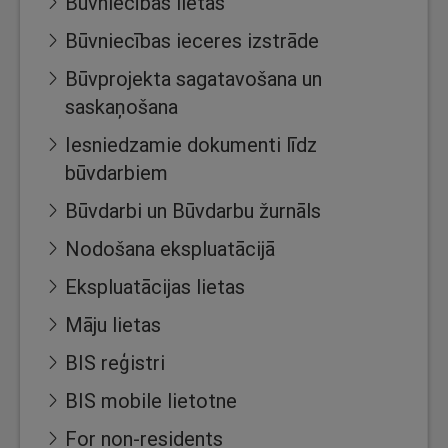
Būvniecības lietas
Būvniecības ieceres izstrāde
Būvprojekta sagatavošana un
saskaņošana
Iesniedzamie dokumenti līdz
būvdarbiem
Būvdarbi un Būvdarbu žurnāls
Nodošana ekspluatācijā
Ekspluatācijas lietas
Māju lietas
BIS reģistri
BIS mobile lietotne
For non-residents