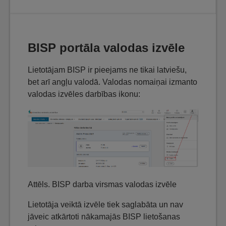
BISP portāla valodas izvēle
Lietotājam BISP ir pieejams ne tikai latviešu,
bet arī angļu valodā. Valodas nomaiņai izmanto
valodas izvēles darbības ikonu:
Attēls. BISP darba virsmas valodas izvēle
Lietotāja veiktā izvēle tiek saglabāta un nav
jāveic atkārtoti nākamajās BISP lietošanas