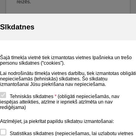
reizēs.
Sīkdatnes
Noderīgi
Šajā tīmekļa vietnē tiek izmantotas vietnes īpašnieka un trešo
Privātuma politika
personu sīkdatnes (“cookies”).
BIS lietošanas noteikumi
Lai nodrošinātu tīmekļa vietnes darbību, tiek izmantotas obligāti
nepieciešamās (tehniskās) sīkdatnes. Šo sīkdatņu
Lapas karte
izmantošanai Jūsu piekrišana nav nepieciešama.
Piekļūstamības paziņojums
Tehniskās sīkdatnes
*
(obligāti nepieciešamās, nav
iespējas atteikties, atzīme ir iepriekš atzīmēta un nav
BIS mobile lietošanas noteikumi
rediģējama)
Atzīmējiet, ja piekrītat papildu sīkdatņu izmantošanai:
Kontakti
Statistikas sīkdatnes (nepieciešamas, lai uzlabotu vietnes