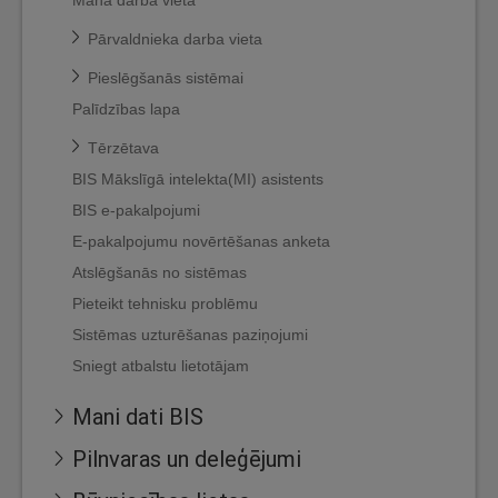
Mana darba vieta
Pārvaldnieka darba vieta
Pieslēgšanās sistēmai
Palīdzības lapa
Tērzētava
BIS Mākslīgā intelekta(MI) asistents
BIS e-pakalpojumi
E-pakalpojumu novērtēšanas anketa
Atslēgšanās no sistēmas
Pieteikt tehnisku problēmu
Sistēmas uzturēšanas paziņojumi
Sniegt atbalstu lietotājam
Mani dati BIS
Pilnvaras un deleģējumi