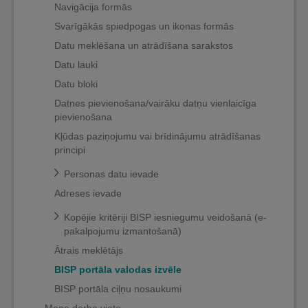
Navigācija formās
Svarīgākās spiedpogas un ikonas formās
Datu meklēšana un atrādīšana sarakstos
Datu lauki
Datu bloki
Datnes pievienošana/vairāku datņu vienlaicīga
pievienošana
Kļūdas paziņojumu vai brīdinājumu atrādīšanas
principi
Personas datu ievade
Adreses ievade
Kopējie kritēriji BISP iesniegumu veidošanā (e-
pakalpojumu izmantošanā)
Ātrais meklētājs
BISP portāla valodas izvēle
BISP portāla ciļņu nosaukumi