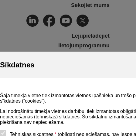
Sekojiet mums
Lejupielādejiet
lietojumprogrammu
Sīkdatnes
Būvniecības valsts kontroles birojs | Informācijas pārpublicēšanas
gadījumā atsauce uz Būvniecības informācijas sistēmu obligāta. |
Build: 1bae2-C (20260806205642) (production)
Šajā tīmekļa vietnē tiek izmantotas vietnes īpašnieka un trešo 
sīkdatnes (“cookies”).
Lai nodrošinātu tīmekļa vietnes darbību, tiek izmantotas obligāti
nepieciešamās (tehniskās) sīkdatnes. Šo sīkdatņu izmantošana
piekrišana nav nepieciešama.
Tehniskās sīkdatnes
*
(obligāti nepieciešamās, nav iespēj