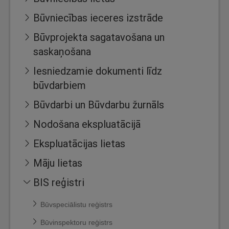
Būvniecības ieceres izstrāde
Būvprojekta sagatavošana un
saskaņošana
Iesniedzamie dokumenti līdz
būvdarbiem
Būvdarbi un Būvdarbu žurnāls
Nodošana ekspluatācijā
Ekspluatācijas lietas
Māju lietas
BIS reģistri
Būvspeciālistu reģistrs
Būvinspektoru reģistrs