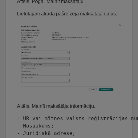
Attēls. Poga "Mainīt maksātāju".
Lietotājam atrāda pašreizējā maksātāja datus:
Attēls. Mainīt maksātāja informāciju.
- UR vai mītnes valsts reģistrācijas num
- Nosaukums;

- Juridiskā adrese;
