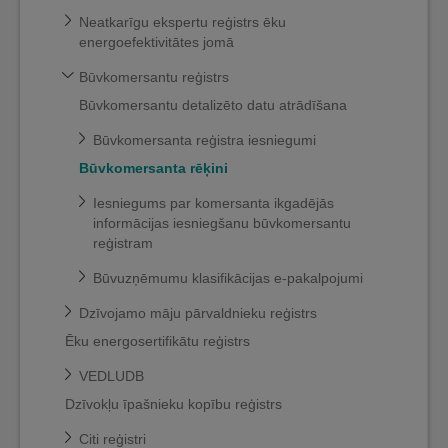
Neatkarīgu ekspertu reģistrs ēku
energoefektivitātes jomā
Būvkomersantu reģistrs
Būvkomersantu detalizēto datu atrādīšana
Būvkomersanta reģistra iesniegumi
Būvkomersanta rēķini
Iesniegums par komersanta ikgadējās
informācijas iesniegšanu būvkomersantu
reģistram
Būvuzņēmumu klasifikācijas e-pakalpojumi
Dzīvojamo māju pārvaldnieku reģistrs
Ēku energosertifikātu reģistrs
VEDLUDB
Dzīvokļu īpašnieku kopību reģistrs
Citi reģistri