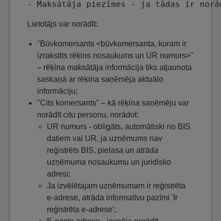
- Maksātāja piezīmes - ja tādas ir norā
Lietotājs var norādīt:
"Būvkomersants <būvkomersanta, kuram ir
izrakstīts rēķins nosaukums un UR numurs>"
– rēķina maksātāja informācija tiks atjaunota
saskaņā ar rēķina saņēmēja aktuālo
informāciju;
"Cits komersants" – kā rēķina saņēmēju var
norādīt citu personu, norādot:
UR numurs - obligāts, automātiski no BIS
datiem vai UR, ja uzņēmums nav
reģistrēts BIS, pielasa un atrāda
uzņēmuma nosaukumu un juridisko
adresi;
Ja izvēlētajam uzņēmumam ir reģistrēta
e-adrese, atrāda informatīvu pazīmi 'Ir
reģistrēta e-adrese';