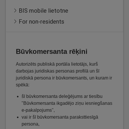
BIS mobile lietotne
For non-residents
Būvkomersanta rēķini
Autorizēts publiskā portāla lietotājs, kurš
darbojas juridiskas personas profilā un šī
juridiskā persona ir būvkomersants, un kuram ir
spēkā:
šī būvkomersanta deleģējums ar tiesību
"Būvkomersanta ikgadējo ziņu iesniegšanas
e-pakalpojums",
vai ir šī būvkomersanta paraksttiesīgā
persona,