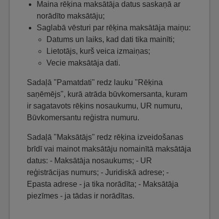
Maina rēķina maksātāja datus saskaņā ar
norādīto maksātāju;
Saglabā vēsturi par rēķina maksātāja maiņu:
Datums un laiks, kad dati tika mainīti;
Lietotājs, kurš veica izmaiņas;
Vecie maksātāja dati.
Sadaļā "Pamatdati" redz lauku "Rēķina
saņēmējs", kurā atrāda būvkomersanta, kuram
ir sagatavots rēķins nosaukumu, UR numuru,
Būvkomersantu reģistra numuru.
Sadaļā "Maksātājs" redz rēķina izveidošanas
brīdī vai mainot maksātāju nomainītā maksātāja
datus: - Maksātāja nosaukums; - UR
reģistrācijas numurs; - Juridiskā adrese; -
Epasta adrese - ja tika norādīta; - Maksātāja
piezīmes - ja tādas ir norādītas.