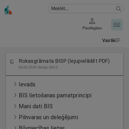
Pieslēgties
Vairāk
Rokasgrāmata BISP (lejupielādēt PDF)
06.08.2026 Versija 284.0
Ievads
BIS lietošanas pamatprincipi
Mani dati BIS
Pilnvaras un deleģējumi
Būvniecības lietas