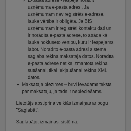
E-pasta adrese - iespēja norādīt
uzņēmuma e-pasta adresi. Ja
uzņēmumam nav reģistrēts e-adrese,
lauka vērtība ir obligāta. Ja BIS
uzņēmumam ir reģistrēti kontaktu dati un
ir norādīta e-pasta adrese, to atrāda kā
lauka noklusēto vērtību, kuru ir iespējams
labot. Norādīto e-pasta adresi sistēma
saglabā rēķina maksātāja datos. Norādītā
e-pasta adrese netiks izmantota rēķina
sūtīšanai, tikai iekļaušanai rēķina XML
datos.
Maksātāja piezīmes – brīvi ievadāms teksts
par maksātāju, ja tāds ir nepieciešams.
Lietotājs apstiprina veiktās izmaiņas ar pogu
"Saglabāt".
Saglabājot izmaiņas, sistēma: