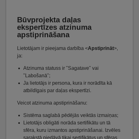
Būvprojekta daļas
ekspertīzes atzinuma
apstiprināšana
Lietotājam ir pieejama darbība <
Apstiprināt
>,
ja:
Atzinuma statuss ir "Sagatave" vai
"Labošanā";
Ja lietotājs ir persona, kura ir norādīta kā
atbildīgais par daļas ekspertīzi.
Veicot atzinuma apstiprināšanu:
Sistēma saglabā pēdējās veiktās izmaiņas;
Lietotājs obligāti norāda sertifikātu un tā
sfēra, kuru izmantos apstiprināšanai. Izvēles
sarakstā piedāvā tikai sertifikātus un sfēras