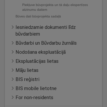
Piekļuve būvprojekta un tā daļu ekspertīzes
atzinumu datiem
Būves dati būvprojekta sadaļā
Iesniedzamie dokumenti līdz
būvdarbiem
Būvdarbi un Būvdarbu žurnāls
Nodošana ekspluatācijā
Ekspluatācijas lietas
Māju lietas
BIS reģistri
BIS mobile lietotne
For non-residents