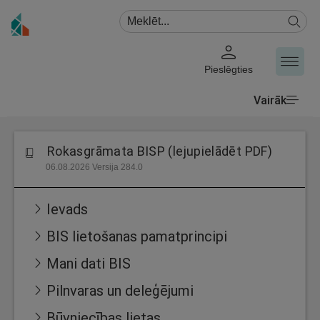
Pieslēgties
Vairāk
Rokasgrāmata BISP (lejupielādēt PDF)
06.08.2026 Versija 284.0
Ievads
BIS lietošanas pamatprincipi
Mani dati BIS
Pilnvaras un deleģējumi
Būvniecības lietas