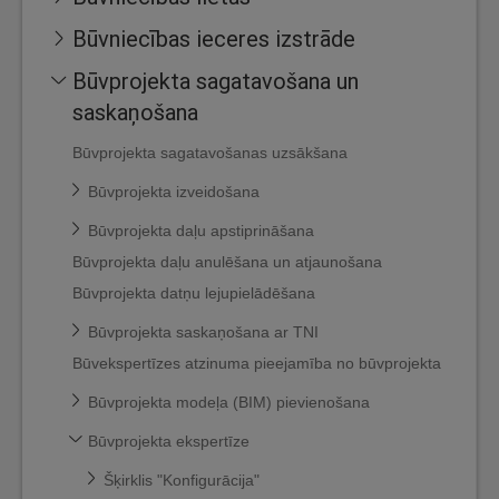
Būvniecības ieceres izstrāde
Būvprojekta sagatavošana un
saskaņošana
Būvprojekta sagatavošanas uzsākšana
Būvprojekta izveidošana
Būvprojekta daļu apstiprināšana
Būvprojekta daļu anulēšana un atjaunošana
Būvprojekta datņu lejupielādēšana
Būvprojekta saskaņošana ar TNI
Būvekspertīzes atzinuma pieejamība no būvprojekta
Būvprojekta modeļa (BIM) pievienošana
Būvprojekta ekspertīze
Šķirklis "Konfigurācija"