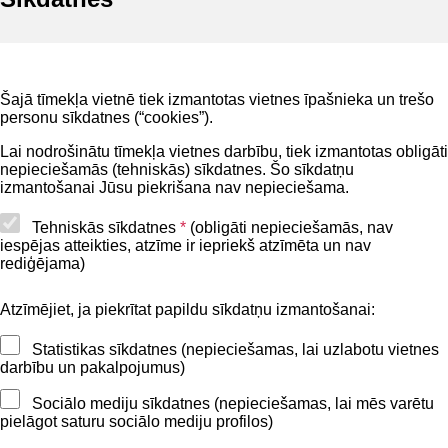
Noderīgi
Šajā tīmekļa vietnē tiek izmantotas vietnes īpašnieka un trešo
Privātuma politika
personu sīkdatnes (“cookies”).
BIS lietošanas noteikumi
Lai nodrošinātu tīmekļa vietnes darbību, tiek izmantotas obligāti
nepieciešamās (tehniskās) sīkdatnes. Šo sīkdatņu
Lapas karte
izmantošanai Jūsu piekrišana nav nepieciešama.
Piekļūstamības paziņojums
Tehniskās sīkdatnes
*
(obligāti nepieciešamās, nav
iespējas atteikties, atzīme ir iepriekš atzīmēta un nav
BIS mobile lietošanas noteikumi
rediģējama)
Atzīmējiet, ja piekrītat papildu sīkdatņu izmantošanai:
Kontakti
Statistikas sīkdatnes (nepieciešamas, lai uzlabotu vietnes
BIS atbalsta dienesta tālrunis:
darbību un pakalpojumus)
+371 62004010
Sociālo mediju sīkdatnes (nepieciešamas, lai mēs varētu
pielāgot saturu sociālo mediju profilos)
Sekojiet mums