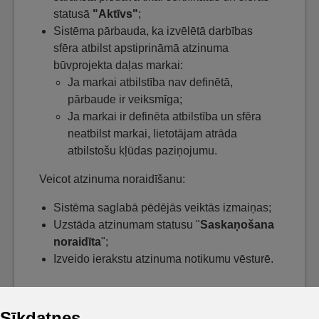
statusā
"Aktīvs"
;
Sistēma pārbauda, ka izvēlētā darbības
sfēra atbilst apstiprināmā atzinuma
būvprojekta daļas markai:
Ja markai atbilstība nav definētā,
pārbaude ir veiksmīga;
Ja markai ir definēta atbilstība un sfēra
neatbilst markai, lietotājam atrāda
atbilstošu kļūdas paziņojumu.
Veicot atzinuma noraidīšanu:
Sistēma saglabā pēdējās veiktās izmaiņas;
Uzstāda atzinumam statusu "
Saskaņošana
noraidīta
";
Izveido ierakstu atzinuma notikumu vēsturē.
Sīkdatnes