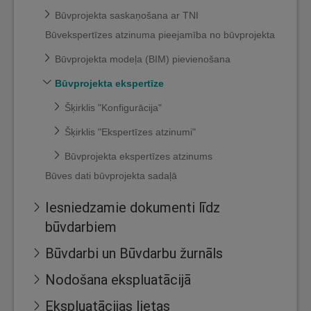
Būvprojekta saskaņošana ar TNI
Būvekspertīzes atzinuma pieejamība no būvprojekta
Būvprojekta modeļa (BIM) pievienošana
Būvprojekta ekspertīze
Šķirklis "Konfigurācija"
Šķirklis "Ekspertīzes atzinumi"
Būvprojekta ekspertīzes atzinums
Būves dati būvprojekta sadaļā
Iesniedzamie dokumenti līdz
būvdarbiem
Būvdarbi un Būvdarbu žurnāls
Nodošana ekspluatācijā
Ekspluatācijas lietas