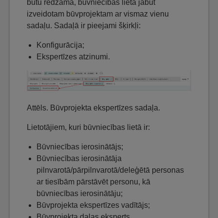
būtu redzama, būvniecības lietā jābūt
izveidotam būvprojektam ar vismaz vienu
sadaļu. Sadaļā ir pieejami šķirkļi:
Konfigurācija;
Ekspertīzes atzinumi.
Attēls. Būvprojekta ekspertīzes sadaļa.
Lietotājiem, kuri būvniecības lietā ir:
Būvniecības ierosinātājs;
Būvniecības ierosinātāja
pilnvarotā/pārpilnvarotā/deleģētā personas
ar tiesībām pārstāvēt personu, kā
būvniecības ierosinātāju;
Būvprojekta ekspertīzes vadītājs;
Būvprojekta daļas eksperts.