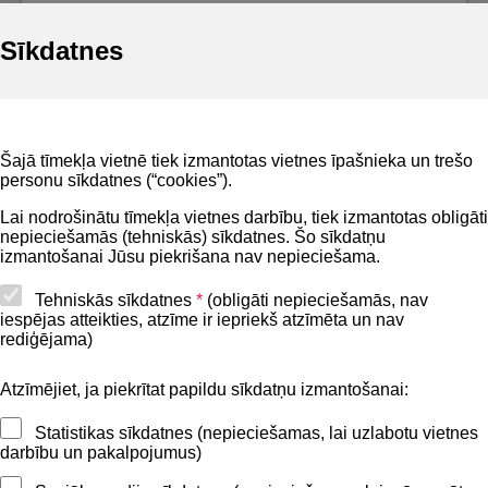
Sīkdatnes
Noderīgi
Šajā tīmekļa vietnē tiek izmantotas vietnes īpašnieka un trešo
Privātuma politika
personu sīkdatnes (“cookies”).
BIS lietošanas noteikumi
Lai nodrošinātu tīmekļa vietnes darbību, tiek izmantotas obligāti
nepieciešamās (tehniskās) sīkdatnes. Šo sīkdatņu
Lapas karte
izmantošanai Jūsu piekrišana nav nepieciešama.
Piekļūstamības paziņojums
Tehniskās sīkdatnes
*
(obligāti nepieciešamās, nav
iespējas atteikties, atzīme ir iepriekš atzīmēta un nav
BIS mobile lietošanas noteikumi
rediģējama)
Atzīmējiet, ja piekrītat papildu sīkdatņu izmantošanai:
Kontakti
Statistikas sīkdatnes (nepieciešamas, lai uzlabotu vietnes
BIS atbalsta dienesta tālrunis:
darbību un pakalpojumus)
+371 62004010