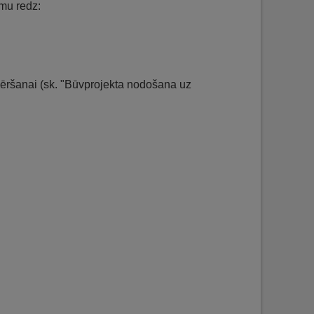
umu redz:
vēršanai (sk. "Būvprojekta nodošana uz