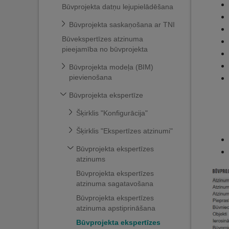
Būvprojekta datņu lejupielādēšana
Būvprojekta saskaņošana ar TNI
Būvekspertīzes atzinuma
pieejamība no būvprojekta
Būvprojekta modeļa (BIM)
pievienošana
Būvprojekta ekspertīze
Šķirklis "Konfigurācija"
Šķirklis "Ekspertīzes atzinumi"
Būvprojekta ekspertīzes
atzinums
Būvprojekta ekspertīzes
atzinuma sagatavošana
Būvprojekta ekspertīzes
atzinuma apstiprināšana
Būvprojekta ekspertīzes