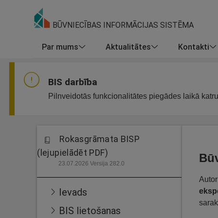
BŪVNIECĪBAS INFORMĀCIJAS SISTĒMA
Par mums
Aktualitātes
Kontakti
BIS darbība
Pilnveidotās funkcionalitātes piegādes laikā katr
Rokasgrāmata BISP
(lejupielādēt PDF)
Būv
23.07.2026 Versija 282.0
Autor
Ievads
ekspe
sarak
BIS lietošanas