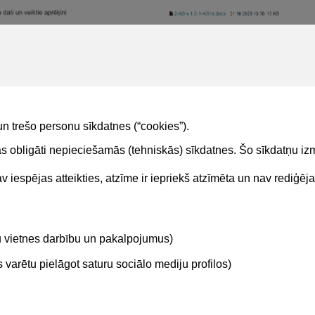
s. Būvprojekta ekspertīzes atzinuma detalizētais skats
un trešo personu sīkdatnes (“cookies”).
tas obligāti nepieciešamās (tehniskās) sīkdatnes. Šo sīkdatņu 
 iespējas atteikties, atzīme ir iepriekš atzīmēta un nav rediģēj
Kontakti
Sekojie
tu vietnes darbību un pakalpojumus)
BIS atbalsta dienesta tālrunis:
+371 62004010
varētu pielāgot saturu sociālo mediju profilos)