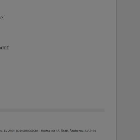
e;
ādot: