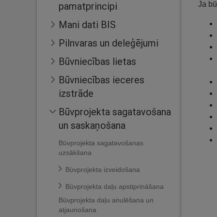
Ja bū
pamatprincipi
Mani dati BIS
Pilnvaras un deleģējumi
Būvniecības lietas
Būvniecības ieceres
izstrāde
Būvprojekta sagatavošana
un saskaņošana
Būvprojekta sagatavošanas
uzsākšana
Būvprojekta izveidošana
Būvprojekta daļu apstiprināšana
Būvprojekta daļu anulēšana un
atjaunošana