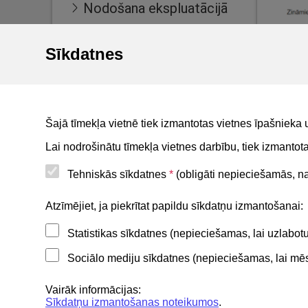
Nodošana ekspluatācijā
Ekspluatācijas lietas
Sīkdatnes
Māju lietas
BIS reģistri
BIS mobile lietotne
Attēl
Šajā tīmekļa vietnē tiek izmantotas vietnes īpašnieka 
For non-residents
Lai nodrošinātu tīmekļa vietnes darbību, tiek izmanto
Tehniskās sīkdatnes
*
(obligāti nepieciešamās, nav
Noderīgi
Atzīmējiet, ja piekrītat papildu sīkdatņu izmantošanai:
Statistikas sīkdatnes (nepieciešamas, lai uzlabo
Privātuma politika
Sociālo mediju sīkdatnes (nepieciešamas, lai mēs 
BIS lietošanas noteikumi
Lapas karte
Vairāk informācijas:
Sīkdatņu izmantošanas noteikumos
.