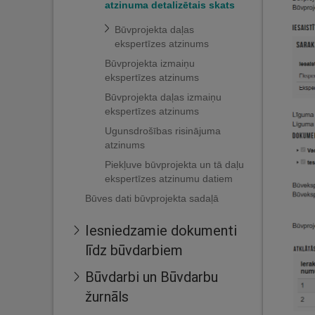
atzinuma detalizētais skats
Būvprojekta daļas
ekspertīzes atzinums
Būvprojekta izmaiņu
ekspertīzes atzinums
Būvprojekta daļas izmaiņu
ekspertīzes atzinums
Ugunsdrošības risinājuma
atzinums
Piekļuve būvprojekta un tā daļu
ekspertīzes atzinumu datiem
Būves dati būvprojekta sadaļā
Iesniedzamie dokumenti
līdz būvdarbiem
Būvdarbi un Būvdarbu
žurnāls