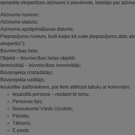
vprojekta ekspertīzes atzinums ir pievienots, lietotājs par atzin
Atzinuma numurs;
Atzinuma statuss;
Atzinuma apstiprināšanas datums;
Pieprasījuma numurs, kurš kalpo kā saite pieprasījuma datu at
ekspertīzi");
Būvniecības lieta;
Objekti – būvniecības lietas objekti;
Ierosinātāji – būvniecības ierosinātāji;
Būvprojekta izstrādātājs;
Būvprojekta vadītājs;
Iesaistītie dalībniekiem, par tiem attēlojot tabulu ar kolonnām:
Iesaistītā persona – norādot tā lomu;
Personas tips;
Nosaukums/ Vārds Uzvārds;
Pārstāv;
Tālrunis;
E-pasts.