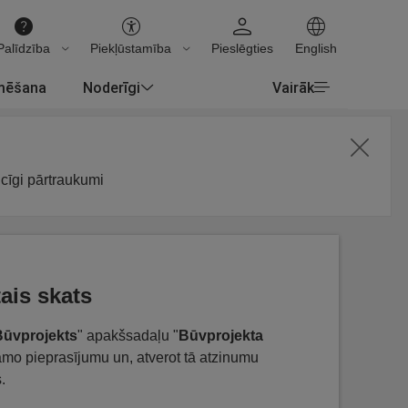
Palīdzība
Piekļūstamība
Pieslēgties
English
rmēšana
Noderīgi
Vairāk
icīgi pārtraukumi
ais skats
Būvprojekts
" apakšsadaļu "
Būvprojekta
amo pieprasījumu un, atverot tā atzinumu
.