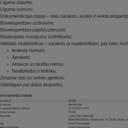
Līguma datums;
Līguma numurs;
Dokumentācijas daļas – daļu saraksts, kurām ir veikta ekspertīz
Būvekspertīzes uzdevums;
Būvekspertīzes papilduzdevumi;
Būvprojekta risinājumu izvērtējums;
Atklātās neatbilstības – saraksts ar neatbilstībām, par katru nor
Ieraksta numurs;
Apraksts;
Atsauce uz tiesību normu;
Neatbilstība ir būtiska.
Zināmie dati un veiktie aprēķini;
Atbildīgais par daļas ekspertīzi.