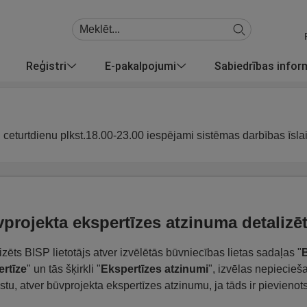
Reģistri
E-pakalpojumi
Sabiedrības info
u ceturtdienu plkst.18.00-23.00 iespējami sistēmas darbības īsla
projekta ekspertīzes atzinuma detalizēt
izēts BISP lietotājs atver izvēlētās būvniecības lietas sadaļas "
rtīze
" un tās šķirkli "
Ekspertīzes atzinumi
", izvēlas nepiecieš
stu, atver būvprojekta ekspertīzes atzinumu, ja tāds ir pievienots