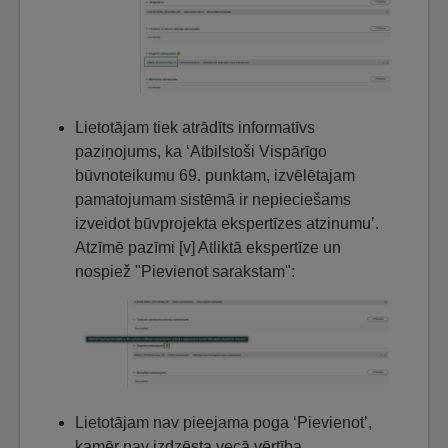
Lietotājam tiek atrādīts informatīvs
paziņojums, ka ‘Atbilstoši Vispārīgo
būvnoteikumu 69. punktam, izvēlētajam
pamatojumam sistēmā ir nepieciešams
izveidot būvprojekta ekspertīzes atzinumu’.
Atzīmē pazīmi [v] Atliktā ekspertīze un
nospiež "Pievienot sarakstam":
Lietotājam nav pieejama poga ‘Pievienot’,
kamēr nav izdzēsta vecā vērtība.