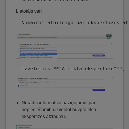
Lietotājs var:
- Nomainīt atbildīgo par ekspertīzes at
- Izvēlēties **“Atliktā ekspertīze”**, 
Nerādīs informatīvo paziņojumu, par
nepieciešamību izveidot būvprojekta
ekspertīzes atzinumu.