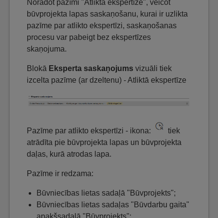
Norādot pazīmi "Atliktā ekspertīze", veicot
būvprojekta lapas saskaņošanu, kurai ir uzlikta
pazīme par atlikto ekspertīzi, saskaņošanas
procesu var pabeigt bez ekspertīzes
skaņojuma.
Blokā
Eksperta saskaņojums
vizuāli tiek
izcelta pazīme (ar dzeltenu) - Atliktā ekspertīze
Pazīme par atlikto ekspertīzi - ikona:
tiek
atrādīta pie būvprojekta lapas un būvprojekta
daļas, kurā atrodas lapa.
Pazīme ir redzama:
Būvniecības lietas sadaļā "Būvprojekts";
Būvniecības lietas sadaļas "Būvdarbu gaita"
apakšsadaļā "Būvprojekts";