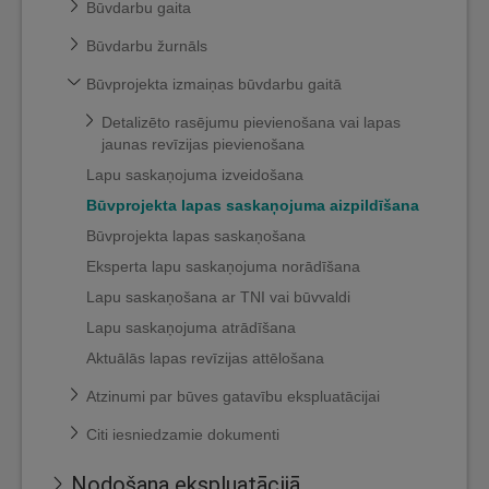
Būvdarbu gaita
Būvdarbu žurnāls
Būvprojekta izmaiņas būvdarbu gaitā
Detalizēto rasējumu pievienošana vai lapas
jaunas revīzijas pievienošana
Lapu saskaņojuma izveidošana
Būvprojekta lapas saskaņojuma aizpildīšana
Būvprojekta lapas saskaņošana
Eksperta lapu saskaņojuma norādīšana
Lapu saskaņošana ar TNI vai būvvaldi
Lapu saskaņojuma atrādīšana
Aktuālās lapas revīzijas attēlošana
Atzinumi par būves gatavību ekspluatācijai
Citi iesniedzamie dokumenti
Nodošana ekspluatācijā