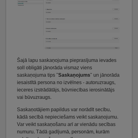
Šajā lapu saskaņojuma pieprasījuma ievades
solī obligāti jānorāda vismaz viens
saskaņojuma tips "
Saskaņojums
" un jānorāda
iesaistītā persona no izvēlnes - autoruzraugs,
ieceres izstrādātājs, būvniecības ierosinātājs
vai būvuzraugs.
Saskaņotājiem papildus var norādīt secību,
kādā secībā nepieciešams veikt saskaņojumu.
Var veikt saskaņošanu arī ar vienādu secības
numuru. Tādā gadījumā, personām, kurām