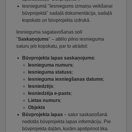
Iesniegumā "Iesniegums izmaiņu veikšanai
būvprojektā" sadaļā dokumentācija, sadaļā
kopskats un būvprojekta izdrukā.
Iesnieguma sagatavošanas solī
"
Saskaņojums
" – attēlo pilno iesnieguma
saturu jeb kopskatu, par to atrādot:
Būvprojekta lapas saskaņojums
:
Iesnieguma numurs
;
Iesnieguma statuss
;
Iesnieguma iesniegšanas datums
;
Iesniedzējs
;
Iesniedzēja e-pasts
;
Lietas numurs
;
Objekts
Būvprojekta lapas
– satur saskaņošanā
nodotās būvprojekta lapas informāciju. Pie
būvprojekta daļām, kurām apstiprinot tika