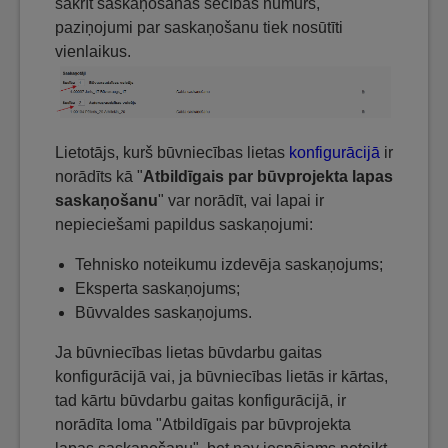
sakrīt saskaņošanas secības numurs,
paziņojumi par saskaņošanu tiek nosūtīti
vienlaikus.
Lietotājs, kurš būvniecības lietas
konfigurācijā
ir
norādīts kā "
Atbildīgais par būvprojekta lapas
saskaņošanu
" var norādīt, vai lapai ir
nepieciešami papildus saskaņojumi:
Tehnisko noteikumu izdevēja saskaņojums;
Eksperta saskaņojums;
Būvvaldes saskaņojums.
Ja būvniecības lietas būvdarbu gaitas
konfigurācijā vai, ja būvniecības lietās ir kārtas,
tad kārtu būvdarbu gaitas konfigurācijā, ir
norādīta loma "Atbildīgais par būvprojekta