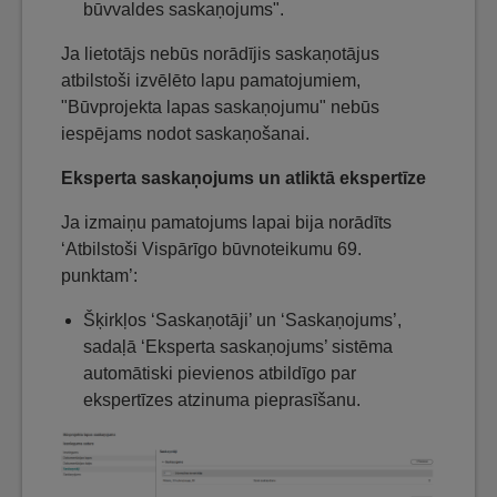
būvvaldes saskaņojums".
Ja lietotājs nebūs norādījis saskaņotājus
atbilstoši izvēlēto lapu pamatojumiem,
"Būvprojekta lapas saskaņojumu" nebūs
iespējams nodot saskaņošanai.
Eksperta saskaņojums un atliktā ekspertīze
Ja izmaiņu pamatojums lapai bija norādīts
‘Atbilstoši Vispārīgo būvnoteikumu 69.
punktam’:
Šķirkļos ‘Saskaņotāji’ un ‘Saskaņojums’,
sadaļā ‘Eksperta saskaņojums’ sistēma
automātiski pievienos atbildīgo par
ekspertīzes atzinuma pieprasīšanu.