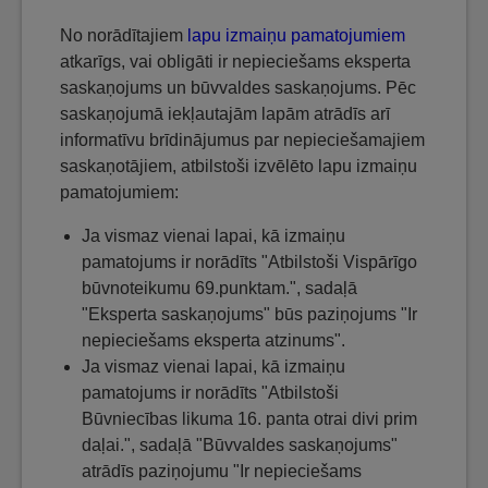
No norādītajiem
lapu izmaiņu pamatojumiem
atkarīgs, vai obligāti ir nepieciešams eksperta
saskaņojums un būvvaldes saskaņojums. Pēc
saskaņojumā iekļautajām lapām atrādīs arī
informatīvu brīdinājumus par nepieciešamajiem
saskaņotājiem, atbilstoši izvēlēto lapu izmaiņu
pamatojumiem:
Ja vismaz vienai lapai, kā izmaiņu
pamatojums ir norādīts "Atbilstoši Vispārīgo
būvnoteikumu 69.punktam.", sadaļā
"Eksperta saskaņojums" būs paziņojums "Ir
nepieciešams eksperta atzinums".
Ja vismaz vienai lapai, kā izmaiņu
pamatojums ir norādīts "Atbilstoši
Būvniecības likuma 16. panta otrai divi prim
daļai.", sadaļā "Būvvaldes saskaņojums"
atrādīs paziņojumu "Ir nepieciešams