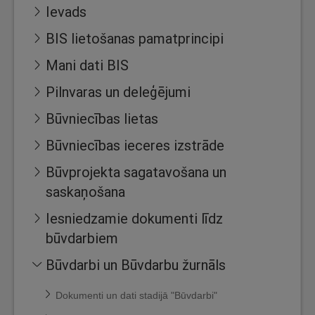
Ievads
BIS lietošanas pamatprincipi
Mani dati BIS
Pilnvaras un deleģējumi
Būvniecības lietas
Būvniecības ieceres izstrāde
Būvprojekta sagatavošana un
saskaņošana
Iesniedzamie dokumenti līdz
būvdarbiem
Būvdarbi un Būvdarbu žurnāls
Dokumenti un dati stadijā "Būvdarbi"