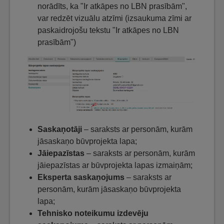
norādīts, ka "Ir atkāpes no LBN prasībām",
var redzēt vizuālu atzīmi (izsaukuma zīmi ar
paskaidrojošu tekstu "Ir atkāpes no LBN
prasībām")
Saskaņotāji
– saraksts ar personām, kurām
jāsaskaņo būvprojekta lapa;
Jāiepazīstas
– saraksts ar personām, kurām
jāiepazīstas ar būvprojekta lapas izmaiņām;
Eksperta saskaņojums
– saraksts ar
personām, kurām jāsaskaņo būvprojekta
lapa;
Tehnisko noteikumu izdevēju