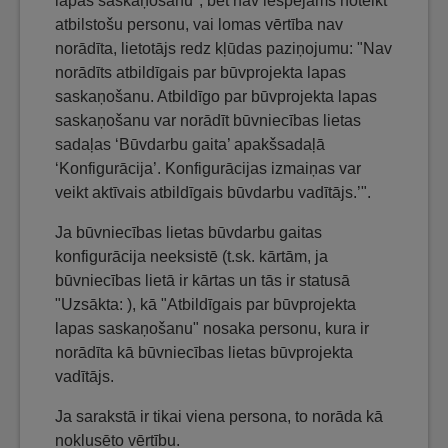
lapas saskaņošanu", bet nav iespējams noteikt
atbilstošu personu, vai lomas vērtība nav
norādīta, lietotājs redz kļūdas paziņojumu: "Nav
norādīts atbildīgais par būvprojekta lapas
saskaņošanu. Atbildīgo par būvprojekta lapas
saskaņošanu var norādīt būvniecības lietas
sadaļas ‘Būvdarbu gaita’ apakšsadaļā
‘Konfigurācija’. Konfigurācijas izmaiņas var
veikt aktīvais atbildīgais būvdarbu vadītājs.’".
Ja būvniecības lietas būvdarbu gaitas
konfigurācija neeksistē (t.sk. kārtām, ja
būvniecības lietā ir kārtas un tās ir statusā
"Uzsākta: ), kā "Atbildīgais par būvprojekta
lapas saskaņošanu" nosaka personu, kura ir
norādīta kā būvniecības lietas būvprojekta
vadītājs.
Ja sarakstā ir tikai viena persona, to norāda kā
noklusēto vērtību.