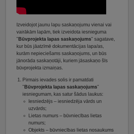
Izveidojot jaunu lapu saskaņojumu vienai vai
vairākām lapām, tiek izveidota iesnieguma
"
Būvprojekta lapas saskaņojums
" sagatave,
kur būs jāatzīmē dokumentācijas lapa/as,
kurām nepieciešams saskaņojums, un būs
jānorāda saskaņotāji, kuriem jāsaskaņo šīs
būvprojekta izmaiņas.
Pirmais ievades solis ir pamatdati
"
Būvprojekta lapas saskaņojums
"
iesniegumam, kas satur šādus laukus:
Iesniedzējs – iesniedzēja vārds un
uzvārds;
Lietas numurs – būvniecības lietas
numurs;
Objekts – būvniecības lietas nosaukums