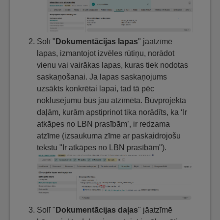
Solī "
Dokumentācijas lapas
" jāatzīmē
lapas, izmantojot izvēles rūtiņu, norādot
vienu vai vairākas lapas, kuras tiek nodotas
saskaņošanai. Ja lapas saskaņojums
uzsākts konkrētai lapai, tad tā pēc
noklusējumu būs jau atzīmēta. Būvprojekta
daļām, kurām apstiprinot tika norādīts, ka ‘Ir
atkāpes no LBN prasībām’, ir redzama
atzīme (izsaukuma zīme ar paskaidrojošu
tekstu "Ir atkāpes no LBN prasībām").
Solī "
Dokumentācijas daļas
" jāatzīmē