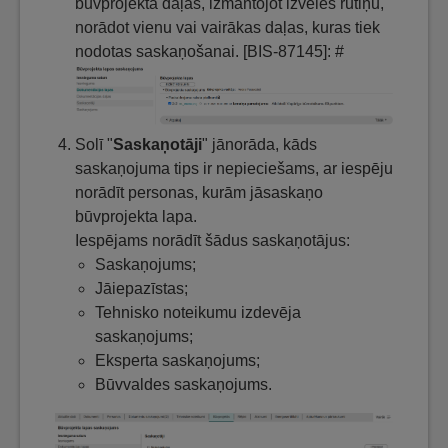
būvprojekta daļas, izmantojot izvēles rūtiņu,
norādot vienu vai vairākas daļas, kuras tiek
nodotas saskaņošanai. [BIS-87145]: #
Solī "
Saskaņotāji
" jānorāda, kāds
saskaņojuma tips ir nepieciešams, ar iespēju
norādīt personas, kurām jāsaskaņo
būvprojekta lapa.
Iespējams norādīt šādus saskaņotājus:
Saskaņojums;
Jāiepazīstas;
Tehnisko noteikumu izdevēja
saskaņojums;
Eksperta saskaņojums;
Būvvaldes saskaņojums.