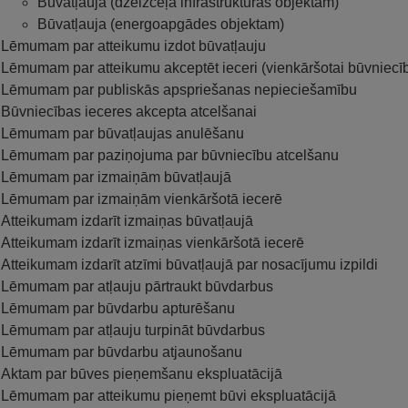
Būvatļauja (dzelzceļa infrastruktūras objektam)
Būvatļauja (energoapgādes objektam)
Lēmumam par atteikumu izdot būvatļauju
Lēmumam par atteikumu akceptēt ieceri (vienkāršotai būvniecīb
Lēmumam par publiskās apspriešanas nepieciešamību
Būvniecības ieceres akcepta atcelšanai
Lēmumam par būvatļaujas anulēšanu
Lēmumam par paziņojuma par būvniecību atcelšanu
Lēmumam par izmaiņām būvatļaujā
Lēmumam par izmaiņām vienkāršotā iecerē
Atteikumam izdarīt izmaiņas būvatļaujā
Atteikumam izdarīt izmaiņas vienkāršotā iecerē
Atteikumam izdarīt atzīmi būvatļaujā par nosacījumu izpildi
Lēmumam par atļauju pārtraukt būvdarbus
Lēmumam par būvdarbu apturēšanu
Lēmumam par atļauju turpināt būvdarbus
Lēmumam par būvdarbu atjaunošanu
Aktam par būves pieņemšanu ekspluatācijā
Lēmumam par atteikumu pieņemt būvi ekspluatācijā