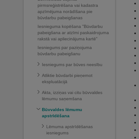
pirmsreģistrēšana vai kadastra
apzīmējuma norādīšana pie
būvdarbu pabeigšanas
Iesnieguma kopēšana "Būvdarbu
pabeigšana ar atzīmi paskaidrojuma
rakstā vai apliecinājuma kartē"
Iesniegums par paziņojuma
būvdarbu pabeigšanu
Iesniegums par būves neesību
Atliktie būvdarbi pieņemot
ekspluatācijā
Akta, izziņas vai citu būvvaldes
lēmumu saņemšana
Būvvaldes lēmumu
apstrīdēšana
Lēmuma apstrīdēšanas
iesniegums