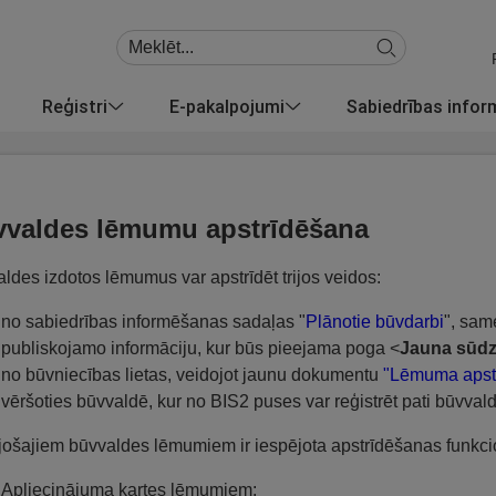
Reģistri
E-pakalpojumi
Sabiedrības info
valdes lēmumu apstrīdēšana
ldes izdotos lēmumus var apstrīdēt trijos veidos:
no sabiedrības informēšanas sadaļas "
Plānotie būvdarbi
", sam
publiskojamo informāciju, kur būs pieejama poga <
Jauna sūdz
no būvniecības lietas, veidojot jaunu dokumentu
"Lēmuma apst
vēršoties būvvaldē, kur no BIS2 puses var reģistrēt pati būvval
ošajiem būvvaldes lēmumiem ir iespējota apstrīdēšanas funkcio
Apliecinājuma kartes lēmumiem: