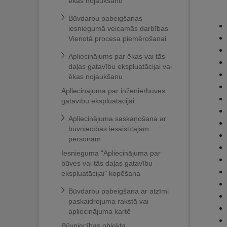
ēkas nojaukšanu
Būvdarbu pabeigšanas
iesniegumā veicamās darbības
Vienotā procesa piemērošanai
Apliecinājums par ēkas vai tās
daļas gatavību ekspluatācijai vai
ēkas nojaukšanu
Apliecinājuma par inženierbūves
gatavību ekspluatācijai
Apliecinājuma saskaņošana ar
būvniecības iesaistītajām
personām
Iesnieguma "Apliecinājuma par
būves vai tās daļas gatavību
ekspluatācijai" kopēšana
Būvdarbu pabeigšana ar atzīmi
paskaidrojuma rakstā vai
apliecinājuma kartē
Būvniecības objekta