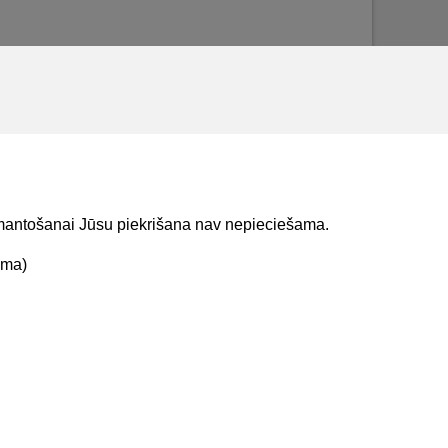
izmantošanai Jūsu piekrišana nav nepieciešama.
ama)
t mums
Lejupielādejiet
lietojumprogrammu