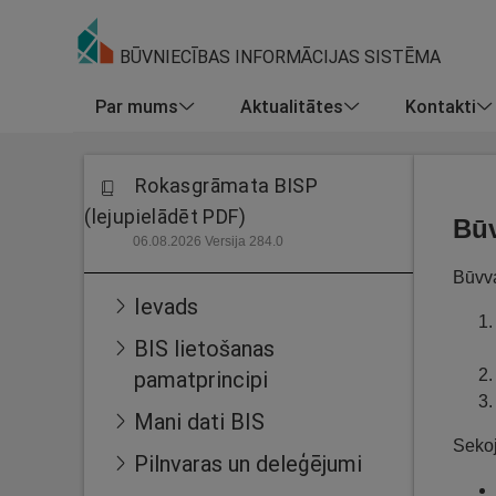
BŪVNIECĪBAS INFORMĀCIJAS SISTĒMA
Par mums
Aktualitātes
Kontakti
Rokasgrāmata BISP
(lejupielādēt PDF)
Būv
06.08.2026 Versija 284.0
Būvva
Ievads
BIS lietošanas
pamatprincipi
Mani dati BIS
Sekoj
Pilnvaras un deleģējumi