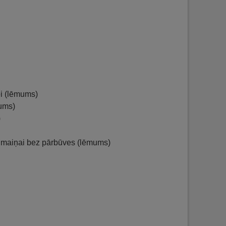
ei (lēmums)
mums)
)
a maiņai bez pārbūves (lēmums)