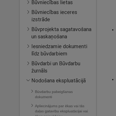
Būvniecības lietas
Būvniecības ieceres
izstrāde
Būvprojekta sagatavošana
un saskaņošana
Iesniedzamie dokumenti
līdz būvdarbiem
Būvdarbi un Būvdarbu
žurnāls
Nodošana ekspluatācijā
Būvdarbu pabeigšanas
dokumenti
Apliecinājums par ēkas vai tās
daļas gatavību ekspluatācijai vai