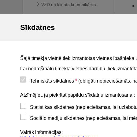
VZD un klienta komunikācija
Ekspluatācijas lietas
Sīkdatnes
Māju lietas
BIS reģistri
BIS mobile lietotne
Šajā tīmekļa vietnē tiek izmantotas vietnes īpašnieka 
For non-residents
Lai nodrošinātu tīmekļa vietnes darbību, tiek izmanto
Tehniskās sīkdatnes
*
(obligāti nepieciešamās, nav
Noderīgi
Atzīmējiet, ja piekrītat papildu sīkdatņu izmantošanai:
Statistikas sīkdatnes (nepieciešamas, lai uzlabo
Privātuma politika
Sociālo mediju sīkdatnes (nepieciešamas, lai mēs 
BIS lietošanas noteikumi
Lapas karte
Vairāk informācijas: