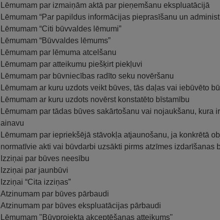
Lēmumam par izmaiņām aktā par pieņemšanu ekspluatācijā
Lēmumam “Par papildus informācijas pieprasīšanu un administ
Lēmumam “Citi būvvaldes lēmumi”
Lēmumam “Būvvaldes lēmums”
Lēmumam par lēmuma atcelšanu
Lēmumam par atteikumu piešķirt piekļuvi
Lēmumam par būvniecības radīto seku novēršanu
Lēmumam ar kuru uzdots veikt būves, tās daļas vai iebūvēto bū
Lēmumam ar kuru uzdots novērst konstatēto bīstamību
Lēmumam par tādas būves sakārtošanu vai nojaukšanu, kura ir pi
ainavu
Lēmumam par iepriekšējā stāvokļa atjaunošanu, ja konkrētā objek
normatīvie akti vai būvdarbi uzsākti pirms atzīmes izdarīšanas 
Izziņai par būves neesību
Izziņai par jaunbūvi
Izziņai “Cita izziņas”
Atzinumam par būves pārbaudi
Atzinumam par būves ekspluatācijas pārbaudi
Lēmumam "Būvprojekta akceptēšanas atteikums"