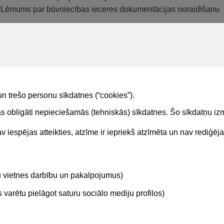
Lēmums par būvniecības ieceres dokumentācijas noraidīšanu
un trešo personu sīkdatnes (“cookies”).
tas obligāti nepieciešamās (tehniskās) sīkdatnes. Šo sīkdatņu 
 iespējas atteikties, atzīme ir iepriekš atzīmēta un nav rediģēj
Kontakti
Sekojie
tu vietnes darbību un pakalpojumus)
BIS atbalsta dienesta tālrunis:
+371 62004010
varētu pielāgot saturu sociālo mediju profilos)