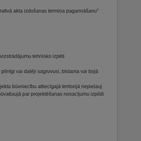
ratīvā akta izdošanas termiņa pagarināšanu”
vizstrādājumu tehnisko izpēti
lnīgi vai daļēji sagruvusi, bīstama vai bojā
ta būvniecību attiecīgajā teritorijā nepieļauj
būvatļaujā par projektēšanas nosacījumu izpildi