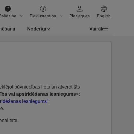
Palīdzība
Piekļūstamība
Pieslēgties
English
rmēšana
Noderīgi
Vairāk
eklējot būvniecības lietu un atverot tās
ība vai apstrīdēšanas iesniegums
>;
rīdēšanas iesniegums"
;
de.
nalitāte: