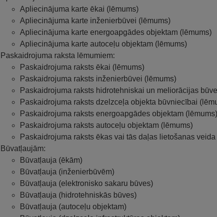
Apliecinājuma karte ēkai (lēmums)
Apliecinājuma karte inženierbūvei (lēmums)
Apliecinājuma karte energoapgādes objektam (lēmums)
Apliecinājuma karte autoceļu objektam (lēmums)
Paskaidrojuma raksta lēmumiem:
Paskaidrojuma raksts ēkai (lēmums)
Paskaidrojuma raksts inženierbūvei (lēmums)
Paskaidrojuma raksts hidrotehniskai un meliorācijas būv
Paskaidrojuma raksts dzelzceļa objekta būvniecībai (lē
Paskaidrojuma raksts energoapgādes objektam (lēmums
Paskaidrojuma raksts autoceļu objektam (lēmums)
Paskaidrojuma raksts ēkas vai tās daļas lietošanas veid
Būvatļaujām:
Būvatļauja (ēkām)
Būvatļauja (inženierbūvēm)
Būvatļauja (elektronisko sakaru būves)
Būvatļauja (hidrotehniskās būves)
Būvatļauja (autoceļu objektam)