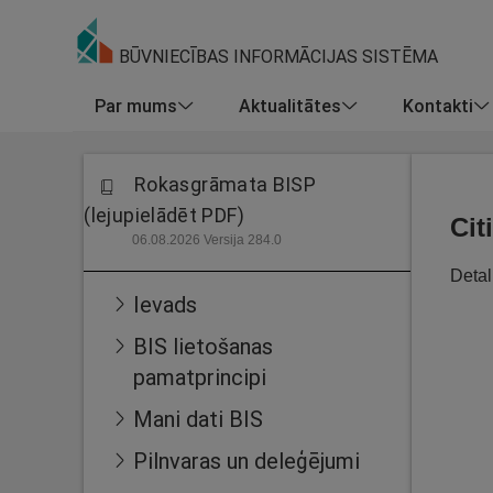
BŪVNIECĪBAS INFORMĀCIJAS SISTĒMA
Par mums
Aktualitātes
Kontakti
Rokasgrāmata BISP
(lejupielādēt PDF)
Cit
06.08.2026 Versija 284.0
Detal
Ievads
BIS lietošanas
pamatprincipi
Mani dati BIS
Pilnvaras un deleģējumi