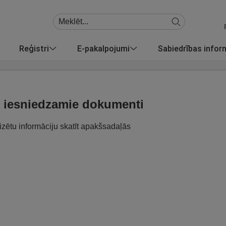
Reģistri
E-pakalpojumi
Sabiedrības info
i iesniedzamie dokumenti
izētu informāciju skatīt apakšsadaļās