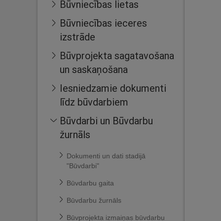
Būvniecības lietas
Būvniecības ieceres
izstrāde
Būvprojekta sagatavošana
un saskaņošana
Iesniedzamie dokumenti
līdz būvdarbiem
Būvdarbi un Būvdarbu
žurnāls
Dokumenti un dati stadijā
"Būvdarbi"
Būvdarbu gaita
Būvdarbu žurnāls
Būvprojekta izmaiņas būvdarbu