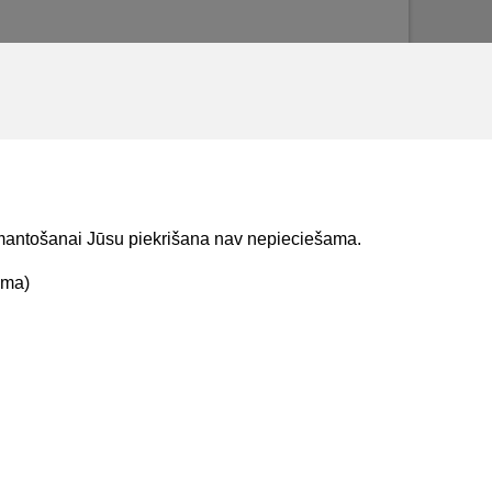
izmantošanai Jūsu piekrišana nav nepieciešama.
ama)
t mums
Lejupielādejiet
lietojumprogrammu