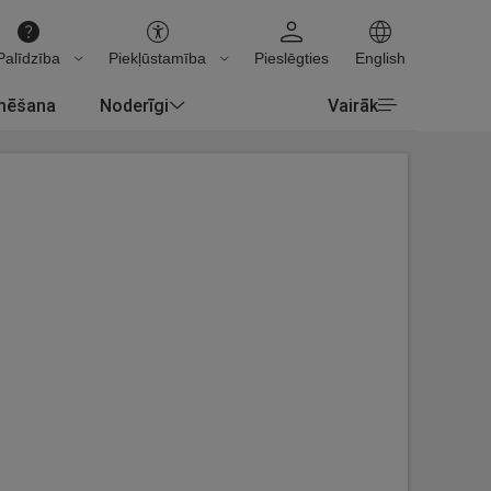
Palīdzība
Piekļūstamība
Pieslēgties
English
rmēšana
Noderīgi
Vairāk