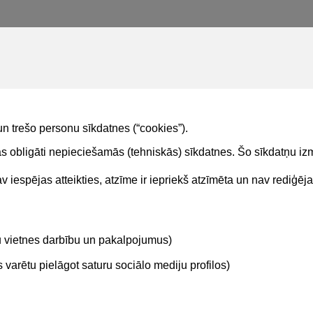
un trešo personu sīkdatnes (“cookies”).
tas obligāti nepieciešamās (tehniskās) sīkdatnes. Šo sīkdatņu 
 iespējas atteikties, atzīme ir iepriekš atzīmēta un nav rediģēj
Kontakti
Sekojie
tu vietnes darbību un pakalpojumus)
BIS atbalsta dienesta tālrunis:
+371 62004010
varētu pielāgot saturu sociālo mediju profilos)