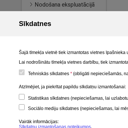
Nodošana ekspluatācijā
Ekspluatācijas lietas
Sīkdatnes
Māju lietas
BIS reģistri
BIS mobile lietotne
Šajā tīmekļa vietnē tiek izmantotas vietnes īpašnieka 
For non-residents
Lai nodrošinātu tīmekļa vietnes darbību, tiek izmanto
Tehniskās sīkdatnes
*
(obligāti nepieciešamās, nav
Noderīgi
Atzīmējiet, ja piekrītat papildu sīkdatņu izmantošanai:
Statistikas sīkdatnes (nepieciešamas, lai uzlabo
Privātuma politika
Sociālo mediju sīkdatnes (nepieciešamas, lai mēs 
BIS lietošanas noteikumi
Lapas karte
Vairāk informācijas:
Sīkdatņu izmantošanas noteikumos
.