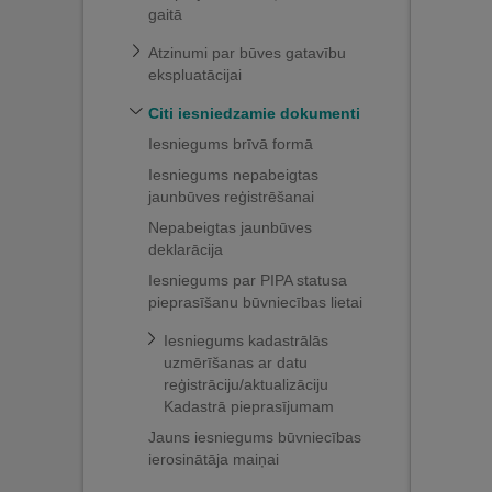
gaitā
Atzinumi par būves gatavību
ekspluatācijai
Citi iesniedzamie dokumenti
Iesniegums brīvā formā
Iesniegums nepabeigtas
jaunbūves reģistrēšanai
Nepabeigtas jaunbūves
deklarācija
Iesniegums par PIPA statusa
pieprasīšanu būvniecības lietai
Iesniegums kadastrālās
uzmērīšanas ar datu
reģistrāciju/aktualizāciju
Kadastrā pieprasījumam
Jauns iesniegums būvniecības
ierosinātāja maiņai