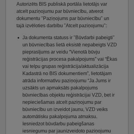
Autorizēts BIS publiskā portāla lietotājs var
atcelt paziņojumu par būvniecību, atverot
dokumentu "Paziņojums par būvniecību" un
tajā izvēloties darbību "Atcelt paziņojumu":
Ja dokumenta statuss ir "Būvdarbi pabeigti"
un būvniecības lietā eksistē nepabeigts VZD
pieprasījums ar veidu “Vienotā būvju
reģistrācijas procesa pakalpojums” vai “Ēkas
vai telpu grupas reģistrācija/aktualizācija
Kadastrā no BIS dokumentiem”, lietotājam
atrāda informatīvu paziņojumu “Ja Jums ir
uzsākts un apmaksāts pakalpojums
būvniecības objektu reģistrācijai VZD, bet ir
nepieciešamas atcelt paziņojumu par
būvniecību un izveidot jaunu, VZD veiks
automātisku pakalpojuma atmaksu.
Iesniedzot būvdarbu pabeigšanas
iesniegumu par jaunizveidoto paziņojumu