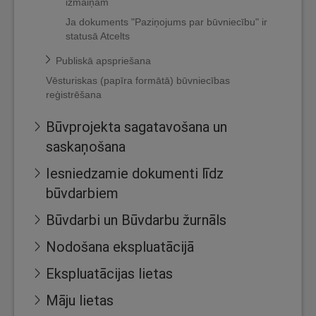
izmaiņām
Ja dokuments "Paziņojums par būvniecību" ir
statusā Atcelts
Publiskā apspriešana
Vēsturiskas (papīra formātā) būvniecības
reģistrēšana
Būvprojekta sagatavošana un
saskaņošana
Iesniedzamie dokumenti līdz
būvdarbiem
Būvdarbi un Būvdarbu žurnāls
Nodošana ekspluatācijā
Ekspluatācijas lietas
Māju lietas