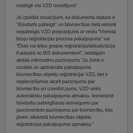
noslēgti visi VZD norādījumi”.
Ja izpildās nosacījumi, ka dokumenta statuss ir
"Būvdarbi pabeigti" un būvniecības lietā eksistē
nepabeigts VZD pieprasījums ar veidu “Vienotā
būvju reģistrācijas procesa pakalpojums” vai
“Ēkas vai telpu grupas reģistrācija/aktualizācija
Kadastrā no BIS dokumentiem”, lietotājam
atrāda informatīvu paziņojumu “Ja Jums ir
uzsākts un apmaksāts pakalpojums
būvniecības objektu reģistrācijai VZD, bet ir
nepieciešamas atcelt paziņojumu par
būvniecību un izveidot jaunu, VZD veiks
automātisku pakalpojuma atmaksu. Iesniedzot
būvdarbu pabeigšanas iesniegumu par
jaunizveidoto paziņojumu par būvniecību, būs
jāveic atkārtotā būvniecības objektu
reģistrācijas pakalpojuma apmaksa.”