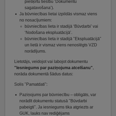
piešķirtu tiesību ’Dokumentu
sagatavošana’).
Ja būvniecības lietai izpildās vismaz viens
no nosacījumiem:
būvniecības lieta ir stadijā ‘Būvdarbi’ vai
‘Nodošana ekspluatācijā’.
būvniecības lieta ir stadijā "Ekspluatācijā"
un lietā ir vismaz viens nenoslēgts VZD
norādījums.
Lietotājs, veidojot vai labojot dokumentu
"Iesniegums par paziņojuma atcelšanu"
,
norāda dokumentā šādus datus:
Solis "Pamatdati":
Paziņojums par būvniecību – obligāts, var
norādīt dokumentu statusā "Būvdarbi
pabeigti". Ja iesniegums tika atgriezts ar
GUK, lauks nav rediģējams