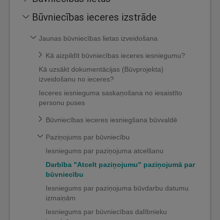
Būvniecības ieceres izstrāde
Jaunas būvniecības lietas izveidošana
Kā aizpildīt būvniecības ieceres iesniegumu?
Kā uzsākt dokumentācijas (Būvprojekta)
izveidošanu no ieceres?
Ieceres iesnieguma saskaņošana no iesaistīto
personu puses
Būvniecības ieceres iesniegšana būvvaldē
Paziņojums par būvniecību
Iesniegums par paziņojuma atcelšanu
Darbība "Atcelt paziņojumu" paziņojumā par
būvniecību
Iesniegums par paziņojuma būvdarbu datumu
izmaiņām
Iesniegums par būvniecības dalībnieku