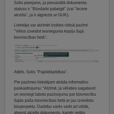
Solis pieejams, ja piesaistītā dokumenta
statuss ir "Būvdarbi pabeigti" (vai "Iecere
atcelta", ja ir atgriezts ar GUK).
Lietotājs var atzīmēt izvēles rūtiņā pazīmi
"Vēlos izveidot iesnieguma kopiju šajā
būvniecības lietā":
Attēls. Solis "Papilddarbības".
Pie pazīmes lietotājam atrāda informatīvu
paskaidrojumu: “Atzīmē, ja vēlaties sagatavot
un iesniegt labotu paziņojumu par būvniecību
šajās paša būvniecības lietā ar jau izveidotu
būvprojektu. Darbību varēs veikt arī vēlāk,
atverot atcelto dokumentu, kamēr netiks