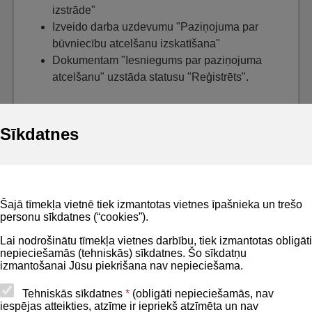
izstrāde"
Izveido darba uzdevumu "Paziņojuma par
būvniecību atcelšanu izskatīšana"
Dokumentam "Iesniegums par paziņojuma
atcelšanu" uzstāda statusu "Reģistrēts".
Sīkdatnes
Noderīgi
Šajā tīmekļa vietnē tiek izmantotas vietnes īpašnieka un trešo
Privātuma politika
personu sīkdatnes (“cookies”).
BIS lietošanas noteikumi
Lai nodrošinātu tīmekļa vietnes darbību, tiek izmantotas obligāti
nepieciešamās (tehniskās) sīkdatnes. Šo sīkdatņu
Lapas karte
izmantošanai Jūsu piekrišana nav nepieciešama.
Piekļūstamības paziņojums
Tehniskās sīkdatnes
*
(obligāti nepieciešamās, nav
iespējas atteikties, atzīme ir iepriekš atzīmēta un nav