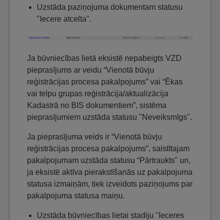
Uzstāda paziņojuma dokumentam statusu
"Iecere atcelta".
Ja būvniecības lietā eksistē nepabeigts VZD
pieprasījums ar veidu “Vienotā būvju
reģistrācijas procesa pakalpojums” vai “Ēkas
vai telpu grupas reģistrācija/aktualizācija
Kadastrā no BIS dokumentiem”, sistēma
pieprasījumiem uzstāda statusu "Neveiksmīgs".
Ja pieprasījuma veids ir “Vienotā būvju
reģistrācijas procesa pakalpojums”, saistītajam
pakalpojumam uzstāda statusu “Pārtraukts" un,
ja eksistē aktīva pierakstīšanās uz pakalpojuma
statusa izmaiņām, tiek izveidots paziņojums par
pakalpojuma statusa maiņu.
Uzstāda būvniecības lietai stadiju "Ieceres