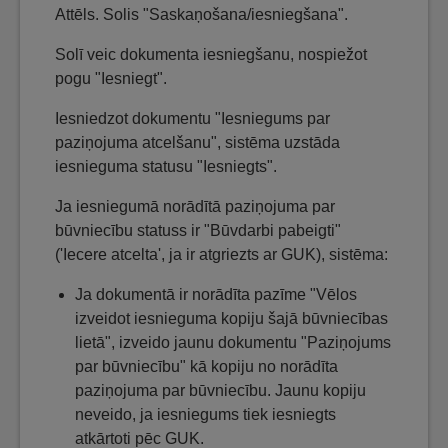
Attēls. Solis "Saskaņošana/iesniegšana".
Solī veic dokumenta iesniegšanu, nospiežot
pogu "Iesniegt".
Iesniedzot dokumentu "Iesniegums par
paziņojuma atcelšanu", sistēma uzstāda
iesnieguma statusu "Iesniegts".
Ja iesniegumā norādītā paziņojuma par
būvniecību statuss ir "Būvdarbi pabeigti"
('Iecere atcelta', ja ir atgriezts ar GUK), sistēma:
Ja dokumentā ir norādīta pazīme "Vēlos
izveidot iesnieguma kopiju šajā būvniecības
lietā", izveido jaunu dokumentu "Paziņojums
par būvniecību" kā kopiju no norādīta
paziņojuma par būvniecību. Jaunu kopiju
neveido, ja iesniegums tiek iesniegts
atkārtoti pēc GUK.