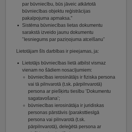
par būvniecību, būs jāveic atkārtotā
būvniecības objektu reģistrācijas
pakalpojuma apmaksa.”
Sistēma būvniecības lietas dokumentu
sarakstā izveido jaunu dokumentu
"Iesniegums par paziņojuma atcelšanu"
Lietotājam šīs darbības ir pieejamas, ja:
Lietotājs būvniecības lietā atbilst vismaz
vienam no šādiem nosacījumiem:
būvniecības ierosinātājs ir fiziska persona
vai tā pilnvarotā (t.sk. pārpilnvarotā)
persona ar piešķirtu tiesību ’Dokumentu
sagatavošana’;
būvniecības ierosinātāja ir juridiskas
personas pārstāvis (paraksttiesīgā
persona vai pilnvarotā (t.sk.
pārpilnvarotā), deleģētā persona ar