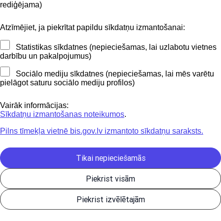
BIS mobile lietošanas noteikumi
rediģējama)
Atzīmējiet, ja piekrītat papildu sīkdatņu izmantošanai:
Kontakti
Statistikas sīkdatnes (nepieciešamas, lai uzlabotu vietnes
BIS atbalsta dienesta tālrunis:
darbību un pakalpojumus)
+371 62004010
Sociālo mediju sīkdatnes (nepieciešamas, lai mēs varētu
pielāgot saturu sociālo mediju profilos)
Sekojiet mums
Vairāk informācijas:
Sīkdatņu izmantošanas noteikumos
.
Pilns tīmekļa vietnē bis.gov.lv izmantoto sīkdatņu saraksts.
Lejupielādejiet
lietojumprogrammu
Tikai nepieciešamās
Piekrist visām
Būvniecības valsts kontroles birojs | Informācijas pārpublicēšanas
Piekrist izvēlētajām
gadījumā atsauce uz Būvniecības informācijas sistēmu obligāta. |
Build: 1bae2-C (20260806205642) (production)