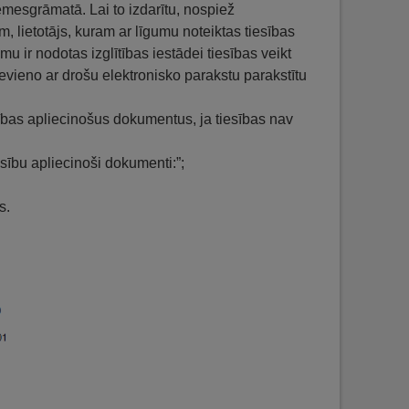
emesgrāmatā. Lai to izdarītu, nospiež
, lietotājs, kuram ar līgumu noteiktas tiesības
umu ir nodotas izglītības iestādei tiesības veikt
ievieno ar drošu elektronisko parakstu parakstītu
ības apliecinošus dokumentus, ja tiesības nav
esību apliecinoši dokumenti:”;
s.