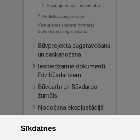
Paziņojums par būvniecību
Publiskā apspriešana
Vēsturiskas (papīra formātā)
būvniecības reģistrēšana
Būvprojekta sagatavošana
un saskaņošana
Iesniedzamie dokumenti
līdz būvdarbiem
Būvdarbi un Būvdarbu
žurnāls
Nodošana ekspluatācijā
Ekspluatācijas lietas
Sīkdatnes
Māju lietas