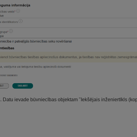
s. Datu ievade būvniecības objektam "Iekšējais inženiertīkls (ko