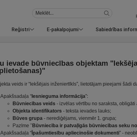
Reģistri
E-pakalpojumi
Sabiedrības info
u ievade būvniecības objektam "Iekšējai
plietošanas)"
jekta veids ir “Iekšējais inženiertīkls”, lietotājam pieejami šādi d
Apakšsadaļa “
Iesnieguma informācija
”:
Būvniecības veids
- izvēlas vērtību no saraksta, obligāti
Objekta identifikators
- teksta ievades lauks;
Būves grupa
- nerediģējams, vienmēr 1. grupa;
Pazīme "
Būvniecība ir patvaļīgās būvniecības seku n
Apakšsadaļa “
Īpašumtiesību apliecinošie dokumenti
” - neob