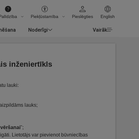
Palīdzība
Piekļūstamība
Pieslēgties
English
rmēšana
Noderīgi
Vairāk
s inženiertīkls
atu lauki:
 aizpildāms lauks;
ovēršanai
";
ligāti. Lietotājs var pievienot būvniecības