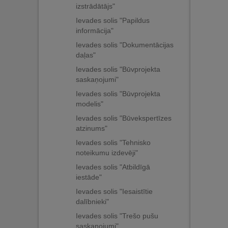
izstrādātājs"
Ievades solis "Papildus
informācija"
Ievades solis "Dokumentācijas
daļas"
Ievades solis "Būvprojekta
saskaņojumi"
Ievades solis "Būvprojekta
modelis"
Ievades solis "Būvekspertīzes
atzinums"
Ievades solis "Tehnisko
noteikumu izdevēji"
Ievades solis "Atbildīgā
iestāde"
Ievades solis "Iesaistītie
dalībnieki"
Ievades solis "Trešo pušu
saskaņojumi"