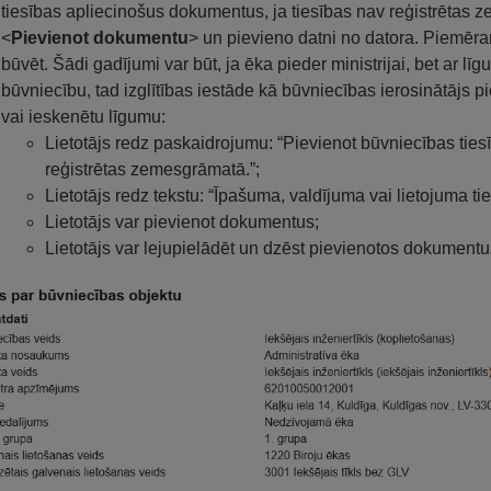
tiesības apliecinošus dokumentus, ja tiesības nav reģistrētas z
<
Pievienot dokumentu
> un pievieno datni no datora. Piemēram
būvēt. Šādi gadījumi var būt, ja ēka pieder ministrijai, bet ar līg
būvniecību, tad izglītības iestāde kā būvniecības ierosinātājs p
vai ieskenētu līgumu:
Lietotājs redz paskaidrojumu: “Pievienot būvniecības ties
reģistrētas zemesgrāmatā.”;
Lietotājs redz tekstu: “Īpašuma, valdījuma vai lietojuma ti
Lietotājs var pievienot dokumentus;
Lietotājs var lejupielādēt un dzēst pievienotos dokumentu