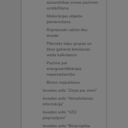
aizsardzības zonas pazīmes
uzstādīšana
Meliorācijas objekta
pievienošana
Rūpnieciski ražoto ēku
ievade
Plānotās telpu grupas un
ēkas galvenā lietošanas
veida kalkulators
Pazīme par
energosertifikācijas
nepieciešamību
Būves nojaukšana
Ievades solis "Ziņas par zemi"
Ievades solis "Atmežošanas
informācija"
Ievades solis "VZD
pieprasījumi"
Ievades solis "Būvprojekta