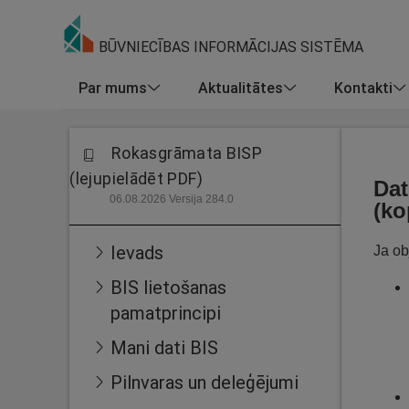
BŪVNIECĪBAS INFORMĀCIJAS SISTĒMA
Par mums
Aktualitātes
Kontakti
Rokasgrāmata BISP
(lejupielādēt PDF)
Dat
06.08.2026 Versija 284.0
(ko
Ievads
Ja ob
BIS lietošanas
pamatprincipi
Mani dati BIS
Pilnvaras un deleģējumi