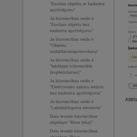
"Esošais objekts ar kadastra
apzīmējumu"
Ja būvniecības veids ir
"Esošais objekts bez
kadastra apzīmējumu"
Ja būvniecības veids ir
"Objektu
sadalīšana/apvienošana"
Ja būvniecības veids ir
"Iekšējais inženiertīkls
(koplietošanas)"
Ja būvniecības veids ir
"Elektronisko sakaru iekārta
bez kadastra apzīmējuma"
Attēl
Ja būvniecības veids ir
"Labiekārtojuma elements"
Datu ievade būvniecības
objektam "Būve (ēka)"
Datu ievade būvniecības