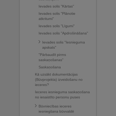
Ievades solis "Kārtas"
Ievades solis "Plānotie
atkritumi"
Ievades solis "Līgumi"
Ievades solis "Apdrošināšana"
Ievades solis "Iesnieguma
apskats"
"Pārbaudīt pirms
saskaņošanas"
Saskaņošana
Kā uzsākt dokumentācijas
(Būvprojekta) izveidošanu no
ieceres?
Ieceres iesnieguma saskaņošana
no iesaistīto personu puses
Būvniecības ieceres
iesniegšana būvvaldē