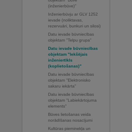
objektam "Būve
(inženierbūve)"
Inženierbūvju ar GLV 1252
ievade (noliktavas,
rezervuāri, bunkuri un silosi)
Datu ievade būvniecības
objektam "Telpu grupa"
Datu ievade būvniecības
objektam "Iekšējais
inženiertīkls
(koplietošanas)"
Datu ievade būvniecības
objektam "Elektronisko
sakaru iekārta"
Datu ievade būvniecības
objektam "Labiekārtojuma
elements"
Būves lietošanas veida
norādīšanas nosacījumi
Kultūras pieminekļa un