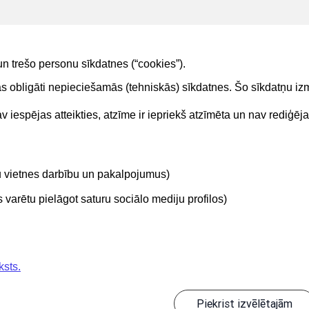
un trešo personu sīkdatnes (“cookies”).
tas obligāti nepieciešamās (tehniskās) sīkdatnes. Šo sīkdatņu 
 iespējas atteikties, atzīme ir iepriekš atzīmēta un nav rediģēj
Kontakti
Sekojie
tu vietnes darbību un pakalpojumus)
BIS atbalsta dienesta tālrunis:
+371 62004010
varētu pielāgot saturu sociālo mediju profilos)
ksts.
Piekrist izvēlētajām