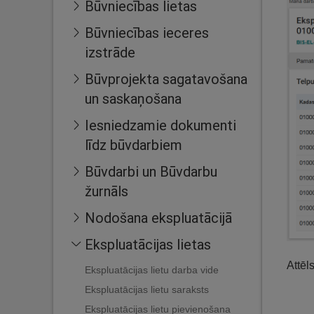
Būvniecības lietas
Būvniecības ieceres
izstrāde
Būvprojekta sagatavošana
un saskaņošana
Iesniedzamie dokumenti
līdz būvdarbiem
Būvdarbi un Būvdarbu
žurnāls
Nodošana ekspluatācijā
Ekspluatācijas lietas
Attēl
Ekspluatācijas lietu darba vide
Ekspluatācijas lietu saraksts
Ekspluatācijas lietu pievienošana