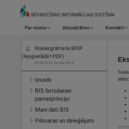
BŪVNIECĪBAS INFORMĀCIJAS SISTĒMA
Par mums
Aktualitātes
Kontakti
Rokasgrāmata BISP
(lejupielādēt PDF)
Eks
06.08.2026 Versija 284.0
Sadaļ
Ievads
attie
BIS lietošanas
pamatprincipi
Mani dati BIS
Pilnvaras un deleģējumi