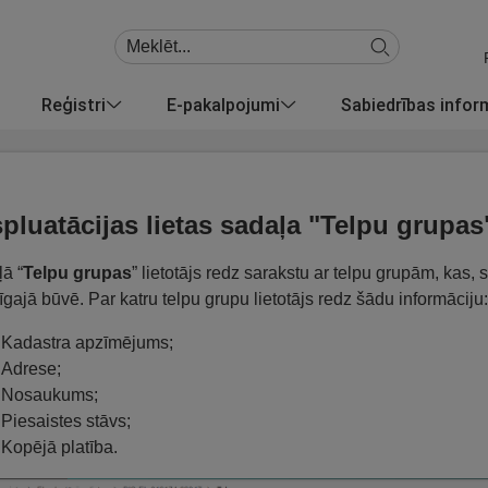
Reģistri
E-pakalpojumi
Sabiedrības info
pluatācijas lietas sadaļa "Telpu grupas
ā “
Telpu grupas
” lietotājs redz sarakstu ar telpu grupām, kas
cīgajā būvē. Par katru telpu grupu lietotājs redz šādu informāciju:
Kadastra apzīmējums;
Adrese;
Nosaukums;
Piesaistes stāvs;
Kopējā platība.