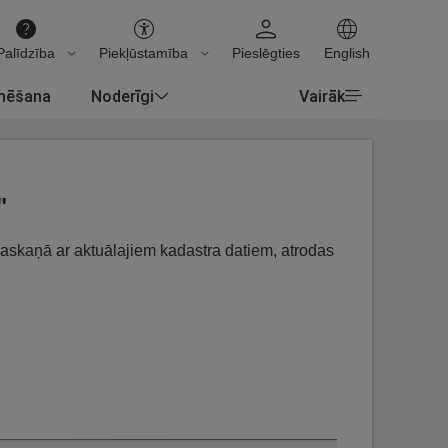
Palīdzība
Piekļūstamība
Pieslēgties
English
rmēšana
Noderīgi
Vairāk
"
, saskaņā ar aktuālajiem kadastra datiem, atrodas