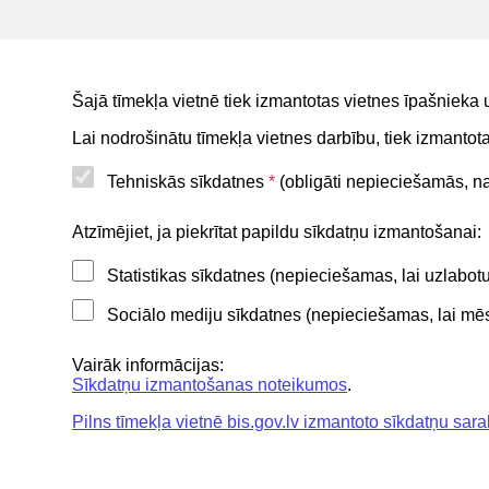
Māju lietas
BIS reģistri
BIS mobile lietotne
Šajā tīmekļa vietnē tiek izmantotas vietnes īpašnieka 
For non-residents
Lai nodrošinātu tīmekļa vietnes darbību, tiek izmanto
Tehniskās sīkdatnes
*
(obligāti nepieciešamās, nav
Noderīgi
Atzīmējiet, ja piekrītat papildu sīkdatņu izmantošanai:
Statistikas sīkdatnes (nepieciešamas, lai uzlabo
Privātuma politika
Sociālo mediju sīkdatnes (nepieciešamas, lai mēs 
BIS lietošanas noteikumi
Lapas karte
Vairāk informācijas:
Sīkdatņu izmantošanas noteikumos
.
Piekļūstamības paziņojums
Pilns tīmekļa vietnē bis.gov.lv izmantoto sīkdatņu sara
BIS mobile lietošanas noteikumi