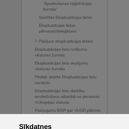
"Apsekošanas reģistrācijas
žurnāls"
Saistītās Ekspluatācijas lietas
Ekspluatācijas lietas
pilnvaras/deleģējumi
Piekļuve ekspluatācijas lietām
Ekspluatācijas lietu notikumu
vēstures žurnāls
Ekspluatācijas lietu skatījumu
vēstures žurnāls
Pēdējo skatīto Ekspluatācijas lietu
saraksts
Ekspluatācijas lietu darbību
ierobežošana atkarībā no personas
rīcībspējas statusa
Paziņojums BISP par VUGD plānoto
ugunsdrošības pārbaudi
Sīkdatnes