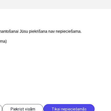
izmantošanai Jūsu piekrišana nav nepieciešama.
ama)
t mums
Lejupielādejiet
lietojumprogrammu
Piekrist visām
Tikai nepieciešamās