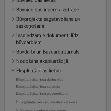
Būvniecības lietas
Būvniecības ieceres izstrāde
Būvprojekta sagatavošana un
saskaņošana
Iesniedzamie dokumenti līdz
būvdarbiem
Būvdarbi un Būvdarbu žurnāls
Nodošana ekspluatācijā
Ekspluatācijas lietas
Ekspluatācijas lietu darba vide
Ekspluatācijas lietu saraksts
Ekspluatācijas lietu pievienošana
Ekspluatācijas lietu detalizētais skats
Piekļuve ekspluatācijas lietām