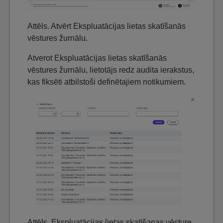
Attēls. Atvērt Ekspluatācijas lietas skatīšanās
vēstures žurnālu.
Atverot Ekspluatācijas lietas skatīšanās
vēstures žurnālu, lietotājs redz audita ierakstus,
kas fiksēti atbilstoši definētajiem notikumiem.
Attēls. Ekspluatācijas lietas skatīšanas vēsture.