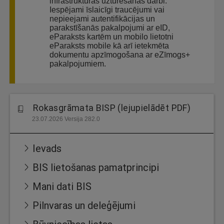
infrastruktūras uzturēšanas darbi.
Iespējami īslaicīgi traucējumi vai
nepieejami autentifikācijas un
parakstīšanās pakalpojumi ar eID,
eParaksts kartēm un mobilo lietotni
eParaksts mobile kā arī ietekmēta
dokumentu apzīmogošana ar eZīmogs+
pakalpojumiem.
Rokasgrāmata BISP (lejupielādēt PDF)
23.07.2026 Versija 282.0
Ievads
BIS lietošanas pamatprincipi
Mani dati BIS
Pilnvaras un deleģējumi