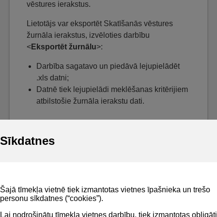
vēstures ierakstus.
Lietotājs var eksportēt Skatīšanās vēstures
žurnāla ierakstus, izvēloties darbību
<
Eksportēt žurnālu
>:
Darbība sagatavo un piedāvā lejupielādēt
.xls datni;
Datnē tiek lejupielādi meklēšanas kritērijiem
atbilstošie žurnāla ierakstu dati.
Sīkdatnes
Noderīgi
Šajā tīmekļa vietnē tiek izmantotas vietnes īpašnieka un trešo
Privātuma politika
personu sīkdatnes (“cookies”).
BIS lietošanas noteikumi
Lai nodrošinātu tīmekļa vietnes darbību, tiek izmantotas obligāti