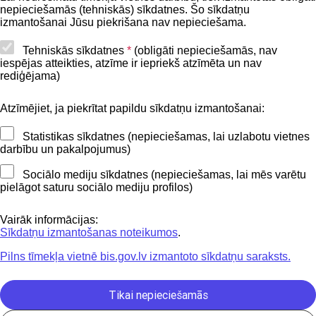
nepieciešamās (tehniskās) sīkdatnes. Šo sīkdatņu
Lapas karte
izmantošanai Jūsu piekrišana nav nepieciešama.
Piekļūstamības paziņojums
Tehniskās sīkdatnes
*
(obligāti nepieciešamās, nav
iespējas atteikties, atzīme ir iepriekš atzīmēta un nav
BIS mobile lietošanas noteikumi
rediģējama)
Atzīmējiet, ja piekrītat papildu sīkdatņu izmantošanai:
Kontakti
Statistikas sīkdatnes (nepieciešamas, lai uzlabotu vietnes
BIS atbalsta dienesta tālrunis:
darbību un pakalpojumus)
+371 62004010
Sociālo mediju sīkdatnes (nepieciešamas, lai mēs varētu
pielāgot saturu sociālo mediju profilos)
Sekojiet mums
Vairāk informācijas:
Sīkdatņu izmantošanas noteikumos
.
Pilns tīmekļa vietnē bis.gov.lv izmantoto sīkdatņu saraksts.
Lejupielādejiet
lietojumprogrammu
Tikai nepieciešamās