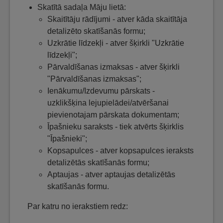
Skatītā sadaļa Māju lietā:
Skaitītāju rādījumi - atver kāda skaitītāja
detalizēto skatīšanās formu;
Uzkrātie līdzekļi - atver šķirkli "Uzkrātie
līdzekļi";
Pārvaldīšanas izmaksas - atver šķirkli
"Pārvaldīšanas izmaksas";
Ienākumu/Izdevumu pārskats -
uzklikšķina lejupielādei/atvēršanai
pievienotajam pārskata dokumentam;
Īpašnieku saraksts - tiek atvērts šķirklis
"Īpašnieki";
Kopsapulces - atver kopsapulces ieraksts
detalizētās skatīšanās formu;
Aptaujas - atver aptaujas detalizētās
skatīšanās formu.
Par katru no ierakstiem redz: