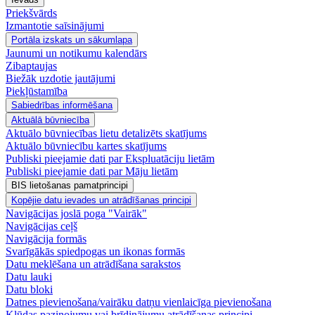
Priekšvārds
Izmantotie saīsinājumi
Portāla izskats un sākumlapa
Jaunumi un notikumu kalendārs
Zibaptaujas
Biežāk uzdotie jautājumi
Piekļūstamība
Sabiedrības informēšana
Aktuālā būvniecība
Aktuālo būvniecības lietu detalizēts skatījums
Aktuālo būvniecību kartes skatījums
Publiski pieejamie dati par Ekspluatāciju lietām
Publiski pieejamie dati par Māju lietām
BIS lietošanas pamatprincipi
Kopējie datu ievades un atrādīšanas principi
Navigācijas joslā poga "Vairāk"
Navigācijas ceļš
Navigācija formās
Svarīgākās spiedpogas un ikonas formās
Datu meklēšana un atrādīšana sarakstos
Datu lauki
Datu bloki
Datnes pievienošana/vairāku datņu vienlaicīga pievienošana
Kļūdas paziņojumu vai brīdinājumu atrādīšanas principi