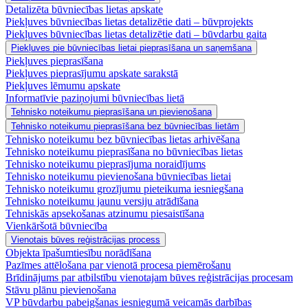
Detalizēta būvniecības lietas apskate
Piekļuves būvniecības lietas detalizētie dati – būvprojekts
Piekļuves būvniecības lietas detalizētie dati – būvdarbu gaita
Piekļuves pie būvniecības lietai pieprasīšana un saņemšana
Piekļuves pieprasīšana
Piekļuves pieprasījumu apskate sarakstā
Piekļuves lēmumu apskate
Informatīvie paziņojumi būvniecības lietā
Tehnisko noteikumu pieprasīšana un pievienošana
Tehnisko noteikumu pieprasīšana bez būvniecības lietām
Tehnisko noteikumu bez būvniecības lietas arhivēšana
Tehnisko noteikumu pieprasīšana no būvniecības lietas
Tehnisko noteikumu pieprasījuma noraidījums
Tehnisko noteikumu pievienošana būvniecības lietai
Tehnisko noteikumu grozījumu pieteikuma iesniegšana
Tehnisko noteikumu jaunu versiju atrādīšana
Tehniskās apsekošanas atzinumu piesaistīšana
Vienkāršotā būvniecība
Vienotais būves reģistrācijas process
Objekta īpašumtiesību norādīšana
Pazīmes attēlošana par vienotā procesa piemērošanu
Brīdinājums par atbilstību vienotajam būves reģistrācijas procesam
Stāvu plānu pievienošana
VP būvdarbu pabeigšanas iesniegumā veicamās darbības