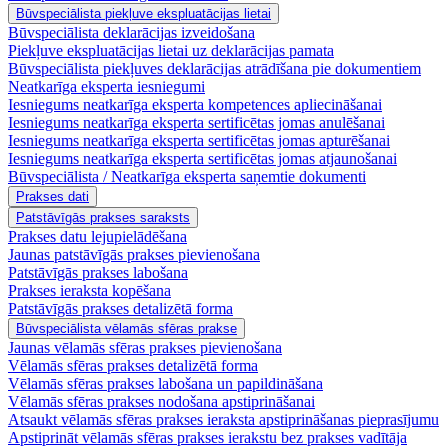
Būvspeciālista piekļuve ekspluatācijas lietai
Būvspeciālista deklarācijas izveidošana
Piekļuve ekspluatācijas lietai uz deklarācijas pamata
Būvspeciālista piekļuves deklarācijas atrādīšana pie dokumentiem
Neatkarīga eksperta iesniegumi
Iesniegums neatkarīga eksperta kompetences apliecināšanai
Iesniegums neatkarīga eksperta sertificētas jomas anulēšanai
Iesniegums neatkarīga eksperta sertificētas jomas apturēšanai
Iesniegums neatkarīga eksperta sertificētas jomas atjaunošanai
Būvspeciālista / Neatkarīga eksperta saņemtie dokumenti
Prakses dati
Patstāvīgās prakses saraksts
Prakses datu lejupielādēšana
Jaunas patstāvīgās prakses pievienošana
Patstāvīgās prakses labošana
Prakses ieraksta kopēšana
Patstāvīgās prakses detalizētā forma
Būvspeciālista vēlamās sfēras prakse
Jaunas vēlamās sfēras prakses pievienošana
Vēlamās sfēras prakses detalizētā forma
Vēlamās sfēras prakses labošana un papildināšana
Vēlamās sfēras prakses nodošana apstiprināšanai
Atsaukt vēlamās sfēras prakses ieraksta apstiprināšanas pieprasījumu
Apstiprināt vēlamās sfēras prakses ierakstu bez prakses vadītāja