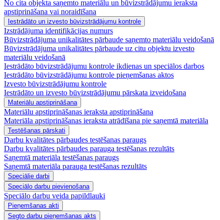
No cita objekta saņemto materiālu un būvizstrādājumu ieraksta
apstiprināšana vai noraidīšana
Iestrādāto un izvesto būvizstrādājumu kontrole
Izstrādājuma identifikācijas numurs
Būvizstrādājuma unikalitātes pārbaude saņemto materiālu veidošanā
Būvizstrādājuma unikalitātes pārbaude uz citu objektu izvesto
materiālu veidošanā
Iestrādāto būvizstrādājumu kontrole ikdienas un speciālos darbos
Iestrādāto būvizstrādājumu kontrole pieņemšanas aktos
Izvesto būvizstrādājumu kontrole
Iestrādāto un izvesto būvizstrādājumu pārskata izveidošana
Materiālu apstiprināšana
Materiālu apstiprināšanas ieraksta apstiprināšana
Materiāla apstiprināšanas ieraksta atrādīšana pie saņemtā materiāla
Testēšanas pārskati
Darbu kvalitātes pārbaudes testēšanas paraugs
Darbu kvalitātes pārbaudes parauga testēšanas rezultāts
Saņemtā materiāla testēšanas paraugs
Saņemtā materiāla parauga testēšanas rezultāts
Speciālie darbi
Speciālo darbu pievienošana
Speciālo darbu veida papildlauki
Pieņemšanas akti
Segto darbu pieņemšanas akts