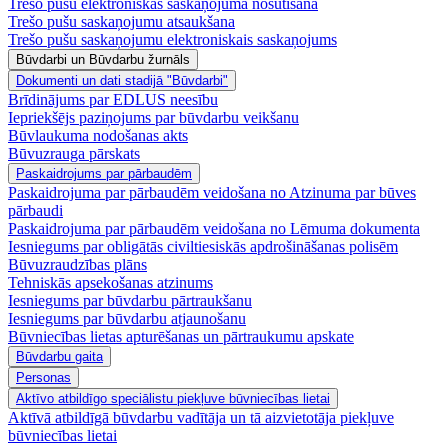
Trešo pušu elektroniskās saskaņojuma nosūtīšana
Trešo pušu saskaņojumu atsaukšana
Trešo pušu saskaņojumu elektroniskais saskaņojums
Būvdarbi un Būvdarbu žurnāls
Dokumenti un dati stadijā "Būvdarbi"
Brīdinājums par EDLUS neesību
Iepriekšējs paziņojums par būvdarbu veikšanu
Būvlaukuma nodošanas akts
Būvuzrauga pārskats
Paskaidrojums par pārbaudēm
Paskaidrojuma par pārbaudēm veidošana no Atzinuma par būves
pārbaudi
Paskaidrojuma par pārbaudēm veidošana no Lēmuma dokumenta
Iesniegums par obligātās civiltiesiskās apdrošināšanas polisēm
Būvuzraudzības plāns
Tehniskās apsekošanas atzinums
Iesniegums par būvdarbu pārtraukšanu
Iesniegums par būvdarbu atjaunošanu
Būvniecības lietas apturēšanas un pārtraukumu apskate
Būvdarbu gaita
Personas
Aktīvo atbildīgo speciālistu piekļuve būvniecības lietai
Aktīvā atbildīgā būvdarbu vadītāja un tā aizvietotāja piekļuve
būvniecības lietai