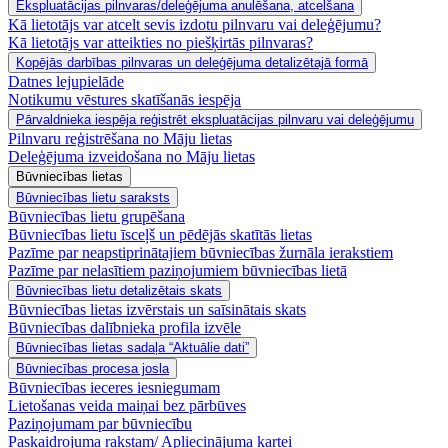
Ekspluatācijas pilnvaras/deleģējuma anulēšana, atcelšana
Kā lietotājs var atcelt sevis izdotu pilnvaru vai deleģējumu?
Kā lietotājs var atteikties no piešķirtās pilnvaras?
Kopējās darbības pilnvaras un deleģējuma detalizētajā formā
Datnes lejupielāde
Notikumu vēstures skatīšanās iespēja
Pārvaldnieka iespēja reģistrēt ekspluatācijas pilnvaru vai deleģējumu
Pilnvaru reģistrēšana no Māju lietas
Deleģējuma izveidošana no Māju lietas
Būvniecības lietas
Būvniecības lietu saraksts
Būvniecības lietu grupēšana
Būvniecības lietu īsceļš un pēdējās skatītās lietas
Pazīme par neapstiprinātajiem būvniecības žurnāla ierakstiem
Pazīme par nelasītiem paziņojumiem būvniecības lietā
Būvniecības lietu detalizētais skats
Būvniecības lietas izvērstais un saīsinātais skats
Būvniecības dalībnieka profila izvēle
Būvniecības lietas sadaļa “Aktuālie dati”
Būvniecības procesa josla
Būvniecības ieceres iesniegumam
Lietošanas veida maiņai bez pārbūves
Paziņojumam par būvniecību
Paskaidrojuma rakstam/ Apliecinājuma kartei