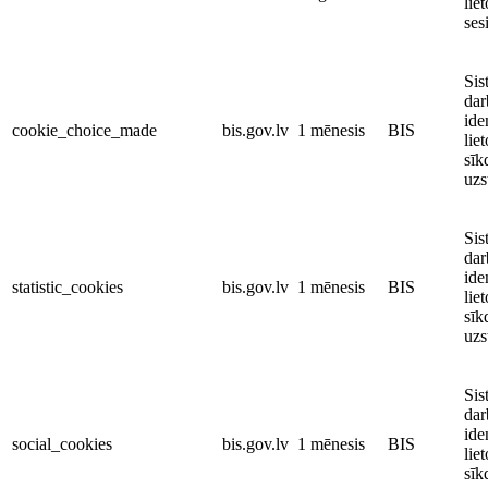
liet
ses
Sis
dar
ide
cookie_choice_made
bis.gov.lv
1 mēnesis
BIS
liet
sīk
uzs
Sis
dar
ide
statistic_cookies
bis.gov.lv
1 mēnesis
BIS
liet
sīk
uzs
Sis
dar
ide
social_cookies
bis.gov.lv
1 mēnesis
BIS
liet
sīk