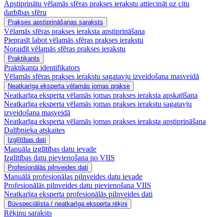
Apstiprinātu vēlamās sfēras prakses ierakstu attiecināt uz citu
darbības sfēru
Prakses apstiprināšanas saraksts
Vēlamās sfēras prakses ieraksta apstiprināšana
Pieprasīt labot vēlamās sfēras prakses ierakstu
Noraidīt vēlamās sfēras prakses ierakstu
Praktikants
Praktikanta identifikators
Vēlamās sfēras prakses ierakstu sagatavju izveidošana masveidā
Neatkarīga eksperta vēlamās jomas prakse
Neatkarīga eksperta vēlamās jomas prakses ieraksta apskatīšana
Neatkarīga eksperta vēlamās jomas prakses ierakstu sagatavju
izveidošana masveidā
Neatkarīga eksperta vēlamās jomas prakses ieraksta apstiprināšana
Dalībnieka atskaites
Izglītības dati
Manuāla izglītības datu ievade
Izglītības datu pievienošana no VIIS
Profesionālās pilnveides dati
Manuālā profesionālas pilnveides datu ievade
Profesionālās pilnveides datu pievienošana VIIS
Neatkarīga eksperta profesionālās pilnveides dati
Būvspeciālista / neatkarīga eksperta rēķini
Rēķinu saraksts