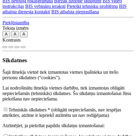
BIS lietotāja rokasgrāmata
Biežāk uzdotie jautājumi
BIS video
instrukcijas
BIS vebināru ieraksti
Pieteikt tehnisku problēmu
BIS
atbalsta dienesta kontakti
BIS atbalsta pieprasīšana
Piekļūstamība
Teksta izmērs
A
A
A
Kontrasts
Sīkdatnes
Šajā tīmekļa vietnē tiek izmantotas vietnes īpašnieka un trešo
personu sīkdatnes (“cookies”).
Lai nodrošinātu tīmekļa vietnes darbību, tiek izmantotas obligāti
nepieciešamās (tehniskās) sīkdatnes. Šo sīkdatņu izmantošanai Jūsu
piekrišana nav nepieciešama.
Tehniskās sīkdatnes
*
(obligāti nepieciešamās, nav iespējas
atteikties, atzīme ir iepriekš atzīmēta un nav rediģējama)
Atzīmējiet, ja piekrītat papildu sīkdatņu izmantošanai: