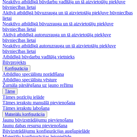
Neaktīvo atbildīgā būvdarbu vadītāja un tā aizvietotāju piekļuve
būvniecības lietai
Aktīvā atbildīgā būvuzrauga un tā aizvietotāja piekļuve būvniecības
lietai
Neaktīvo atbildīgā būvuzrauga un tā aizvietotāju piekļuve
būvniecības lietai
Aktīvā atbildīgā autoruzrauga un tā aizvietotāja piekļuve
būvniecības lietai
Neaktīvo atbildīgā autoruzrauga un tā aizvietotāju piekļuve
būvniecības lietai
Atbildīgā būvdarbu vadītāja vietnieks
Būvprojekts
Konfigurācija
Atbildīgo speciālistu norādīšana
Atbildīgo speciālistu vēsture
Žurnāla pārslēgšana uz jauno režīmu
Tāme
Tāmes pozīciju ielāde
Tāmes ierakstu manuālā pievienošana
Tāmes ierakstu labošana
Materiālu konfigurācija
Jaunu būvizstrādājumu pievienošana
Jaunu dabas resursu pievienošana
Būvizstrādājumu konfigurācijas augšupielāde
Materiālu konfigurācijas lejupielāde