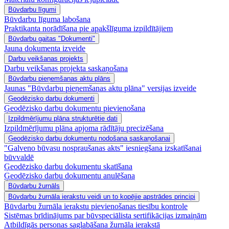
Būvdarbu līgumi
Būvdarbu līguma labošana
Praktikanta norādīšana pie apakšlīguma izpildītājiem
Būvdarbu gaitas "Dokumenti"
Jauna dokumenta izveide
Darbu veikšanas projekts
Darbu veikšanas projekta saskaņošana
Būvdarbu pieņemšanas aktu plāns
Jaunas "Būvdarbu pieņemšanas aktu plāna" versijas izveide
Ģeodēzisko darbu dokumenti
Ģeodēzisko darbu dokumentu pievienošana
Izpildmērījumu plāna strukturētie dati
Izpildmērījumu plāna apjoma rādītāju precizēšana
Ģeodēzisko darbu dokumentu nodošana saskaņošanai
"Galveno būvasu nospraušanas akts" iesniegšana izskatīšanai
būvvaldē
Ģeodēzisko darbu dokumentu skatīšana
Ģeodēzisko darbu dokumentu anulēšana
Būvdarbu žurnāls
Būvdarbu žurnāla ierakstu veidi un to kopējie apstrādes principi
Būvdarbu žurnāla ierakstu pievienošanas tiesību kontrole
Sistēmas brīdinājums par būvspeciālista sertifikācijas izmaiņām
Atbildīgās personas saglabāšana žurnāla ierakstā