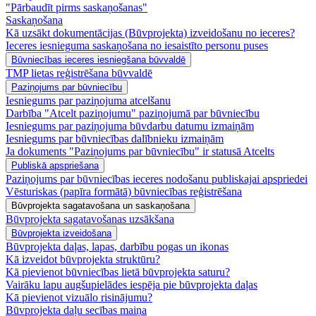
"Pārbaudīt pirms saskaņošanas"
Saskaņošana
Kā uzsākt dokumentācijas (Būvprojekta) izveidošanu no ieceres?
Ieceres iesnieguma saskaņošana no iesaistīto personu puses
Būvniecības ieceres iesniegšana būvvaldē
TMP lietas reģistrēšana būvvaldē
Paziņojums par būvniecību
Iesniegums par paziņojuma atcelšanu
Darbība "Atcelt paziņojumu" paziņojumā par būvniecību
Iesniegums par paziņojuma būvdarbu datumu izmaiņām
Iesniegums par būvniecības dalībnieku izmaiņām
Ja dokuments "Paziņojums par būvniecību" ir statusā Atcelts
Publiskā apspriešana
Paziņojums par būvniecības ieceres nodošanu publiskajai apspriedei
Vēsturiskas (papīra formātā) būvniecības reģistrēšana
Būvprojekta sagatavošana un saskaņošana
Būvprojekta sagatavošanas uzsākšana
Būvprojekta izveidošana
Būvprojekta daļas, lapas, darbību pogas un ikonas
Kā izveidot būvprojekta struktūru?
Kā pievienot būvniecības lietā būvprojekta saturu?
Vairāku lapu augšupielādes iespēja pie būvprojekta daļas
Kā pievienot vizuālo risinājumu?
Būvprojekta daļu secības maiņa