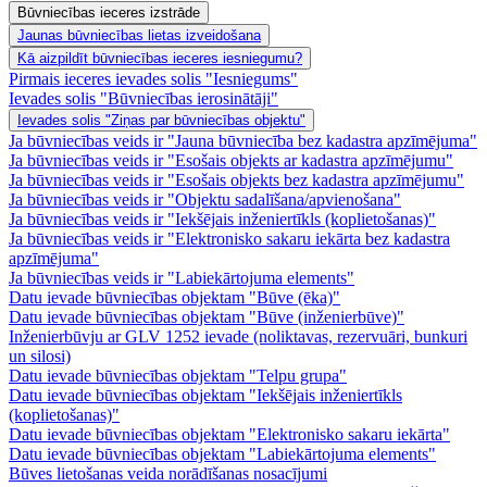
Būvniecības ieceres izstrāde
Jaunas būvniecības lietas izveidošana
Kā aizpildīt būvniecības ieceres iesniegumu?
Pirmais ieceres ievades solis "Iesniegums"
Ievades solis "Būvniecības ierosinātāji"
Ievades solis "Ziņas par būvniecības objektu"
Ja būvniecības veids ir "Jauna būvniecība bez kadastra apzīmējuma"
Ja būvniecības veids ir "Esošais objekts ar kadastra apzīmējumu"
Ja būvniecības veids ir "Esošais objekts bez kadastra apzīmējumu"
Ja būvniecības veids ir "Objektu sadalīšana/apvienošana"
Ja būvniecības veids ir "Iekšējais inženiertīkls (koplietošanas)"
Ja būvniecības veids ir "Elektronisko sakaru iekārta bez kadastra
apzīmējuma"
Ja būvniecības veids ir "Labiekārtojuma elements"
Datu ievade būvniecības objektam "Būve (ēka)"
Datu ievade būvniecības objektam "Būve (inženierbūve)"
Inženierbūvju ar GLV 1252 ievade (noliktavas, rezervuāri, bunkuri
un silosi)
Datu ievade būvniecības objektam "Telpu grupa"
Datu ievade būvniecības objektam "Iekšējais inženiertīkls
(koplietošanas)"
Datu ievade būvniecības objektam "Elektronisko sakaru iekārta"
Datu ievade būvniecības objektam "Labiekārtojuma elements"
Būves lietošanas veida norādīšanas nosacījumi