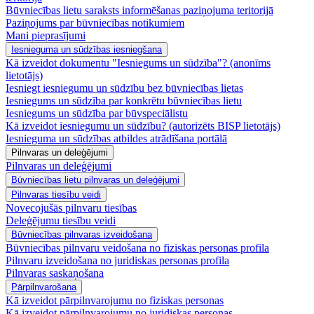
Būvniecības lietu saraksts informēšanas paziņojuma teritorijā
Paziņojums par būvniecības notikumiem
Mani pieprasījumi
Iesnieguma un sūdzības iesniegšana
Kā izveidot dokumentu "Iesniegums un sūdzība"? (anonīms
lietotājs)
Iesniegt iesniegumu un sūdzību bez būvniecības lietas
Iesniegums un sūdzība par konkrētu būvniecības lietu
Iesniegums un sūdzība par būvspeciālistu
Kā izveidot iesniegumu un sūdzību? (autorizēts BISP lietotājs)
Iesnieguma un sūdzības atbildes atrādīšana portālā
Pilnvaras un deleģējumi
Pilnvaras un deleģējumi
Būvniecības lietu pilnvaras un deleģējumi
Pilnvaras tiesību veidi
Novecojušās pilnvaru tiesības
Deleģējumu tiesību veidi
Būvniecības pilnvaras izveidošana
Būvniecības pilnvaru veidošana no fiziskas personas profila
Pilnvaru izveidošana no juridiskas personas profila
Pilnvaras saskaņošana
Pārpilnvarošana
Kā izveidot pārpilnvarojumu no fiziskas personas
Kā izveidot pārpilnvarojumu no juridiskas personas