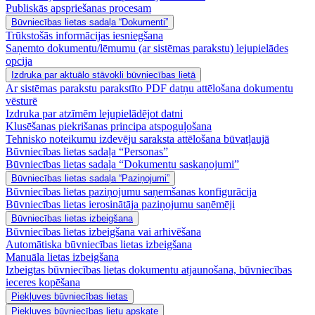
Publiskās apspriešanas procesam
Būvniecības lietas sadaļa “Dokumenti”
Trūkstošās informācijas iesniegšana
Saņemto dokumentu/lēmumu (ar sistēmas parakstu) lejupielādes
opcija
Izdruka par aktuālo stāvokli būvniecības lietā
Ar sistēmas parakstu parakstīto PDF datņu attēlošana dokumentu
vēsturē
Izdruka par atzīmēm lejupielādējot datni
Klusēšanas piekrišanas principa atspoguļošana
Tehnisko noteikumu izdevēju saraksta attēlošana būvatļaujā
Būvniecības lietas sadaļa “Personas”
Būvniecības lietas sadaļa “Dokumentu saskaņojumi”
Būvniecības lietas sadaļa “Paziņojumi”
Būvniecības lietas paziņojumu saņemšanas konfigurācija
Būvniecības lietas ierosinātāja paziņojumu saņēmēji
Būvniecības lietas izbeigšana
Būvniecības lietas izbeigšana vai arhivēšana
Automātiska būvniecības lietas izbeigšana
Manuāla lietas izbeigšana
Izbeigtas būvniecības lietas dokumentu atjaunošana, būvniecības
ieceres kopēšana
Piekļuves būvniecības lietas
Piekļuves būvniecības lietu apskate