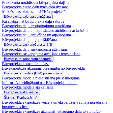
Praktikanta norādīšana būvprojekta daļām
Būvprojekta tukšo daļu masveida dzēšana
Meklēšanas bloks sadaļā "Būvprojekts"
Būvprojekta daļu apstiprināšana
Kā apstiprināt būvprojekta daļu saturu?
Būvprojekta daļu apstiprinājumu atrādīšana
Būvprojekta daļu un lapu statusu atrādīšana ar krāsām
Būvprojekta daļu anulēšana un atjaunošana
Būvprojekta datņu lejupielādēšana
Būvprojekta saskaņošana ar TNI
Būvprojekta daļu saskaņojuma attēlošana
Būvprojekta saskaņojuma atcelšanas ierosināšana
Būvprojekta komentāru apstrāde
Būvprojekta komentāru atlase
Būvekspertīzes atzinuma pieejamība no būvprojekta
Būvprojekta modeļa (BIM) pievienošana
Būvprojekta modeļa piesaistīšana pie iesnieguma
Informatīvi brīdinājumi par Būvprojekta modeli
Būvprojekta modeļa apskatīšana
Būvprojekta ekspertīze
Šķirklis "Konfigurācija"
Būvprojekta ekspertīzes veicēja un ekspertīzes vadītāja norādīšana
būvniecības lietā
Būvprojekta ekspertīzes atzinumā iekļaujamo daļu to atbildīgo