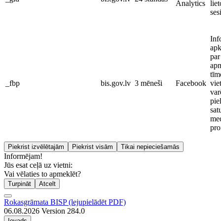
Analytics
liet
ses
Inf
ap
par
apm
tīm
_fbp
bis.gov.lv
3 mēneši
Facebook
vie
var
pie
sat
med
pro
Piekrist izvēlētajām
Piekrist visām
Tikai nepieciešamās
Informējam!
Jūs esat ceļā uz vietni:
Vai vēlaties to apmeklēt?
Turpināt
Atcelt
Rokasgrāmata BISP (lejupielādēt PDF)
06.08.2026 Version 284.0
Ievads