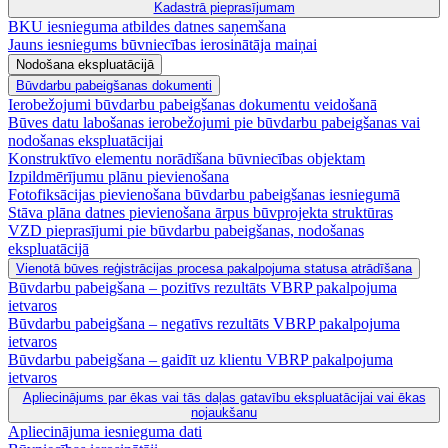
Kadastrā pieprasījumam
BKU iesnieguma atbildes datnes saņemšana
Jauns iesniegums būvniecības ierosinātāja maiņai
Nodošana ekspluatācijā
Būvdarbu pabeigšanas dokumenti
Ierobežojumi būvdarbu pabeigšanas dokumentu veidošanā
Būves datu labošanas ierobežojumi pie būvdarbu pabeigšanas vai
nodošanas ekspluatācijai
Konstruktīvo elementu norādīšana būvniecības objektam
Izpildmērījumu plānu pievienošana
Fotofiksācijas pievienošana būvdarbu pabeigšanas iesniegumā
Stāva plāna datnes pievienošana ārpus būvprojekta struktūras
VZD pieprasījumi pie būvdarbu pabeigšanas, nodošanas
ekspluatācijā
Vienotā būves reģistrācijas procesa pakalpojuma statusa atrādīšana
Būvdarbu pabeigšana – pozitīvs rezultāts VBRP pakalpojuma
ietvaros
Būvdarbu pabeigšana – negatīvs rezultāts VBRP pakalpojuma
ietvaros
Būvdarbu pabeigšana – gaidīt uz klientu VBRP pakalpojuma
ietvaros
Apliecinājums par ēkas vai tās daļas gatavību ekspluatācijai vai ēkas
nojaukšanu
Apliecinājuma iesnieguma dati