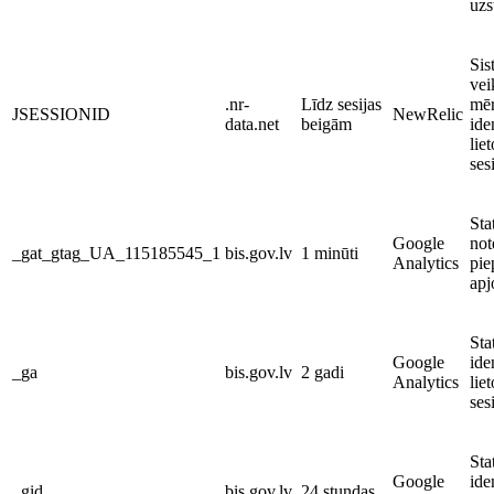
uzs
Sis
vei
.nr-
Līdz sesijas
mēr
JSESSIONID
NewRelic
data.net
beigām
ide
liet
ses
Stat
Google
not
_gat_gtag_UA_115185545_1
bis.gov.lv
1 minūti
Analytics
pie
ap
Stat
Google
ide
_ga
bis.gov.lv
2 gadi
Analytics
liet
ses
Stat
Google
ide
_gid
bis.gov.lv
24 stundas