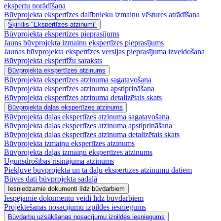
ekspertu norādīšana
Būvprojekta ekspertīzes dalībnieku izmaiņu vēstures atrādīšana
Šķirklis "Ekspertīzes atzinumi"
Būvprojekta ekspertīzes pieprasījums
Jauns būvprojekta izmaiņu ekspertīzes pieprasījums
Jaunas būvprojekta ekspertīzes versijas pieprasījuma izveidošana
Būvprojekta ekspertīžu saraksts
Būvprojekta ekspertīzes atzinums
Būvprojekta ekspertīzes atzinuma sagatavošana
Būvprojekta ekspertīzes atzinuma apstiprināšana
Būvprojekta ekspertīzes atzinuma detalizētais skats
Būvprojekta daļas ekspertīzes atzinums
Būvprojekta daļas ekspertīzes atzinuma sagatavošana
Būvprojekta daļas ekspertīzes atzinuma apstiprināšana
Būvprojekta daļas ekspertīzes atzinuma detalizētais skats
Būvprojekta izmaiņu ekspertīzes atzinums
Būvprojekta daļas izmaiņu ekspertīzes atzinums
Ugunsdrošības risinājuma atzinums
Piekļuve būvprojekta un tā daļu ekspertīzes atzinumu datiem
Būves dati būvprojekta sadaļā
Iesniedzamie dokumenti līdz būvdarbiem
Iespējamie dokumentu veidi līdz būvdarbiem
Projektēšanas nosacījumu izpildes iesniegums
Būvdarbu uzsākšanas nosacījumu izpildes iesniegums