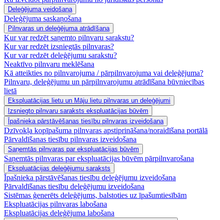
Deleģējuma veidošana
Deleģējuma saskaņošana
Pilnvaras un deleģējuma atrādīšana
Kur var redzēt saņemto pilnvaru sarakstu?
Kur var redzēt izsniegtās pilnvaras?
Kur var redzēt deleģējumu sarakstu?
Neaktīvo pilnvaru meklēšana
Kā atteikties no pilnvarojuma / pārpilnvarojuma vai deleģējuma?
Pilnvaru, deleģējumu un pārpilnvarojumu atrādīšana būvniecības
lietā
Ekspluatācijas lietu un Māju lietu pilnvaras un deleģējumi
Izsniegto pilnvaru saraksts ekspluatācijas būvēm
Īpašnieka pārstāvēšanas tiesību pilnvaras izveidošana
Dzīvokļa kopīpašuma pilnvaras apstiprināšana/noraidīšana portālā
Pārvaldīšanas tiesību pilnvaras izveidošana
Saņemtās pilnvaras par ekspluatācijas būvēm
Saņemtās pilnvaras par ekspluatācijas būvēm pārpilnvarošana
Ekspluatācijas deleģējumu saraksts
Īpašnieka pārstāvēšanas tiesību deleģējumu izveidošana
Pārvaldīšanas tiesību deleģējumu izveidošana
Sistēmas ģenerēts deleģējums, balstoties uz īpašumtiesībām
Ekspluatācijas pilnvaras labošana
Ekspluatācijas deleģējuma labošana