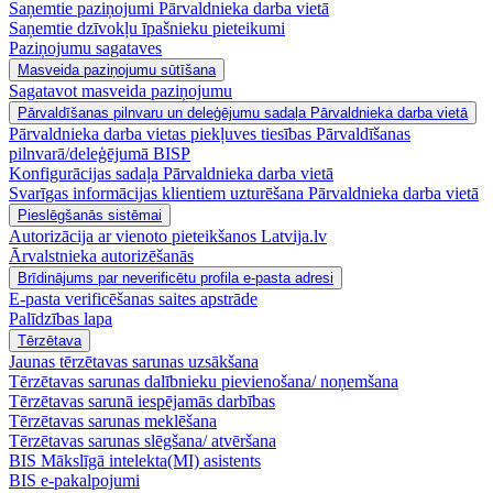
Saņemtie paziņojumi Pārvaldnieka darba vietā
Saņemtie dzīvokļu īpašnieku pieteikumi
Paziņojumu sagataves
Masveida paziņojumu sūtīšana
Sagatavot masveida paziņojumu
Pārvaldīšanas pilnvaru un deleģējumu sadaļa Pārvaldnieka darba vietā
Pārvaldnieka darba vietas piekļuves tiesības Pārvaldīšanas
pilnvarā/deleģējumā BISP
Konfigurācijas sadaļa Pārvaldnieka darba vietā
Svarīgas informācijas klientiem uzturēšana Pārvaldnieka darba vietā
Pieslēgšanās sistēmai
Autorizācija ar vienoto pieteikšanos Latvija.lv
Ārvalstnieka autorizēšanās
Brīdinājums par neverificētu profila e-pasta adresi
E-pasta verificēšanas saites apstrāde
Palīdzības lapa
Tērzētava
Jaunas tērzētavas sarunas uzsākšana
Tērzētavas sarunas dalībnieku pievienošana/ noņemšana
Tērzētavas sarunā iespējamās darbības
Tērzētavas sarunas meklēšana
Tērzētavas sarunas slēgšana/ atvēršana
BIS Mākslīgā intelekta(MI) asistents
BIS e-pakalpojumi