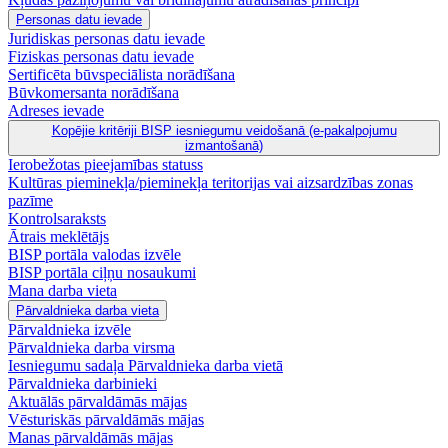
Personas datu ievade
Juridiskas personas datu ievade
Fiziskas personas datu ievade
Sertificēta būvspeciālista norādīšana
Būvkomersanta norādīšana
Adreses ievade
Kopējie kritēriji BISP iesniegumu veidošanā (e-pakalpojumu
izmantošanā)
Ierobežotas pieejamības statuss
Kultūras pieminekļa/pieminekļa teritorijas vai aizsardzības zonas
pazīme
Kontrolsaraksts
Ātrais meklētājs
BISP portāla valodas izvēle
BISP portāla ciļņu nosaukumi
Mana darba vieta
Pārvaldnieka darba vieta
Pārvaldnieka izvēle
Pārvaldnieka darba virsma
Iesniegumu sadaļa Pārvaldnieka darba vietā
Pārvaldnieka darbinieki
Aktuālās pārvaldāmās mājas
Vēsturiskās pārvaldāmās mājas
Manas pārvaldāmās mājas