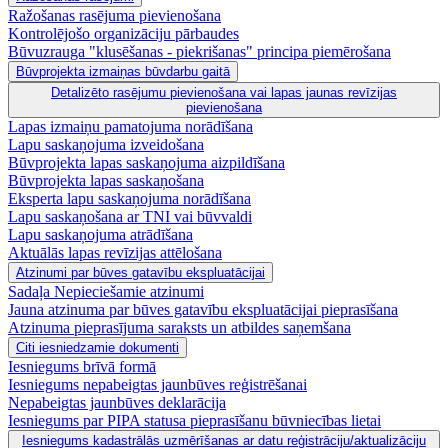
Ražošanas rasējuma pievienošana
Kontrolējošo organizāciju pārbaudes
Būvuzrauga "klusēšanas - piekrišanas" principa piemērošana
Būvprojekta izmaiņas būvdarbu gaitā
Detalizēto rasējumu pievienošana vai lapas jaunas revīzijas
pievienošana
Lapas izmaiņu pamatojuma norādīšana
Lapu saskaņojuma izveidošana
Būvprojekta lapas saskaņojuma aizpildīšana
Būvprojekta lapas saskaņošana
Eksperta lapu saskaņojuma norādīšana
Lapu saskaņošana ar TNI vai būvvaldi
Lapu saskaņojuma atrādīšana
Aktuālās lapas revīzijas attēlošana
Atzinumi par būves gatavību ekspluatācijai
Sadaļa Nepieciešamie atzinumi
Jauna atzinuma par būves gatavību ekspluatācijai pieprasīšana
Atzinuma pieprasījuma saraksts un atbildes saņemšana
Citi iesniedzamie dokumenti
Iesniegums brīvā formā
Iesniegums nepabeigtas jaunbūves reģistrēšanai
Nepabeigtas jaunbūves deklarācija
Iesniegums par PIPA statusa pieprasīšanu būvniecības lietai
Iesniegums kadastrālās uzmērīšanas ar datu reģistrāciju/aktualizāciju