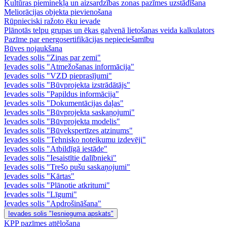
Kultūras pieminekļa un aizsardzības zonas pazīmes uzstādīšana
Meliorācijas objekta pievienošana
Rūpnieciski ražoto ēku ievade
Plānotās telpu grupas un ēkas galvenā lietošanas veida kalkulators
Pazīme par energosertifikācijas nepieciešamību
Būves nojaukšana
Ievades solis "Ziņas par zemi"
Ievades solis "Atmežošanas informācija"
Ievades solis "VZD pieprasījumi"
Ievades solis "Būvprojekta izstrādātājs"
Ievades solis "Papildus informācija"
Ievades solis "Dokumentācijas daļas"
Ievades solis "Būvprojekta saskaņojumi"
Ievades solis "Būvprojekta modelis"
Ievades solis "Būvekspertīzes atzinums"
Ievades solis "Tehnisko noteikumu izdevēji"
Ievades solis "Atbildīgā iestāde"
Ievades solis "Iesaistītie dalībnieki"
Ievades solis "Trešo pušu saskaņojumi"
Ievades solis "Kārtas"
Ievades solis "Plānotie atkritumi"
Ievades solis "Līgumi"
Ievades solis "Apdrošināšana"
Ievades solis "Iesnieguma apskats"
KPP pazīmes attēlošana