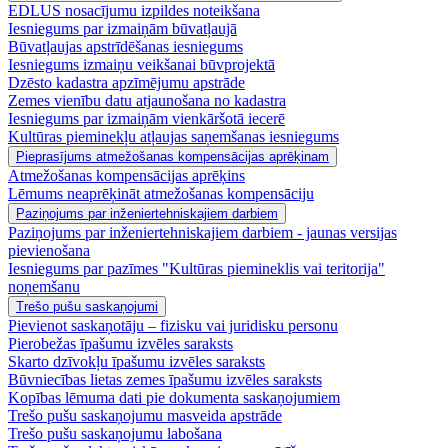
EDLUS nosacījumu izpildes noteikšana
Iesniegums par izmaiņām būvatļaujā
Būvatļaujas apstrīdēšanas iesniegums
Iesniegums izmaiņu veikšanai būvprojektā
Dzēsto kadastra apzīmējumu apstrāde
Zemes vienību datu atjaunošana no kadastra
Iesniegums par izmaiņām vienkāršotā iecerē
Kultūras pieminekļu atļaujas saņemšanas iesniegums
Pieprasījums atmežošanas kompensācijas aprēķinam
Atmežošanas kompensācijas aprēķins
Lēmums neaprēķināt atmežošanas kompensāciju
Paziņojums par inženiertehniskajiem darbiem
Paziņojums par inženiertehniskajiem darbiem - jaunas versijas
pievienošana
Iesniegums par pazīmes "Kultūras piemineklis vai teritorija"
noņemšanu
Trešo pušu saskaņojumi
Pievienot saskaņotāju – fizisku vai juridisku personu
Pierobežas īpašumu izvēles saraksts
Skarto dzīvokļu īpašumu izvēles saraksts
Būvniecības lietas zemes īpašumu izvēles saraksts
Kopības lēmuma dati pie dokumenta saskaņojumiem
Trešo pušu saskaņojumu masveida apstrāde
Trešo pušu saskaņojumu labošana