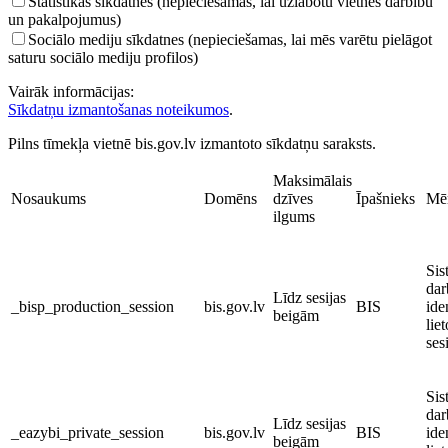
Statistikas sīkdatnes (nepieciešamas, lai uzlabotu vietnes darbību
un pakalpojumus)
Sociālo mediju sīkdatnes (nepieciešamas, lai mēs varētu pielāgot
saturu sociālo mediju profilos)
Vairāk informācijas:
Sīkdatņu izmantošanas noteikumos
.
Pilns tīmekļa vietnē bis.gov.lv izmantoto sīkdatņu saraksts.
Maksimālais
Nosaukums
Domēns
dzīves
Īpašnieks
Mēr
ilgums
Sis
dar
Līdz sesijas
_bisp_production_session
bis.gov.lv
BIS
ide
beigām
liet
ses
Sis
dar
Līdz sesijas
_eazybi_private_session
bis.gov.lv
BIS
iden
beigām