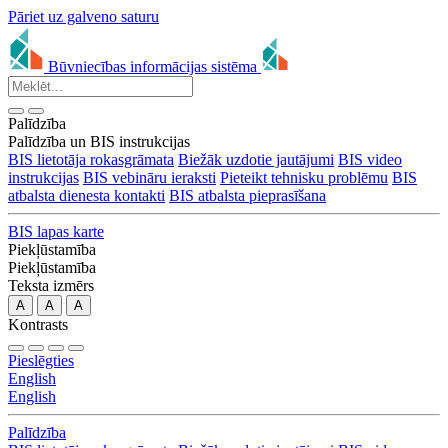
Pāriet uz galveno saturu
Būvniecības informācijas sistēma
Palīdzība
Palīdzība un BIS instrukcijas
BIS lietotāja rokasgrāmata
Biežāk uzdotie jautājumi
BIS video
instrukcijas
BIS vebināru ieraksti
Pieteikt tehnisku problēmu
BIS
atbalsta dienesta kontakti
BIS atbalsta pieprasīšana
BIS lapas karte
Piekļūstamība
Piekļūstamība
Teksta izmērs
A
A
A
Kontrasts
Pieslēgties
English
English
Palīdzība