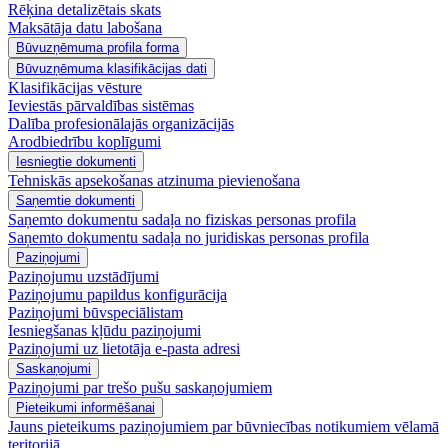
Rēķina detalizētais skats
Maksātāja datu labošana
Būvuzņēmuma profila forma
Būvuzņēmuma klasifikācijas dati
Klasifikācijas vēsture
Ieviestās pārvaldības sistēmas
Dalība profesionālajās organizācijās
Arodbiedrību koplīgumi
Iesniegtie dokumenti
Tehniskās apsekošanas atzinuma pievienošana
Saņemtie dokumenti
Saņemto dokumentu sadaļa no fiziskas personas profila
Saņemto dokumentu sadaļa no juridiskas personas profila
Paziņojumi
Paziņojumu uzstādījumi
Paziņojumu papildus konfigurācija
Paziņojumi būvspeciālistam
Iesniegšanas kļūdu paziņojumi
Paziņojumi uz lietotāja e-pasta adresi
Saskaņojumi
Paziņojumi par trešo pušu saskaņojumiem
Pieteikumi informēšanai
Jauns pieteikums paziņojumiem par būvniecības notikumiem vēlamā
teritorijā