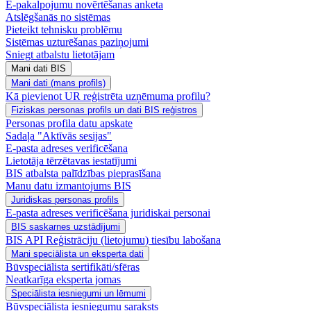
E-pakalpojumu novērtēšanas anketa
Atslēgšanās no sistēmas
Pieteikt tehnisku problēmu
Sistēmas uzturēšanas paziņojumi
Sniegt atbalstu lietotājam
Mani dati BIS
Mani dati (mans profils)
Kā pievienot UR reģistrēta uzņēmuma profilu?
Fiziskas personas profils un dati BIS reģistros
Personas profila datu apskate
Sadaļa "Aktīvās sesijas"
E-pasta adreses verificēšana
Lietotāja tērzētavas iestatījumi
BIS atbalsta palīdzības pieprasīšana
Manu datu izmantojums BIS
Juridiskas personas profils
E-pasta adreses verificēšana juridiskai personai
BIS saskarnes uzstādījumi
BIS API Reģistrāciju (lietojumu) tiesību labošana
Mani speciālista un eksperta dati
Būvspeciālista sertifikāti/sfēras
Neatkarīga eksperta jomas
Speciālista iesniegumi un lēmumi
Būvspeciālista iesniegumu saraksts