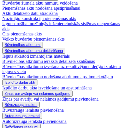
Būvdarbu žurnāla aktu numuru veidošana
Pieņemšanas aktu nodošana apstiprināšanai
Aktu detalizēto datu atrādīšana
Nozīmīgo konstrukciju pieņemšanas akts
Ugunsdrošībai nozīmīgās inženiertehniskās sistēmas pieņemšanas
akts
Cits pieņemšanas akts
Veikto būvdarbu pieņemšanas akts
Būvniecības atkritumi
Būvniecības atkritumu deklarēšana
Iegūts atkārtoti izmantojams materiāls
Būvniecības atkritumu ieraksta detalizētā skatīšanās
Būvniecības atkritumu izvešana uz rekultivējamu derīgo izrakteņu
ieguves vietu
Būvniecības atkritumu nodošana atkritumu apsaimniekotājam
Izpildīto darbu akti
Izpildīto darbu akta izveidošana un apstiprināšana
Ziņas par avāriju vai nelaimes gadījumu
Ziņas par avāriju vai nelaimes gadījumu pievienošana
Būvuzrauga ieraksti
Būvuzrauga ieraksta pievienošana
Autoruzrauga ieraksti
Autoruzrauga ieraksta pievienošana
Ražošanas rasējumi