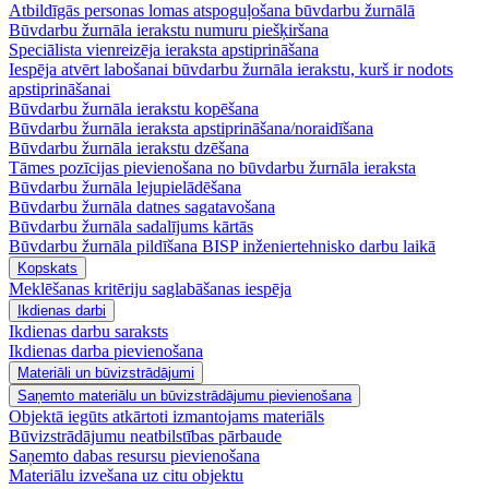
Atbildīgās personas lomas atspoguļošana būvdarbu žurnālā
Būvdarbu žurnāla ierakstu numuru piešķiršana
Speciālista vienreizēja ieraksta apstiprināšana
Iespēja atvērt labošanai būvdarbu žurnāla ierakstu, kurš ir nodots
apstiprināšanai
Būvdarbu žurnāla ierakstu kopēšana
Būvdarbu žurnāla ieraksta apstiprināšana/noraidīšana
Būvdarbu žurnāla ierakstu dzēšana
Tāmes pozīcijas pievienošana no būvdarbu žurnāla ieraksta
Būvdarbu žurnāla lejupielādēšana
Būvdarbu žurnāla datnes sagatavošana
Būvdarbu žurnāla sadalījums kārtās
Būvdarbu žurnāla pildīšana BISP inženiertehnisko darbu laikā
Kopskats
Meklēšanas kritēriju saglabāšanas iespēja
Ikdienas darbi
Ikdienas darbu saraksts
Ikdienas darba pievienošana
Materiāli un būvizstrādājumi
Saņemto materiālu un būvizstrādājumu pievienošana
Objektā iegūts atkārtoti izmantojams materiāls
Būvizstrādājumu neatbilstības pārbaude
Saņemto dabas resursu pievienošana
Materiālu izvešana uz citu objektu