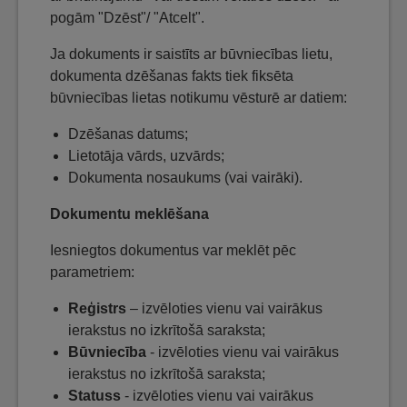
pogām "Dzēst"/ "Atcelt".
Ja dokuments ir saistīts ar būvniecības lietu,
dokumenta dzēšanas fakts tiek fiksēta
būvniecības lietas notikumu vēsturē ar datiem:
Dzēšanas datums;
Lietotāja vārds, uzvārds;
Dokumenta nosaukums (vai vairāki).
Dokumentu meklēšana
Iesniegtos dokumentus var meklēt pēc
parametriem:
Reģistrs
– izvēloties vienu vai vairākus
ierakstus no izkrītošā saraksta;
Būvniecība
- izvēloties vienu vai vairākus
ierakstus no izkrītošā saraksta;
Statuss
- izvēloties vienu vai vairākus