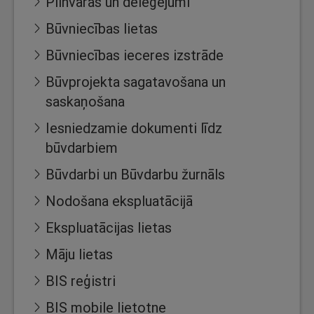
Pilnvaras un deleģējumi
Būvniecības lietas
Būvniecības ieceres izstrāde
Būvprojekta sagatavošana un
saskaņošana
Iesniedzamie dokumenti līdz
būvdarbiem
Būvdarbi un Būvdarbu žurnāls
Nodošana ekspluatācijā
Ekspluatācijas lietas
Māju lietas
BIS reģistri
BIS mobile lietotne