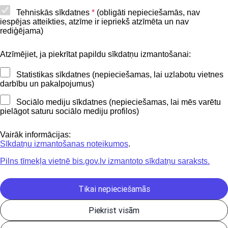
Piekļūstamības paziņojums
Tehniskās sīkdatnes
*
(obligāti nepieciešamās, nav
iespējas atteikties, atzīme ir iepriekš atzīmēta un nav
BIS mobile lietošanas noteikumi
rediģējama)
Atzīmējiet, ja piekrītat papildu sīkdatņu izmantošanai:
Kontakti
Statistikas sīkdatnes (nepieciešamas, lai uzlabotu vietnes
BIS atbalsta dienesta tālrunis:
darbību un pakalpojumus)
+371 62004010
Sociālo mediju sīkdatnes (nepieciešamas, lai mēs varētu
pielāgot saturu sociālo mediju profilos)
Sekojiet mums
Vairāk informācijas:
Sīkdatņu izmantošanas noteikumos
.
Pilns tīmekļa vietnē bis.gov.lv izmantoto sīkdatņu saraksts.
Lejupielādejiet
lietojumprogrammu
Tikai nepieciešamās
Piekrist visām
Būvniecības valsts kontroles birojs | Informācijas pārpublicēšanas