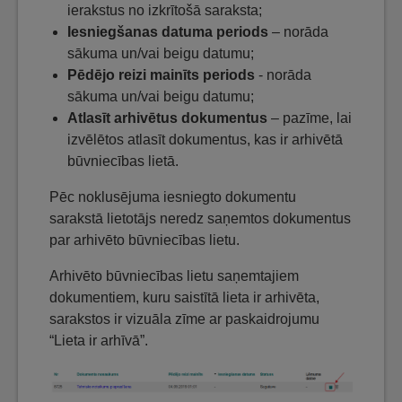
ierakstus no izkrītošā saraksta;
Iesniegšanas datuma periods
– norāda
sākuma un/vai beigu datumu;
Pēdējo reizi mainīts periods
- norāda
sākuma un/vai beigu datumu;
Atlasīt arhivētus dokumentus
– pazīme, lai
izvēlētos atlasīt dokumentus, kas ir arhivētā
būvniecības lietā.
Pēc noklusējuma iesniegto dokumentu
sarakstā lietotājs neredz saņemtos dokumentus
par arhivēto būvniecības lietu.
Arhivēto būvniecības lietu saņemtajiem
dokumentiem, kuru saistītā lieta ir arhivēta,
sarakstos ir vizuāla zīme ar paskaidrojumu
“Lieta ir arhīvā”.