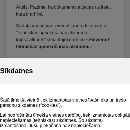
Attēls. Pazīme, ka dokuments attiecas uz lietu,
kura ir arhīvā
Sadaļā var arī var izveidot jaunu dokumentu
“Tehniskās apsekošanas atzinuma
kopsavilkums” izmantojot darbību <
Pievienot
tehniskās apsekošanas atzinumu
>.
Sīkdatnes
Noderīgi
Šajā tīmekļa vietnē tiek izmantotas vietnes īpašnieka un trešo
Privātuma politika
personu sīkdatnes (“cookies”).
BIS lietošanas noteikumi
Lai nodrošinātu tīmekļa vietnes darbību, tiek izmantotas obligāti
nepieciešamās (tehniskās) sīkdatnes. Šo sīkdatņu
Lapas karte
izmantošanai Jūsu piekrišana nav nepieciešama.