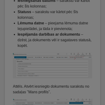
Iesniegšanas datums
– sarakstu var kārtot
pēc šīs kolonnas;
Statuss
– sarakstu var kārtot pēc šīs
kolonnas;
Lēmuma datne
– pieejama lēmuma datne
lejupielādei, ja tāda ir pievienota;
Iespējamās darbības ar dokumentu
–
dzēst, ja dokuments vēl ir sagataves statusā,
kopēt.
Attēls. Atvērt iesniegto dokumentu sarakstu no
sadaļas "Mans profils".