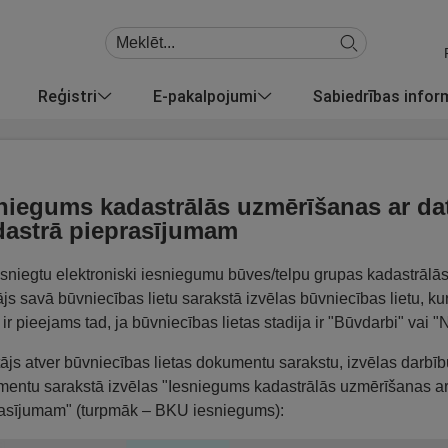
Reģistri
E-pakalpojumi
Sabiedrības info
niegums kadastrālās uzmērīšanas ar datu
astrā pieprasījumam
esniegtu elektroniski iesniegumu būves/telpu grupas kadastrālā
tājs savā būvniecības lietu sarakstā izvēlas būvniecības lietu, 
 ir pieejams tad, ja būvniecības lietas stadija ir "Būvdarbi" vai
tājs atver būvniecības lietas dokumentu sarakstu, izvēlas darb
entu sarakstā izvēlas "Iesniegums kadastrālās uzmērīšanas ar d
asījumam" (turpmāk – BKU iesniegums):