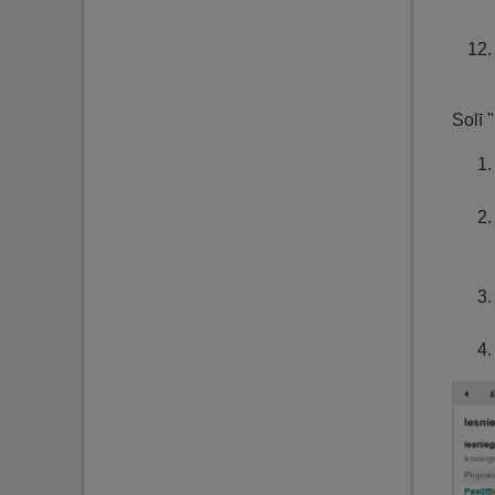
Solī "