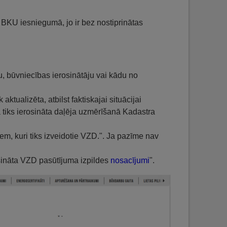
ā BKU iesniegumā, jo ir bez nostiprinātas
, būvniecības ierosinātāju vai kādu no
ktualizēta, atbilst faktiskajai situācijai
 tiks ierosināta daļēja uzmērīšanā Kadastra
em, kuri tiks izveidotie VZD.". Ja pazīme nav
osināta VZD pasūtījuma izpildes
nosacījumi
".