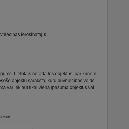
ūvniecības ierosinātāju:
egums. Lietotājs norāda tos objektus, par kuriem
 esošo objektu saraksta, kuru būvniecības veids
ā var iekļaut tikai viena īpašuma objektus vai