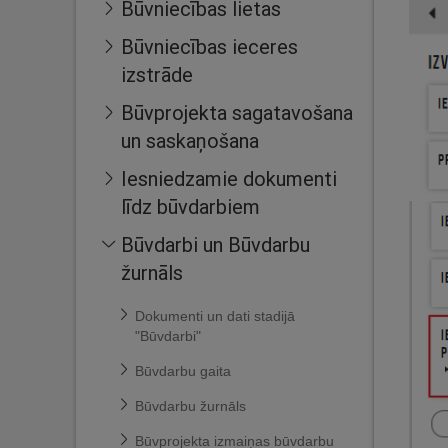
Būvniecības lietas
Būvniecības ieceres
izstrāde
Būvprojekta sagatavošana
un saskaņošana
Iesniedzamie dokumenti
līdz būvdarbiem
Būvdarbi un Būvdarbu
žurnāls
Dokumenti un dati stadijā
"Būvdarbi"
Būvdarbu gaita
Būvdarbu žurnāls
Būvprojekta izmaiņas būvdarbu