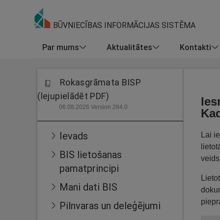
BŪVNIECĪBAS INFORMĀCIJAS SISTĒMA
Par mums
Aktualitātes
Kontakti
Rokasgrāmata BISP
(lejupielādēt PDF)
Ies
06.08.2026 Version 284.0
Kad
Ievads
Lai i
lieto
BIS lietošanas
veids
pamatprincipi
Lieto
Mani dati BIS
dokum
piepr
Pilnvaras un deleģējumi