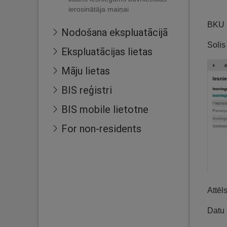
ierosinātāja maiņai
BKU i
Nodošana ekspluatācijā
Solis
Ekspluatācijas lietas
Māju lietas
BIS reģistri
BIS mobile lietotne
For non-residents
Attēl
Datu 