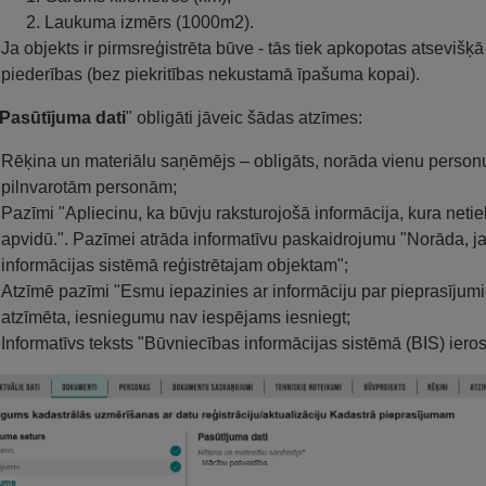
Laukuma izmērs (1000m2).
Ja objekts ir pirmsreģistrēta būve - tās tiek apkopotas atsevišķ
piederības (bez piekritības nekustamā īpašuma kopai).
Pasūtījuma dati
" obligāti jāveic šādas atzīmes:
Rēķina un materiālu saņēmējs – obligāts, norāda vienu personu
pilnvarotām personām;
Pazīmi "Apliecinu, ka būvju raksturojošā informācija, kura netiek a
apvidū.". Pazīmei atrāda informatīvu paskaidrojumu "Norāda, ja
informācijas sistēmā reģistrētajam objektam";
Atzīmē pazīmi "Esmu iepazinies ar informāciju par pieprasījumi
atzīmēta, iesniegumu nav iespējams iesniegt;
Informatīvs teksts "Būvniecības informācijas sistēmā (BIS) ier