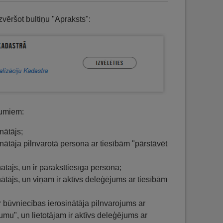
zvēršot bultiņu "Apraksts":
jumiem:
nātājs;
inātāja pilnvarotā persona ar tiesībām "pārstāvēt
ātājs, un ir paraksttiesīga persona;
nātājs, un viņam ir aktīvs deleģējums ar tiesībām
ir būvniecības ierosinātāja pilnvarojums ar
umu", un lietotājam ir aktīvs deleģējums ar