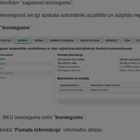
tiesībām "sagatavot iesniegumu".
esniegumā secīgi apskata automātiski aizpildīto un aizpilda ne
 "
Iesniegums
".
s. BKU iesnieguma solis "
Iesniegums
".
blokā "
Pamata informācija
" informatīvi atrāda: