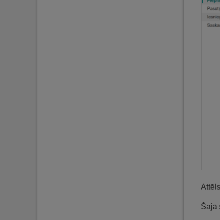
Attēl
Šajā 