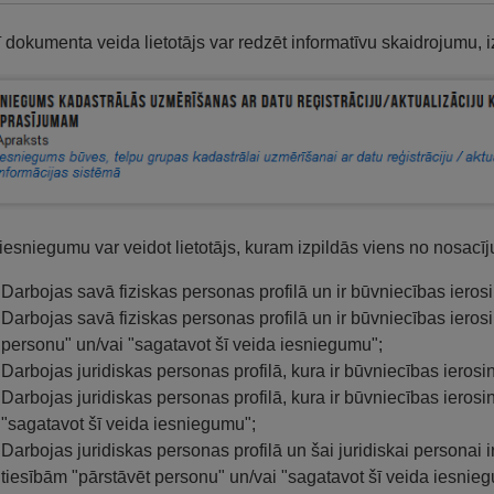
ī dokumenta veida lietotājs var redzēt informatīvu skaidrojumu, i
esniegumu var veidot lietotājs, kuram izpildās viens no nosacī
Darbojas savā fiziskas personas profilā un ir būvniecības ierosi
Darbojas savā fiziskas personas profilā un ir būvniecības ieros
personu" un/vai "sagatavot šī veida iesniegumu";
Darbojas juridiskas personas profilā, kura ir būvniecības ierosin
Darbojas juridiskas personas profilā, kura ir būvniecības ierosi
"sagatavot šī veida iesniegumu";
Darbojas juridiskas personas profilā un šai juridiskai personai 
tiesībām "pārstāvēt personu" un/vai "sagatavot šī veida iesnieg