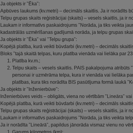
Ja objekts ir "Ēka":
Apbūves laukums (kv.metri) – decimāls skaitlis. Ja ir norādīts b
Telpu grupas skaits reģistrācijai (skaits) – vesels skaitlis, ja ir
Laukam ir informatīvs paskaidrojums "Norāda, ja tiks veikta jau
kadastrālās uzmērīšanas gadījumā norāda, ja telpu grupas skaits 
Ja objekts ir "Ēka" vai "Telpu grupa":
Kopējā platība, kurā veikti būvdarbi (kv.metri) – decimāls skaitli
Bloks "tajā skaitā telpas, kuru platība vienāda vai lielāka par 2
Platība kv.m.;
Telpu skaits – vesels skaitlis. PAIS pakalpojuma atribūts "T
personai ir uzmērāma telpa, kura ir vienāda vai lielāka par
platības, kura tiks norādīta BIS pasūtījuma formā laukā "Ko
Ja objekts ir "Inženierbūve":
Inženierbūves veids – obligāts, viena no vērtībām "Lineāra" vai
Kopējā platība, kurā veikti būvdarbi (kv.metri) – decimāls skaitli
Telpu grupas skaits reģistrācijai (skaits) – vesels skaitlis, ja ir
Laukam ir informatīvs paskaidrojums "Norāda, ja tiks veikta telp
Ja ir norādīta "Lineārā", papildus jānorāda vismaz vienu no vēr
Garums kilometros (km);