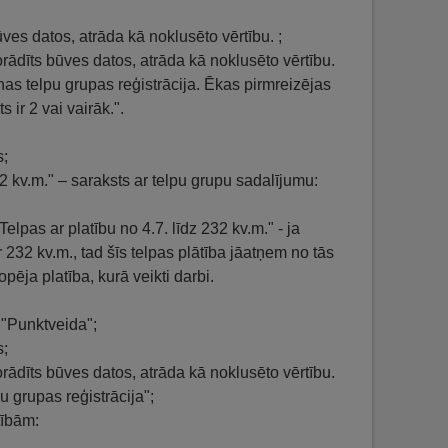
ūves datos, atrāda kā noklusēto vērtību. ;
 norādīts būves datos, atrāda kā noklusēto vērtību.
nas telpu grupas reģistrācija. Ēkas pirmreizējas
ir 2 vai vairāk.".
s;
32 kv.m." – saraksts ar telpu grupu sadalījumu:
elpas ar platību no 4.7. līdz 232 kv.m." - ja
 232 kv.m., tad šīs telpas plātība jāatņem no tās
pēja platība, kurā veikti darbi.
 "Punktveida";
s;
 norādīts būves datos, atrāda kā noklusēto vērtību.
u grupas reģistrācija";
tībām: