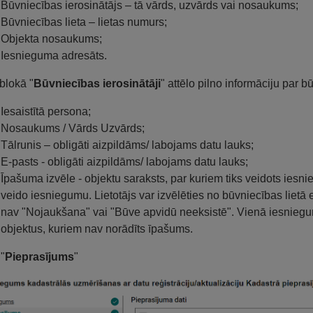
Būvniecības ierosinātājs – tā vārds, uzvārds vai nosaukums;
Būvniecības lieta – lietas numurs;
Objekta nosaukums;
Iesnieguma adresāts.
blokā "
Būvniecības ierosinātāji
" attēlo pilno informāciju par b
Iesaistītā persona;
Nosaukums / Vārds Uzvārds;
Tālrunis – obligāti aizpildāms/ labojams datu lauks;
E-pasts - obligāti aizpildāms/ labojams datu lauks;
Īpašuma izvēle - objektu saraksts, par kuriem tiks veidots iesni
veido iesniegumu. Lietotājs var izvēlēties no būvniecības lietā
nav "Nojaukšana" vai "Būve apvidū neeksistē". Vienā iesniegum
objektus, kuriem nav norādīts īpašums.
 "
Pieprasījums
"