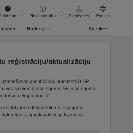
Palīdzība
Piekļūstamība
Pieslēgties
English
rmēšana
Noderīgi
Vairāk
 reģistrāciju/aktualizāciju
s uzmērīšanas pasūtīšanai, autorizēts BISP
kurai vēlas izveidot iesniegumu. Šis iesnieguma
 "Nodošana ekspluatācijā".
ību veidot jaunu dokumentu un iespējamo
atu reģistrāciju/aktualizāciju Kadastrā