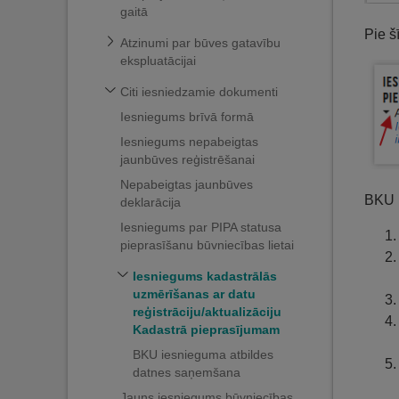
gaitā
Pie š
Atzinumi par būves gatavību
ekspluatācijai
Citi iesniedzamie dokumenti
Iesniegums brīvā formā
Iesniegums nepabeigtas
jaunbūves reģistrēšanai
Nepabeigtas jaunbūves
BKU i
deklarācija
Iesniegums par PIPA statusa
pieprasīšanu būvniecības lietai
Iesniegums kadastrālās
uzmērīšanas ar datu
reģistrāciju/aktualizāciju
Kadastrā pieprasījumam
BKU iesnieguma atbildes
datnes saņemšana
Jauns iesniegums būvniecības