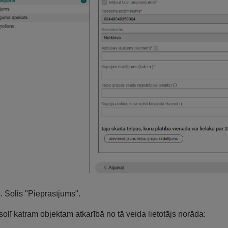
s. Solis "Pieprasījums".
solī katram objektam atkarībā no tā veida lietotājs norāda: