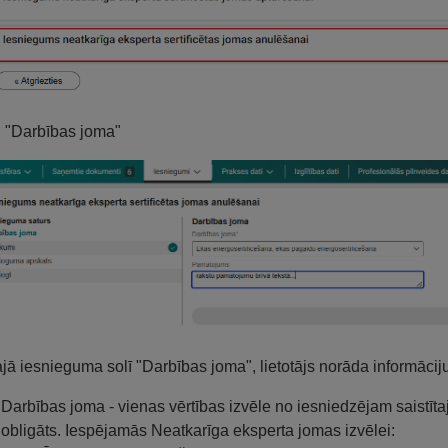
. "Darbības joma"
jā iesnieguma solī "Darbības joma", lietotājs norāda informāciju
Darbības joma - vienas vērtības izvēle no iesniedzējam saistī
obligāts. Iespējamās Neatkarīga eksperta jomas izvēlei: