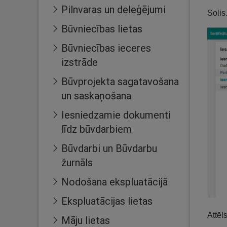
Pilnvaras un deleģējumi
Solis
Būvniecības lietas
Būvniecības ieceres
izstrāde
Būvprojekta sagatavošana
un saskaņošana
Iesniedzamie dokumenti
līdz būvdarbiem
Būvdarbi un Būvdarbu
žurnāls
Nodošana ekspluatācijā
Ekspluatācijas lietas
Attēl
Māju lietas