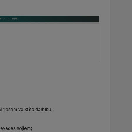
i tiešām veikt šo darbību;
 ievades soļiem;