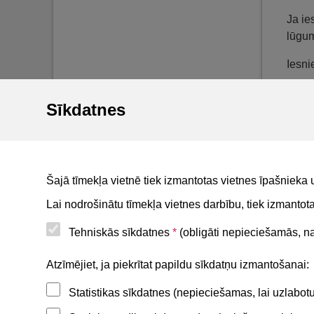
Ja ie
lūgum
Iesni
Sīkdatnes
E-ies
"Iesn
Šajā tīmekļa vietnē tiek izmantotas vietnes īpašnieka 
Lai nodrošinātu tīmekļa vietnes darbību, tiek izmanto
Tehniskās sīkdatnes
*
(obligāti nepieciešamās, nav
Noderīgi
Atzīmējiet, ja piekrītat papildu sīkdatņu izmantošanai:
Statistikas sīkdatnes (nepieciešamas, lai uzlabo
Privātuma politika