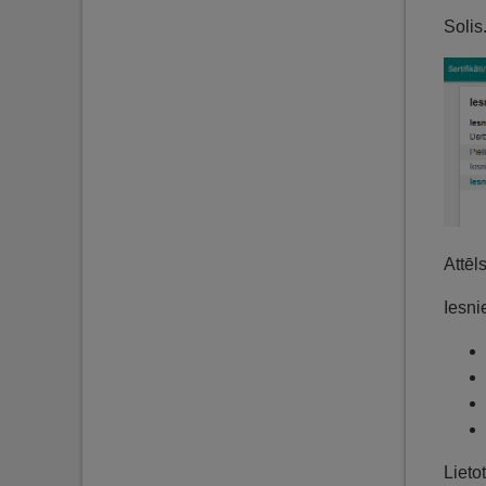
Solis
Attēl
Iesni
Lieto