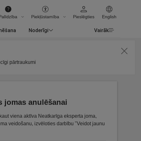
Palīdzība
Piekļūstamība
Pieslēgties
English
rmēšana
Noderīgi
Vairāk
icīgi pārtraukumi
as jomas anulēšanai
r kaut viena aktīva Neatkarīga eksperta joma,
uma veidošanu, izvēloties darbību "Veidot jaunu