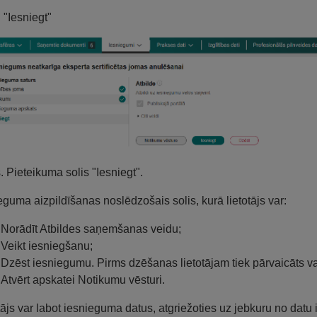
. "Iesniegt"
s. Pieteikuma solis "Iesniegt".
eguma aizpildīšanas noslēdzošais solis, kurā lietotājs var:
Norādīt Atbildes saņemšanas veidu;
Veikt iesniegšanu;
Dzēst iesniegumu. Pirms dzēšanas lietotājam tiek pārvaicāts va
Atvērt apskatei Notikumu vēsturi.
tājs var labot iesnieguma datus, atgriežoties uz jebkuru no datu