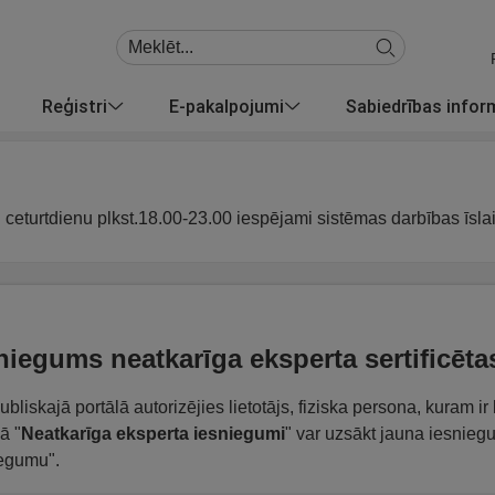
Reģistri
E-pakalpojumi
Sabiedrības info
u ceturtdienu plkst.18.00-23.00 iespējami sistēmas darbības īsla
niegums neatkarīga eksperta sertificēt
ubliskajā portālā autorizējies lietotājs, fiziska persona, kuram i
ā "
Neatkarīga eksperta iesniegumi
" var uzsākt jauna iesnieg
egumu".