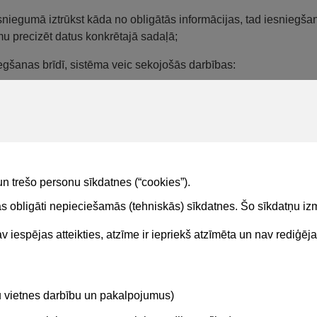
sniegumā iztrūkst kāda no obligātās informācijas, tad iesniegšan
u precizēt datus konkrētajā sadaļā;
egšanas brīdī, sistēma veic sekojošās darbības:
Tiek fiksēts Iesniegšanas datums;
Iesnieguma izmaiņu vēsturē tiek veikts ieraksts par Iesniegšanas 
Iesniegumam uzstāda statusu "Iesniegts". Un iesniegums tiek s
niegto vai sagatavošanā esošo Neatkarīga eksperta e-pakalpoj
iegumi" - "Neatkarīga eksperta iesniegumi"
.
un trešo personu sīkdatnes (“cookies”).
tas obligāti nepieciešamās (tehniskās) sīkdatnes. Šo sīkdatņu 
 iespējas atteikties, atzīme ir iepriekš atzīmēta un nav rediģēj
Kontakti
Sekojie
tu vietnes darbību un pakalpojumus)
BIS atbalsta dienesta tālrunis:
+371 62004010