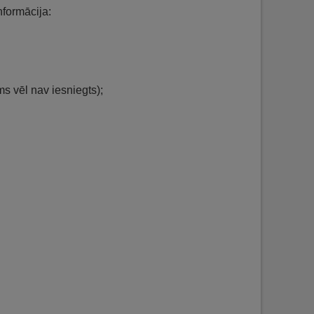
nformācija:
 vēl nav iesniegts);