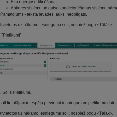
Ēku energosertificēšana;
Apkures sistēmu un gaisa kondicionēšanas sistēmu pārb
Pamatojums - teksta ievades lauks, neobligāts.
ārvietotos uz nākamo iesnieguma soli, nospiež pogu <Tālāk>.
. "Pielikumi"
s. Solis Pielikumi.
solī lietotājam ir iespēja pievienot iesniegumam pielikumu datne
ārvietotos uz nākamo iesnieguma soli, nospiež pogu <Tālāk>.