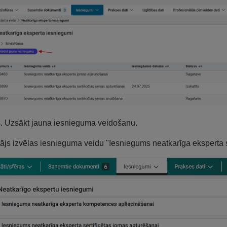
s. Uzsākt jauna iesnieguma veidošanu.
tājs izvēlas iesnieguma veidu "Iesniegums neatkarīga eksperta s