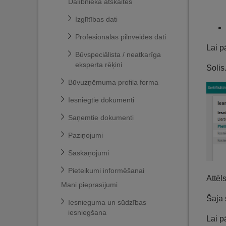
Dalībnieka atskaites
Izglītības dati
Profesionālās pilnveides dati
Lai p
Būvspeciālista / neatkarīga
eksperta rēķini
Solis
Būvuzņēmuma profila forma
Iesniegtie dokumenti
Saņemtie dokumenti
Paziņojumi
Saskaņojumi
Pieteikumi informēšanai
Attēl
Mani pieprasījumi
Šajā 
Iesnieguma un sūdzības
iesniegšana
Lai p