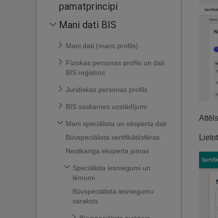
pamatprincipi
Mani dati BIS
Mani dati (mans profils)
Fiziskas personas profils un dati
BIS reģistros
Juridiskas personas profils
BIS saskarnes uzstādījumi
Attēl
Mani speciālista un eksperta dati
Būvspeciālista sertifikāti/sfēras
Lieto
Neatkarīga eksperta jomas
Speciālista iesniegumi un
lēmumi
Būvspeciālista iesniegumu
saraksts