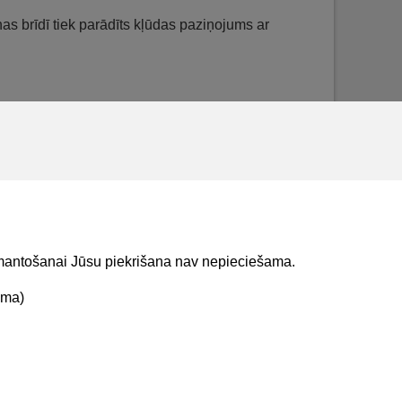
as brīdī tiek parādīts kļūdas paziņojums ar
faktu, laiku un lietotāju;
inhronizēts uz BIS1 Reģistru moduli.
uma iesniegumu lietotājs redz sadaļā
izmantošanai Jūsu piekrišana nav nepieciešama.
ama)
t mums
Lejupielādejiet
lietojumprogrammu