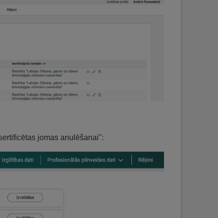
ertificētas jomas anulēšanai":