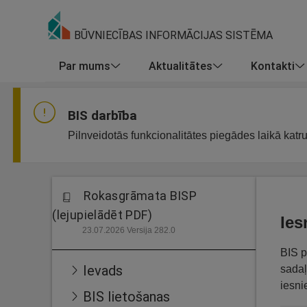
BŪVNIECĪBAS INFORMĀCIJAS SISTĒMA
Par mums
Aktualitātes
Kontakti
BIS darbība
Pilnveidotās funkcionalitātes piegādes laikā katr
Rokasgrāmata BISP
(lejupielādēt PDF)
Ies
23.07.2026 Versija 282.0
BIS p
Ievads
sadaļ
iesni
BIS lietošanas