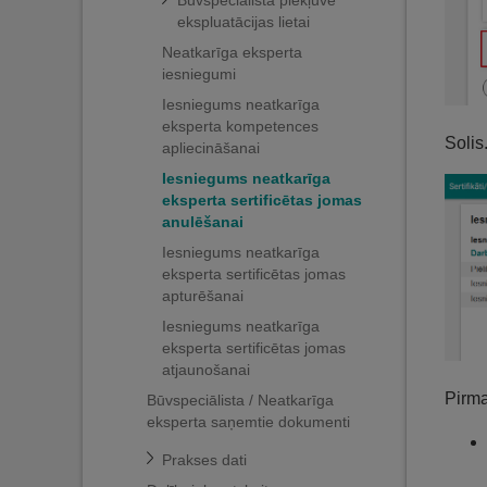
Būvspeciālista piekļuve
ekspluatācijas lietai
Neatkarīga eksperta
iesniegumi
Iesniegums neatkarīga
eksperta kompetences
Solis
apliecināšanai
Iesniegums neatkarīga
eksperta sertificētas jomas
anulēšanai
Iesniegums neatkarīga
eksperta sertificētas jomas
apturēšanai
Iesniegums neatkarīga
eksperta sertificētas jomas
atjaunošanai
Pirma
Būvspeciālista / Neatkarīga
eksperta saņemtie dokumenti
Prakses dati