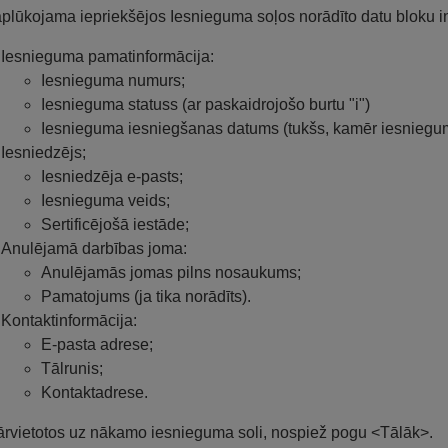
aplūkojama iepriekšējos Iesnieguma soļos norādīto datu bloku i
Iesnieguma pamatinformācija:
Iesnieguma numurs;
Iesnieguma statuss (ar paskaidrojošo burtu "i")
Iesnieguma iesniegšanas datums (tukšs, kamēr iesniegums
Iesniedzējs;
Iesniedzēja e-pasts;
Iesnieguma veids;
Sertificējošā iestāde;
Anulējamā darbības joma:
Anulējamās jomas pilns nosaukums;
Pamatojums (ja tika norādīts).
Kontaktinformācija:
E-pasta adrese;
Tālrunis;
Kontaktadrese.
ārvietotos uz nākamo iesnieguma soli, nospiež pogu <Tālāk>.