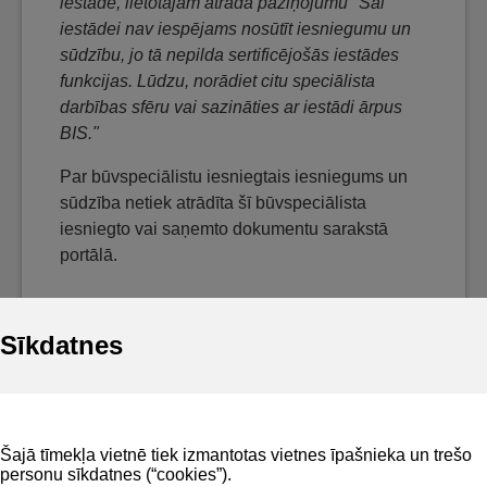
iestāde, lietotājam atrāda paziņojumu "Šai
iestādei nav iespējams nosūtīt iesniegumu un
sūdzību, jo tā nepilda sertificējošās iestādes
funkcijas. Lūdzu, norādiet citu speciālista
darbības sfēru vai sazināties ar iestādi ārpus
BIS."
Par būvspeciālistu iesniegtais iesniegums un
sūdzība netiek atrādīta šī būvspeciālista
iesniegto vai saņemto dokumentu sarakstā
portālā.
Sīkdatnes
Noderīgi
Šajā tīmekļa vietnē tiek izmantotas vietnes īpašnieka un trešo
Privātuma politika
personu sīkdatnes (“cookies”).