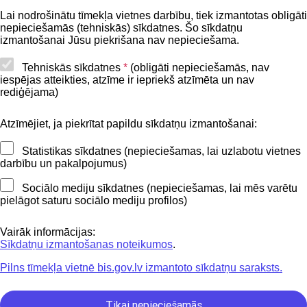
BIS lietošanas noteikumi
Lai nodrošinātu tīmekļa vietnes darbību, tiek izmantotas obligāti
nepieciešamās (tehniskās) sīkdatnes. Šo sīkdatņu
Lapas karte
izmantošanai Jūsu piekrišana nav nepieciešama.
Piekļūstamības paziņojums
Tehniskās sīkdatnes
*
(obligāti nepieciešamās, nav
iespējas atteikties, atzīme ir iepriekš atzīmēta un nav
BIS mobile lietošanas noteikumi
rediģējama)
Atzīmējiet, ja piekrītat papildu sīkdatņu izmantošanai:
Kontakti
Statistikas sīkdatnes (nepieciešamas, lai uzlabotu vietnes
BIS atbalsta dienesta tālrunis:
darbību un pakalpojumus)
+371 62004010
Sociālo mediju sīkdatnes (nepieciešamas, lai mēs varētu
pielāgot saturu sociālo mediju profilos)
Sekojiet mums
Vairāk informācijas:
Sīkdatņu izmantošanas noteikumos
.
Pilns tīmekļa vietnē bis.gov.lv izmantoto sīkdatņu saraksts.
Lejupielādejiet
lietojumprogrammu
Tikai nepieciešamās