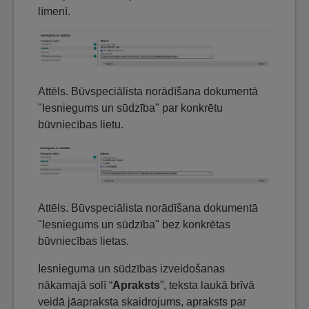
līmenī.
Attēls. Būvspeciālista norādīšana dokumentā
"Iesniegums un sūdzība" par konkrētu
būvniecības lietu.
Attēls. Būvspeciālista norādīšana dokumentā
"Iesniegums un sūdzība" bez konkrētas
būvniecības lietas.
Iesnieguma un sūdzības izveidošanas
nākamajā solī “
Apraksts
”, teksta laukā brīvā
veidā jāapraksta skaidrojums, apraksts par