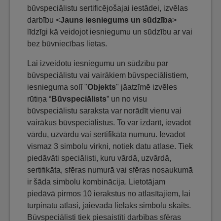
būvspeciālistu sertificējošajai iestādei, izvēlas
darbību <
Jauns iesniegums un sūdzība
>
līdzīgi kā veidojot iesniegumu un sūdzību ar vai
bez būvniecības lietas.
Lai izveidotu iesniegumu un sūdzību par
būvspeciālistu vai vairākiem būvspeciālistiem,
iesnieguma solī "
Objekts
" jāatzīmē izvēles
rūtiņa “
Būvspeciālists
” un no visu
būvspeciālistu saraksta var norādīt vienu vai
vairākus būvspeciālistus. To var izdarīt, ievadot
vārdu, uzvārdu vai sertifikāta numuru. Ievadot
vismaz 3 simbolu virkni, notiek datu atlase. Tiek
piedāvāti speciālisti, kuru vārdā, uzvārdā,
sertifikāta, sfēras numurā vai sfēras nosaukumā
ir šāda simbolu kombinācija. Lietotājam
piedāvā pirmos 10 ierakstus no atlasītajiem, lai
turpinātu atlasi, jāievada lielāks simbolu skaits.
Būvspeciālisti tiek piesaistīti darbības sfēras