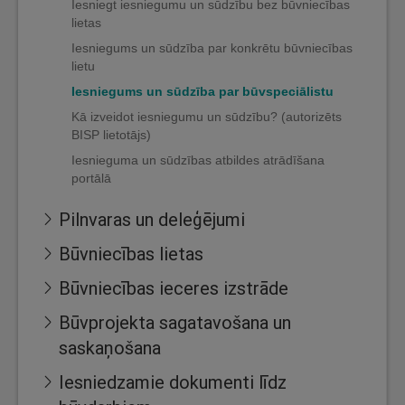
Iesniegt iesniegumu un sūdzību bez būvniecības
lietas
Iesniegums un sūdzība par konkrētu būvniecības
lietu
Iesniegums un sūdzība par būvspeciālistu
Kā izveidot iesniegumu un sūdzību? (autorizēts
BISP lietotājs)
Iesnieguma un sūdzības atbildes atrādīšana
portālā
Pilnvaras un deleģējumi
Būvniecības lietas
Būvniecības ieceres izstrāde
Būvprojekta sagatavošana un
saskaņošana
Iesniedzamie dokumenti līdz