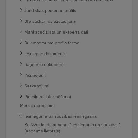
Juridiskas personas profils
BIS saskarnes uzstādījumi
Mani speciālista un eksperta dati
Būvuzņēmuma profila forma
Iesniegtie dokumenti
Saņemtie dokumenti
Paziņojumi
Saskaņojumi
Pieteikumi informēšanai
Mani pieprasījumi
Iesnieguma un sūdzības iesniegšana
Kā izveidot dokumentu "Iesniegums un sūdzība"?
(anonīms lietotājs)