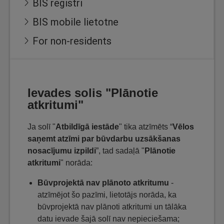
BIS reģistri
BIS mobile lietotne
For non-residents
Ievades solis "Plānotie
atkritumi"
Ja solī "
Atbildīgā iestāde
" tika atzīmēts “
Vēlos
saņemt atzīmi par būvdarbu uzsākšanas
nosacījumu izpildi
”, tad sadaļā "
Plānotie
atkritumi
" norāda:
Būvprojektā nav plānoto atkritumu
-
atzīmējot šo pazīmi, lietotājs norāda, ka
būvprojektā nav plānoti atkritumi un tālāka
datu ievade šajā solī nav nepieciešama;