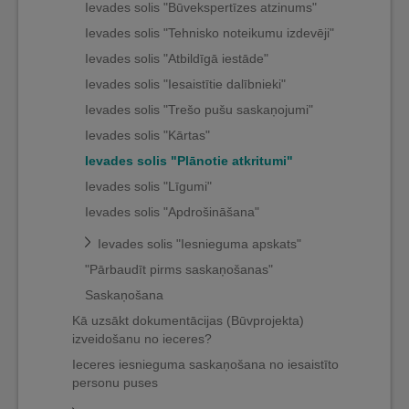
Ievades solis "Būvekspertīzes atzinums"
Ievades solis "Tehnisko noteikumu izdevēji"
Ievades solis "Atbildīgā iestāde"
Ievades solis "Iesaistītie dalībnieki"
Ievades solis "Trešo pušu saskaņojumi"
Ievades solis "Kārtas"
Ievades solis "Plānotie atkritumi"
Ievades solis "Līgumi"
Ievades solis "Apdrošināšana"
Ievades solis "Iesnieguma apskats"
"Pārbaudīt pirms saskaņošanas"
Saskaņošana
Kā uzsākt dokumentācijas (Būvprojekta)
izveidošanu no ieceres?
Ieceres iesnieguma saskaņošana no iesaistīto
personu puses