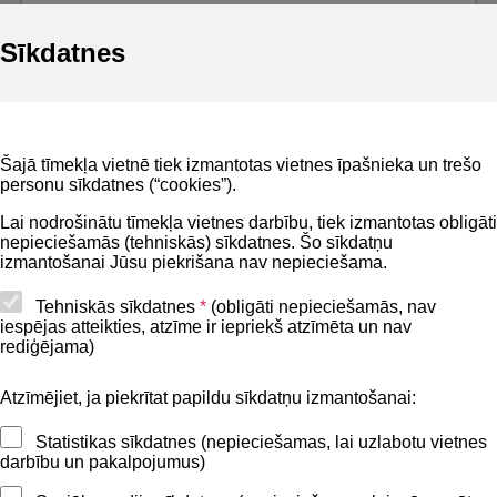
Sīkdatnes
Noderīgi
Šajā tīmekļa vietnē tiek izmantotas vietnes īpašnieka un trešo
Privātuma politika
personu sīkdatnes (“cookies”).
BIS lietošanas noteikumi
Lai nodrošinātu tīmekļa vietnes darbību, tiek izmantotas obligāti
nepieciešamās (tehniskās) sīkdatnes. Šo sīkdatņu
Lapas karte
izmantošanai Jūsu piekrišana nav nepieciešama.
Piekļūstamības paziņojums
Tehniskās sīkdatnes
*
(obligāti nepieciešamās, nav
iespējas atteikties, atzīme ir iepriekš atzīmēta un nav
BIS mobile lietošanas noteikumi
rediģējama)
Atzīmējiet, ja piekrītat papildu sīkdatņu izmantošanai:
Kontakti
Statistikas sīkdatnes (nepieciešamas, lai uzlabotu vietnes
BIS atbalsta dienesta tālrunis:
darbību un pakalpojumus)
+371 62004010