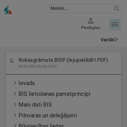
Pieslēgties
Vairāk
Rokasgrāmata BISP (lejupielādēt PDF)
06.08.2026 Versija 284.0
Ievads
BIS lietošanas pamatprincipi
Mani dati BIS
Pilnvaras un deleģējumi
Būvniecības lietas