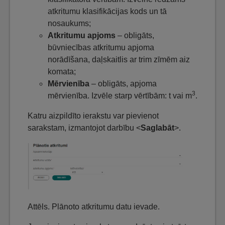
atkritumu klasifikācijas kods un tā
nosaukums;
Atkritumu apjoms
– obligāts,
būvniecības atkritumu apjoma
norādīšana, daļskaitlis ar trim zīmēm aiz
komata;
Mērvienība
– obligāts, apjoma
3
mērvienība. Izvēle starp vērtībām: t vai m
.
Katru aizpildīto ierakstu var pievienot
sarakstam, izmantojot darbību <
Saglabāt
>.
Attēls. Plānoto atkritumu datu ievade.