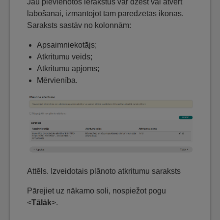
Jau pievienotos ierakstus var dzēst vai atvērt
labošanai, izmantojot tam paredzētās ikonas.
Saraksts sastāv no kolonnām:
Apsaimniekotājs;
Atkritumu veids;
Atkritumu apjoms;
Mērvienība.
Attēls. Izveidotais plānoto atkritumu saraksts
Pārejiet uz nākamo soli, nospiežot pogu
<
Tālāk
>.