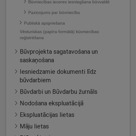
Būvniecības ieceres iesniegšana būvvaldē
Paziņojums par būvniecību
Publiskā apspriešana
Vēsturiskas (papīra formātā) būvniecības
reģistrēšana
Būvprojekta sagatavošana un
saskaņošana
Iesniedzamie dokumenti līdz
būvdarbiem
Būvdarbi un Būvdarbu žurnāls
Nodošana ekspluatācijā
Ekspluatācijas lietas
Māju lietas