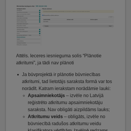
Attēls. Ieceres iesnieguma solis “Plānotie
atkritumi”, ja tādi nav plānoti
Ja būvprojektā ir plānotie būvniecības
atkritumi, tad lietotājs saraksta formā var tos
norādīt. Katram ierakstam norādāmie lauki:
Apsaimniekotājs
– izvēle no Latvijā
reģistrēto atkritumu apsaimniekotāju
saraksta. Nav obligāti aizpildāms lauks;
Atkritumu veids
– obligāts, izvēle no
būvniecībā radušos atkritumu veidu
klasifikatora vērtībām. Izvēlnē redzams