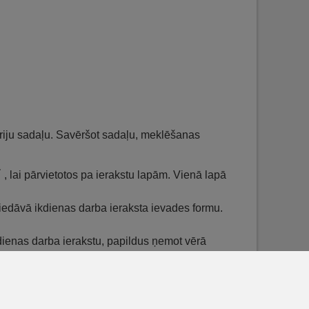
tēriju sadaļu. Savēršot sadaļu, meklēšanas
, lai pārvietotos pa ierakstu lapām. Vienā lapā
piedāvā ikdienas darba ieraksta ievades formu.
dienas darba ierakstu, papildus ņemot vērā
r lietas konfigurācijā paredzēto noklusēto darba
vērtība nav norādīta, atstāj kopētā ieraksta laiku;