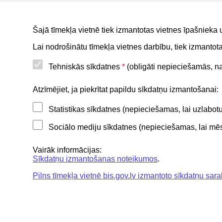
Šajā tīmekļa vietnē tiek izmantotas vietnes īpašnieka 
Lai nodrošinātu tīmekļa vietnes darbību, tiek izmanto
Tehniskās sīkdatnes
*
(obligāti nepieciešamās, nav
Noderīgi
Atzīmējiet, ja piekrītat papildu sīkdatņu izmantošanai:
Statistikas sīkdatnes (nepieciešamas, lai uzlabo
Privātuma politika
Sociālo mediju sīkdatnes (nepieciešamas, lai mēs 
BIS lietošanas noteikumi
Lapas karte
Vairāk informācijas:
Sīkdatņu izmantošanas noteikumos
.
Piekļūstamības paziņojums
Pilns tīmekļa vietnē bis.gov.lv izmantoto sīkdatņu sara
BIS mobile lietošanas noteikumi
Būvniecības valsts kontroles birojs | 