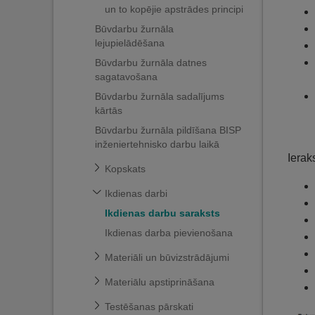
un to kopējie apstrādes principi
Būvdarbu žurnāla
lejupielādēšana
Būvdarbu žurnāla datnes
sagatavošana
Būvdarbu žurnāla sadalījums
kārtās
Būvdarbu žurnāla pildīšana BISP
inženiertehnisko darbu laikā
Ierak
Kopskats
Ikdienas darbi
Ikdienas darbu saraksts
Ikdienas darba pievienošana
Materiāli un būvizstrādājumi
Materiālu apstiprināšana
Testēšanas pārskati