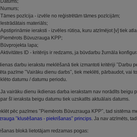
Datums;
Numurs;
Tāmes pozīcija - izvēle no reģistrētām tāmes pozīcijām;
Iestrādātais materiāls;
Apstiprināmie ieraksti - izvēles rūtiņa, kuru atzīmējot [v] tiek atlasī
Piemērots Būvuzrauga KPP;
Būvprojekta lapa;
Aktivitātes ID - kritērijs ir redzams, ja būvdarbu žurnāla konfigur
dienas darbu ierakstu meklēšanā tiek izmantoti kritēriji "Darbu pe
ēta pazīme "Vairāku dienu darbs", tiek meklēti, pārbaudot, vai to
klēto datumu / datumu periodu.
Ja vairāku dienu ikdienas darba ierakstam nav norādīts beigu p
par šī ieraksta beigu datumu tiek uzskatīts aktuālais datums.
klēt pēc pazīmes "Piemērots Būvuzrauga KPP", tad sistēma mek
rauga "klusēšanas - piekrišanas" princips
. Ja nav atzīmēts, ta
šanas blokā lietotājam redzamas pogas: