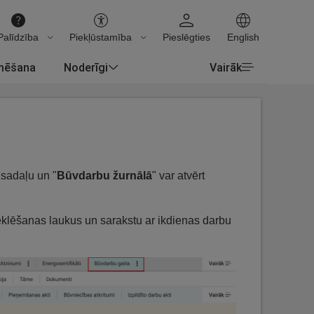
Palīdzība
Piekļūstamība
Pieslēgties
English
rmēšana
Noderīgi
Vairāk
 sadaļu un "
Būvdarbu žurnālā
" var atvērt
meklēšanas laukus un sarakstu ar ikdienas darbu