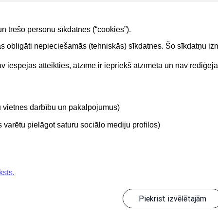
Atvērt labošanai, ja lietotājs un ieraksts atbilst esošiem
Apskatīt ieraksta detalizētos datus, ja lietotājs un ieraks
un trešo personu sīkdatnes (“cookies”).
tas obligāti nepieciešamās (tehniskās) sīkdatnes. Šo sīkdatņu 
 iespējas atteikties, atzīme ir iepriekš atzīmēta un nav rediģēj
Kontakti
Sekojie
tu vietnes darbību un pakalpojumus)
BIS atbalsta dienesta tālrunis:
+371 62004010
varētu pielāgot saturu sociālo mediju profilos)
ksts.
Piekrist izvēlētajām
Informācijas pārpublicēšanas gadījumā atsauce uz Būvniecības informācijas s