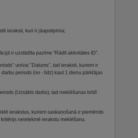
ti ieraksti, kuri ir jāapstiprina;
ācijā ir uzstādīta pazīme “Rādīt aktivitātes ID”.
riods" un/vai "Datums", tad ieraksti, kuriem ir
 darbu periods (no - līdz) kaut 1 dienu pārklājas
eriods (Uzsākts darbs), tad meklēšanas brīdī
lē ierakstus, kuriem saskaņošanā ir piemērots
d kritērijs neietekmē ierakstu meklēšanu.