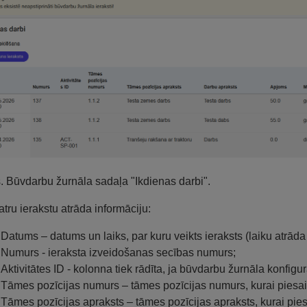
s. Būvdarbu žurnāla sadaļa "Ikdienas darbi".
atru ierakstu atrāda informāciju:
Datums – datums un laiks, par kuru veikts ieraksts (laiku atrāda 
Numurs - ieraksta izveidošanas secības numurs;
Aktivitātes ID - kolonna tiek rādīta, ja būvdarbu žurnāla konfigur
Tāmes pozīcijas numurs – tāmes pozīcijas numurs, kurai piesaist
Tāmes pozīcijas apraksts – tāmes pozīcijas apraksts, kurai piesa