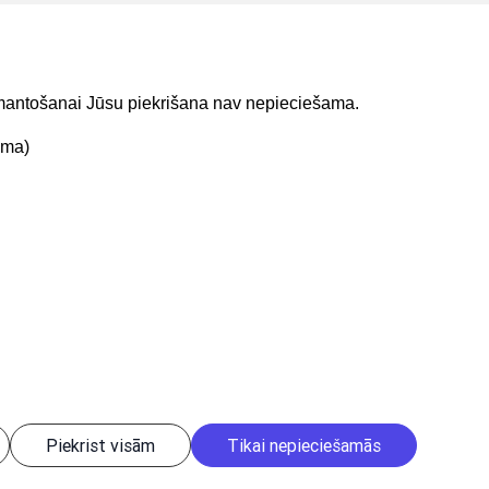
 labošanas nosacījumiem;
ts atbilst esošiem datu skatīšanās nosacījumiem.
izmantošanai Jūsu piekrišana nav nepieciešama.
ama)
t mums
Lejupielādejiet
lietojumprogrammu
Piekrist visām
Tikai nepieciešamās
istēmu obligāta. | Build: 1bae2-C (20260806205642) (production)