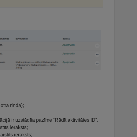
otrā rindā);
ācijā ir uzstādīta pazīme “Rādīt aktivitātes ID”.
īts ieraksts;
istīts ieraksts;