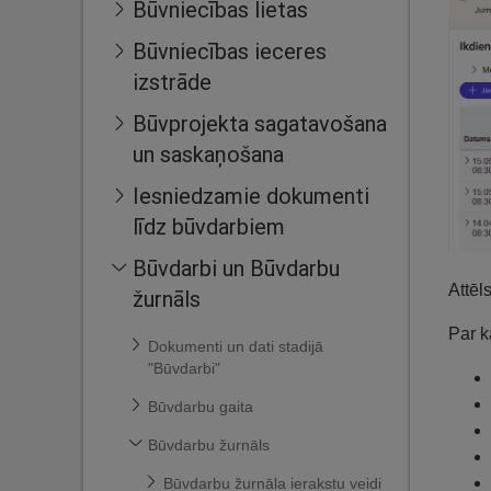
Būvniecības lietas
Būvniecības ieceres
izstrāde
Būvprojekta sagatavošana
un saskaņošana
Iesniedzamie dokumenti
līdz būvdarbiem
Būvdarbi un Būvdarbu
Attēl
žurnāls
Par k
Dokumenti un dati stadijā
"Būvdarbi"
Būvdarbu gaita
Būvdarbu žurnāls
Būvdarbu žurnāla ierakstu veidi