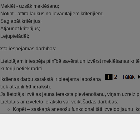
Meklēt - uzsāk meklēšanu;
Notīrīt - attīra laukus no ievadītajiem kritērijiem;
Saglabāt kritērijus;
Atjaunot kritērijus;
Lejupielādēt;
stā iespējamās darbības:
Lietotājam ir iespēja pilnībā savērst un izvērst meklēšanas kri
kritēriji netiek rādīti.
Ikdienas darbu sarakstā ir pieejama lapošana
tiek atrādīti
50 ieraksti
.
Ja lietotājs izvēlas jauna ieraksta pievienošanu, viņam uzreiz 
Lietotājs ar izvēlēto ierakstu var veikt šādas darbības:
Kopēt – saskaņā ar esošu funkcionalitāti izveido jaunu ik
šādus nosacījumus;
Datums tiek aizstāts ar pašreizējo datumu un laiks a
laika sākumu, ja tāds ir norādīts. Ja laika noklusētā 
Saglabā kopētā ieraksta atbildīgo personu.