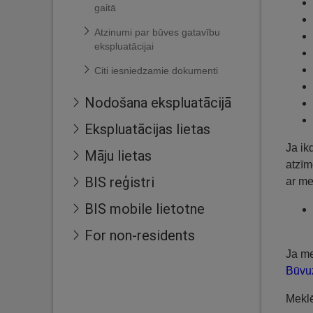
gaitā
Atzinumi par būves gatavību
ekspluatācijai
Citi iesniedzamie dokumenti
Nodošana ekspluatācijā
Ekspluatācijas lietas
Ja ik
Māju lietas
atzīm
BIS reģistri
ar me
BIS mobile lietotne
For non-residents
Ja me
Būvuz
Meklē