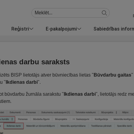
Reģistri
E-pakalpojumi
Sabiedrības info
ienas darbu saraksts
izēts BISP lietotājs atver būvniecības lietas "
Būvdarbu gaitas
"
u "
Ikdienas darbi
".
ot būvdarbu žurnāla sarakstu "
Ikdienas darbi
", lietotājs redz 
stiem.