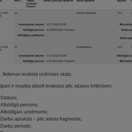
s. Ikdienas ieraksta izvērstais skats.
tājam ir iespēja atlasīt ierakstus pēc atlases kritērijiem:
Statuss;
Atbildīgā persona;
Atbildīgais uzņēmums;
Darbu apraksts – pēc teksta fragmenta;
Darbu periods;