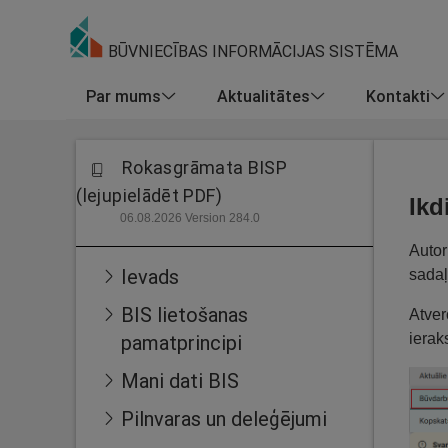
BŪVNIECĪBAS INFORMĀCIJAS SISTĒMA
Par mums
Aktualitātes
Kontakti
Rokasgrāmata BISP
(lejupielādēt PDF)
Ikd
06.08.2026 Version 284.0
Autor
Ievads
sadaļ
BIS lietošanas
Atver
ierak
pamatprincipi
Mani dati BIS
Pilnvaras un deleģējumi