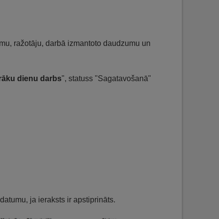
kumu, ražotāju, darbā izmantoto daudzumu un
rāku dienu darbs
", statuss "Sagatavošanā"
atumu, ja ieraksts ir apstiprināts.