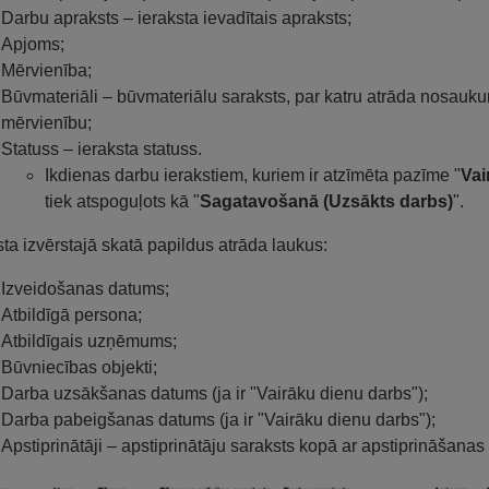
Darbu apraksts – ieraksta ievadītais apraksts;
Apjoms;
Mērvienība;
Būvmateriāli – būvmateriālu saraksts, par katru atrāda nosau
mērvienību;
Statuss – ieraksta statuss.
Ikdienas darbu ierakstiem, kuriem ir atzīmēta pazīme "
Vai
tiek atspoguļots kā "
Sagatavošanā (Uzsākts darbs)
".
sta izvērstajā skatā papildus atrāda laukus:
Izveidošanas datums;
Atbildīgā persona;
Atbildīgais uzņēmums;
Būvniecības objekti;
Darba uzsākšanas datums (ja ir "Vairāku dienu darbs");
Darba pabeigšanas datums (ja ir "Vairāku dienu darbs");
Apstiprinātāji – apstiprinātāju saraksts kopā ar apstiprināšanas d