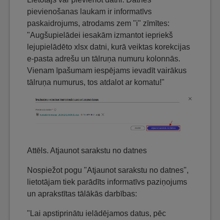
pievienošanas laukam ir informatīvs
paskaidrojums, atrodams zem "i" zīmītes:
"Augšupielādei iesakām izmantot iepriekš
lejupielādēto xlsx datni, kurā veiktas korekcijas
e-pasta adrešu un tālruņa numuru kolonnās.
Vienam īpašumam iespējams ievadīt vairākus
tālruņa numurus, tos atdalot ar komatu!"
Attēls. Atjaunot sarakstu no datnes
Nospiežot pogu "Atjaunot sarakstu no datnes",
lietotājam tiek parādīts informatīvs paziņojums
un aprakstītas tālākās darbības:
"Lai apstiprinātu ielādējamos datus, pēc