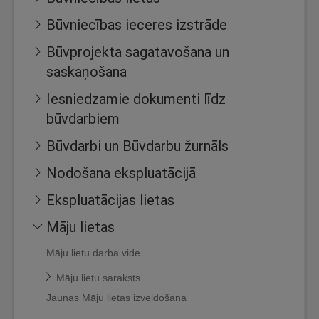
Būvniecības ieceres izstrāde
Būvprojekta sagatavošana un
saskaņošana
Iesniedzamie dokumenti līdz
būvdarbiem
Būvdarbi un Būvdarbu žurnāls
Nodošana ekspluatācijā
Ekspluatācijas lietas
Māju lietas
Māju lietu darba vide
Māju lietu saraksts
Jaunas Māju lietas izveidošana