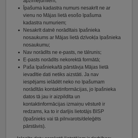
apzīmējumiem;
Īpašuma kadastra numurs nesakrīt ne ar
vienu no Mājas lietā esošo īpašuma
kadastra numuriem;
Nesakrīt datnē norādītais īpašnieka
nosaukums ar Mājas lietā dzīvokļa īpašnieka
nosaukumu;
Nav norādīts ne e-pasts, ne tālrunis;
E-pasts norādīts nekorektā formātā;
Paša īpašnieka/tā pārstāvja Mājas lietā
ievadītie dati netiks aizstāti. Ja nav
iespējams ielādēt neko no īpašumam
norādītās kontaktinformācijas, jo īpašnieka
datos tā jau ir aizpildīta un
kontaktinformācijas izmaiņu vēsturē ir
redzams, ka to ir darījis lietotājs BISP
(īpašnieks vai tā pilnvarots/deleģēts
pārstāvis).