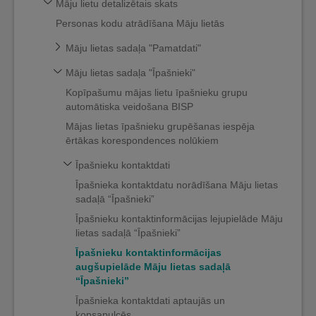
Māju lietu detalizētais skats
Personas kodu atrādīšana Māju lietās
Māju lietas sadaļa "Pamatdati"
Māju lietas sadaļa "Īpašnieki"
Kopīpašumu mājas lietu īpašnieku grupu
automātiska veidošana BISP
Mājas lietas īpašnieku grupēšanas iespēja
ērtākas korespondences nolūkiem
Īpašnieku kontaktdati
Īpašnieka kontaktdatu norādīšana Māju lietas
sadaļā “Īpašnieki”
Īpašnieku kontaktinformācijas lejupielāde Māju
lietas sadaļā “Īpašnieki”
Īpašnieku kontaktinformācijas
augšupielāde Māju lietas sadaļā
“Īpašnieki”
Īpašnieka kontaktdati aptaujās un
kopsapulcēs