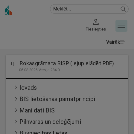
Pieslēgties
Vairāk
Rokasgrāmata BISP (lejupielādēt PDF)
06.08.2026 Versija 284.0
Ievads
BIS lietošanas pamatprincipi
Mani dati BIS
Pilnvaras un deleģējumi
Būvniecības lietas