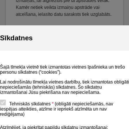
izmaiņas, lai atgrieztos pie tā apstrādes vēlāk.
Kamēr netiek veikta izmaiņu apstrāde vai
atcelšana, ielasīto datu saraksts tiek uzglabāts.
Sīkdatnes
Noderīgi
Šajā tīmekļa vietnē tiek izmantotas vietnes īpašnieka un trešo
Privātuma politika
personu sīkdatnes (“cookies”).
BIS lietošanas noteikumi
Lai nodrošinātu tīmekļa vietnes darbību, tiek izmantotas obligāti
nepieciešamās (tehniskās) sīkdatnes. Šo sīkdatņu
Lapas karte
izmantošanai Jūsu piekrišana nav nepieciešama.
Piekļūstamības paziņojums
Tehniskās sīkdatnes
*
(obligāti nepieciešamās, nav
iespējas atteikties, atzīme ir iepriekš atzīmēta un nav
BIS mobile lietošanas noteikumi
rediģējama)
Atzīmējiet, ja piekrītat papildu sīkdatņu izmantošanai: