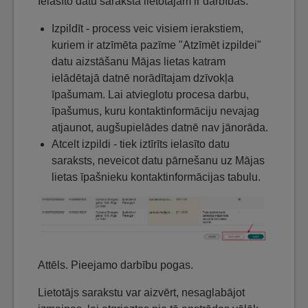
Ielasīto datu sarakstā lietotājam ir darbības:
Izpildīt - process veic visiem ierakstiem,
kuriem ir atzīmēta pazīme "Atzīmēt izpildei"
datu aizstāšanu Mājas lietas katram
ielādētajā datnē norādītajam dzīvokļa
īpašumam. Lai atvieglotu procesa darbu,
īpašumus, kuru kontaktinformāciju nevajag
atjaunot, augšupielādes datnē nav jānorāda.
Atcelt izpildi - tiek iztīrīts ielasīto datu
saraksts, neveicot datu pārnešanu uz Mājas
lietas īpašnieku kontaktinformācijas tabulu.
Attēls. Pieejamo darbību pogas.
Lietotājs sarakstu var aizvērt, nesaglabājot