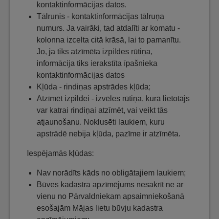
kontaktinformācijas datos.
Tālrunis - kontaktinformācijas tālruņa
numurs. Ja vairāki, tad atdalīti ar komatu -
kolonna izcelta citā krāsā, lai to pamanītu.
Jo, ja tiks atzīmēta izpildes rūtiņa,
informācija tiks ierakstīta īpašnieka
kontaktinformācijas datos
Kļūda - rindiņas apstrādes kļūda;
Atzīmēt izpildei - izvēles rūtiņa, kurā lietotājs
var katrai rindiņai atzīmēt, vai veikt tās
atjaunošanu. Noklusēti laukiem, kuru
apstrādē nebija kļūda, pazīme ir atzīmēta.
Iespējamās kļūdas:
Nav norādīts kāds no obligātajiem laukiem;
Būves kadastra apzīmējums nesakrīt ne ar
vienu no Pārvaldniekam apsaimniekošanā
esošajām Mājas lietu būvju kadastra