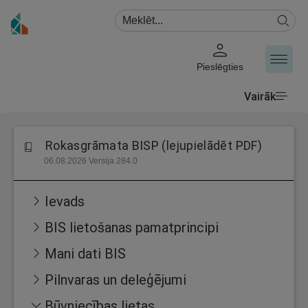
Pieslēgties
Vairāk
Rokasgrāmata BISP (lejupielādēt PDF)
06.08.2026 Versija 284.0
Ievads
BIS lietošanas pamatprincipi
Mani dati BIS
Pilnvaras un deleģējumi
Būvniecības lietas