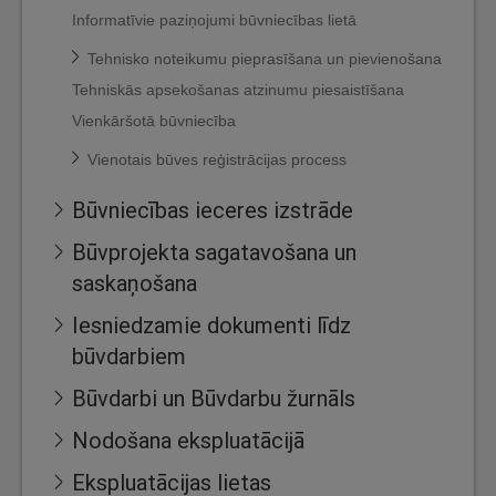
Informatīvie paziņojumi būvniecības lietā
Tehnisko noteikumu pieprasīšana un pievienošana
Tehniskās apsekošanas atzinumu piesaistīšana
Vienkāršotā būvniecība
Vienotais būves reģistrācijas process
Būvniecības ieceres izstrāde
Būvprojekta sagatavošana un
saskaņošana
Iesniedzamie dokumenti līdz
būvdarbiem
Būvdarbi un Būvdarbu žurnāls
Nodošana ekspluatācijā
Ekspluatācijas lietas