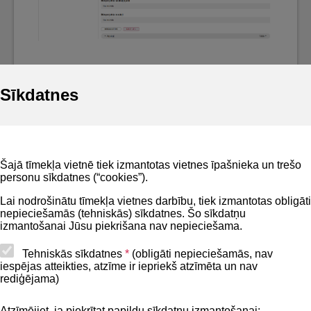
Sīkdatnes
Noderīgi
Šajā tīmekļa vietnē tiek izmantotas vietnes īpašnieka un trešo
Privātuma politika
personu sīkdatnes (“cookies”).
BIS lietošanas noteikumi
Lai nodrošinātu tīmekļa vietnes darbību, tiek izmantotas obligāti
nepieciešamās (tehniskās) sīkdatnes. Šo sīkdatņu
Lapas karte
izmantošanai Jūsu piekrišana nav nepieciešama.
Piekļūstamības paziņojums
Tehniskās sīkdatnes
*
(obligāti nepieciešamās, nav
iespējas atteikties, atzīme ir iepriekš atzīmēta un nav
BIS mobile lietošanas noteikumi
rediģējama)
Atzīmējiet, ja piekrītat papildu sīkdatņu izmantošanai: