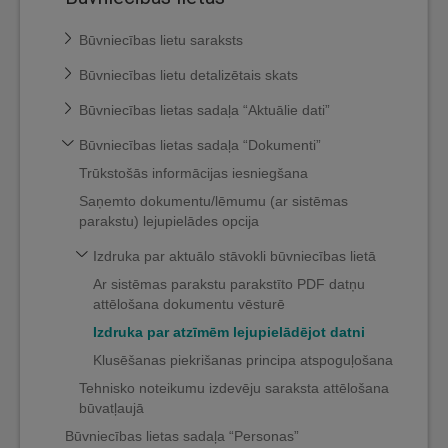
Būvniecības lietu saraksts
Būvniecības lietu detalizētais skats
Būvniecības lietas sadaļa “Aktuālie dati”
Būvniecības lietas sadaļa “Dokumenti”
Trūkstošās informācijas iesniegšana
Saņemto dokumentu/lēmumu (ar sistēmas
parakstu) lejupielādes opcija
Izdruka par aktuālo stāvokli būvniecības lietā
Ar sistēmas parakstu parakstīto PDF datņu
attēlošana dokumentu vēsturē
Izdruka par atzīmēm lejupielādējot datni
Klusēšanas piekrišanas principa atspoguļošana
Tehnisko noteikumu izdevēju saraksta attēlošana
būvatļaujā
Būvniecības lietas sadaļa “Personas”