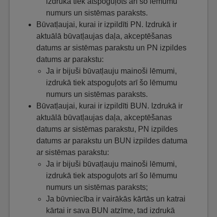
izdrukā tiek atspoguļots arī šo lēmumu
numurs un sistēmas paraksts.
Būvatļaujai, kurai ir izpildīti PN. Izdrukā ir
aktuālā būvatļaujas daļa, akceptēšanas
datums ar sistēmas parakstu un PN izpildes
datums ar parakstu:
Ja ir bijuši būvatļauju mainoši lēmumi,
izdrukā tiek atspoguļots arī šo lēmumu
numurs un sistēmas paraksts.
Būvatļaujai, kurai ir izpildīti BUN. Izdrukā ir
aktuālā būvatļaujas daļa, akceptēšanas
datums ar sistēmas parakstu, PN izpildes
datums ar parakstu un BUN izpildes datuma
ar sistēmas parakstu:
Ja ir bijuši būvatļauju mainoši lēmumi,
izdrukā tiek atspoguļots arī šo lēmumu
numurs un sistēmas paraksts;
Ja būvniecība ir vairākās kārtās un katrai
kārtai ir sava BUN atzīme, tad izdrukā