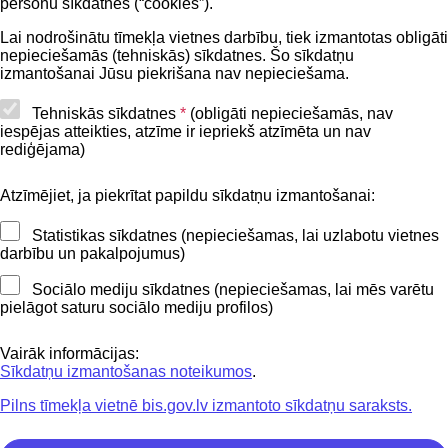
personu sīkdatnes (“cookies”).
BIS lietošanas noteikumi
Lai nodrošinātu tīmekļa vietnes darbību, tiek izmantotas obligāti
nepieciešamās (tehniskās) sīkdatnes. Šo sīkdatņu
Lapas karte
izmantošanai Jūsu piekrišana nav nepieciešama.
Piekļūstamības paziņojums
Tehniskās sīkdatnes
*
(obligāti nepieciešamās, nav
iespējas atteikties, atzīme ir iepriekš atzīmēta un nav
BIS mobile lietošanas noteikumi
rediģējama)
Atzīmējiet, ja piekrītat papildu sīkdatņu izmantošanai:
Kontakti
Statistikas sīkdatnes (nepieciešamas, lai uzlabotu vietnes
BIS atbalsta dienesta tālrunis:
darbību un pakalpojumus)
+371 62004010
Sociālo mediju sīkdatnes (nepieciešamas, lai mēs varētu
pielāgot saturu sociālo mediju profilos)
Sekojiet mums
Vairāk informācijas:
Sīkdatņu izmantošanas noteikumos
.
Pilns tīmekļa vietnē bis.gov.lv izmantoto sīkdatņu saraksts.
Lejupielādejiet