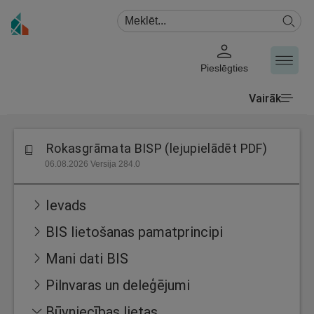
Pieslēgties
Vairāk
Rokasgrāmata BISP (lejupielādēt PDF)
06.08.2026 Versija 284.0
Ievads
BIS lietošanas pamatprincipi
Mani dati BIS
Pilnvaras un deleģējumi
Būvniecības lietas