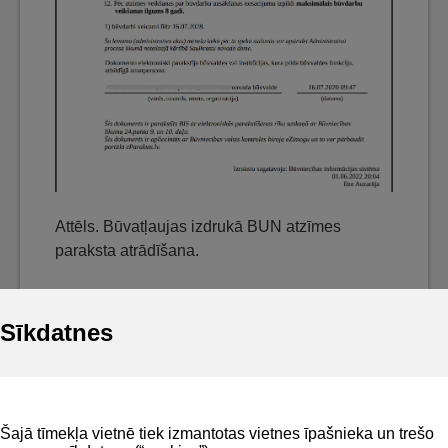
Attēls. Būvatļaujas izdrukā BUN atzīmes
paraksta atrādīšana.
Sīkdatnes
Noderīgi
Šajā tīmekļa vietnē tiek izmantotas vietnes īpašnieka un trešo
Privātuma politika