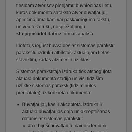
tiesībām atver sev pieejamu būvniecības lietu,
kuras dokumenta sarakstā atver būvatļauju,
apliecinājuma karti vai paskaidrojuma rakstu,
un veido izdruku, nospiežot pogu
<
Lejupielādēt datni
> formas apakšā.
Lietotājs iegūst būvvaldes ar sistēmas parakstu
parakstītu izdruku atbilstoši aktuālajam lietas
stāvoklim, kādas atzīmes ir uzliktas.
Sistēmas parakstītajā izdrukā tiek atspoguļota
aktuālā dokumenta stadija un visi līdz šim
uzliktie sistēmas paraksti (līdz minūtes
precizitātei) uz konkrētā dokumenta:
Būvatļaujai, kas ir akceptēta. Izdrukā ir
aktuālā būvatļaujas daļa un akceptēšanas
datums ar sistēmas parakstu:
Ja ir bijuši būvatļauju mainoši lēmumi,