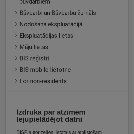
būvdarbiem
Būvdarbi un Būvdarbu žurnāls
Nodošana ekspluatācijā
Ekspluatācijas lietas
Māju lietas
BIS reģistri
BIS mobile lietotne
For non-residents
Izdruka par atzīmēm
lejupielādējot datni
BISP autorizējies lietotājs ar atbilstošām