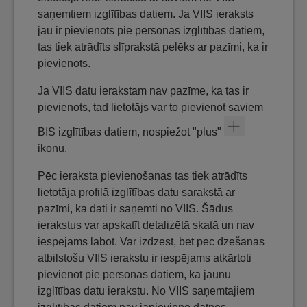
saņemtiem izglītības datiem. Ja VIIS ieraksts
jau ir pievienots pie personas izglītības datiem,
tas tiek atrādīts slīprakstā pelēks ar pazīmi, ka ir
pievienots.
Ja VIIS datu ierakstam nav pazīme, ka tas ir
pievienots, tad lietotājs var to pievienot saviem
BIS izglītības datiem, nospiežot "plus"
ikonu.
Pēc ieraksta pievienošanas tas tiek atrādīts
lietotāja profilā izglītības datu sarakstā ar
pazīmi, ka dati ir saņemti no VIIS. Šādus
ierakstus var apskatīt detalizētā skatā un nav
iespējams labot. Var izdzēst, bet pēc dzēšanas
atbilstošu VIIS ierakstu ir iespējams atkārtoti
pievienot pie personas datiem, kā jaunu
izglītības datu ierakstu. No VIIS saņemtajiem