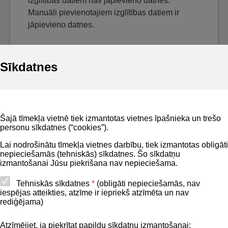
izglītības datiem nav jāpievieno datnes.
Manuāli pievienotajiem izglītības datiem ir
jāpievieno datnes.
Sīkdatnes
Noderīgi
Šajā tīmekļa vietnē tiek izmantotas vietnes īpašnieka un trešo
Privātuma politika
personu sīkdatnes (“cookies”).
BIS lietošanas noteikumi
Lai nodrošinātu tīmekļa vietnes darbību, tiek izmantotas obligāti
nepieciešamās (tehniskās) sīkdatnes. Šo sīkdatņu
Lapas karte
izmantošanai Jūsu piekrišana nav nepieciešama.
Piekļūstamības paziņojums
Tehniskās sīkdatnes
*
(obligāti nepieciešamās, nav
iespējas atteikties, atzīme ir iepriekš atzīmēta un nav
BIS mobile lietošanas noteikumi
rediģējama)
Atzīmējiet, ja piekrītat papildu sīkdatņu izmantošanai: