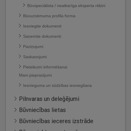
Būvspeciālista / neatkarīga eksperta rēķini
Būvuzņēmuma profila forma
Iesniegtie dokumenti
Saņemtie dokumenti
Paziņojumi
Saskaņojumi
Pieteikumi informēšanai
Mani pieprasījumi
Iesnieguma un sūdzības iesniegšana
Pilnvaras un deleģējumi
Būvniecības lietas
Būvniecības ieceres izstrāde