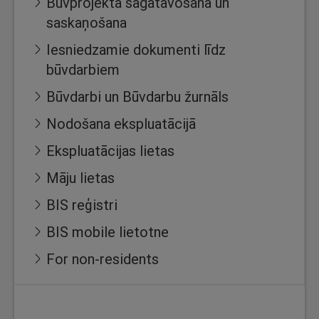
Būvprojekta sagatavošana un
saskaņošana
Iesniedzamie dokumenti līdz
būvdarbiem
Būvdarbi un Būvdarbu žurnāls
Nodošana ekspluatācijā
Ekspluatācijas lietas
Māju lietas
BIS reģistri
BIS mobile lietotne
For non-residents