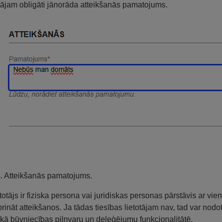
tājam obligāti jānorāda atteikšanās pamatojums.
s. Atteikšanās pamatojums.
etotājs ir fiziska persona vai juridiskas personas pārstāvis ar v
prināt atteikšanos. Ja tādas tiesības lietotājam nav, tad var no
 kā būvniecības pilnvaru un deleģējumu funkcionalitātē.