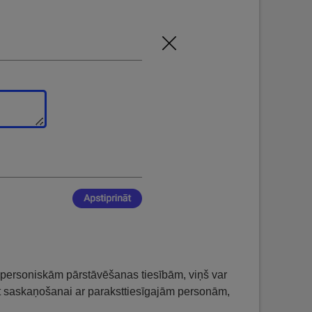
ienpersoniskām pārstāvēšanas tiesībām, viņš var
dot saskaņošanai ar paraksttiesīgajām personām,