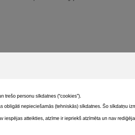
un trešo personu sīkdatnes (“cookies”).
tas obligāti nepieciešamās (tehniskās) sīkdatnes. Šo sīkdatņu 
 iespējas atteikties, atzīme ir iepriekš atzīmēta un nav rediģēj
Kontakti
Sekojie