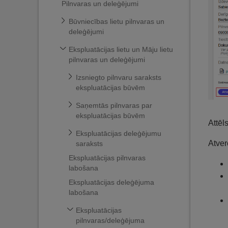
Pilnvaras un deleģējumi
Būvniecības lietu pilnvaras un
deleģējumi
Ekspluatācijas lietu un Māju lietu
pilnvaras un deleģējumi
Izsniegto pilnvaru saraksts
ekspluatācijas būvēm
Saņemtās pilnvaras par
ekspluatācijas būvēm
Attēl
Ekspluatācijas deleģējumu
Atver
saraksts
Ekspluatācijas pilnvaras
labošana
Ekspluatācijas deleģējuma
labošana
Ekspluatācijas
pilnvaras/deleģējuma