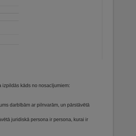
ja izpildās kāds no nosacījumiem:
ģējums darbībām ar pilnvarām, un pārstāvētā
āvētā juridiskā persona ir persona, kurai ir