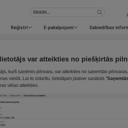
Reģistri
E-pakalpojumi
Sabiedrības info
lietotājs var atteikties no piešķirtās pil
tājs, kurš saņēmis pilnvaru, var atteikties no saņemtās pilnvaras
nas vārdā. Lai to izdarītu, lietotājam jāatver saraksts “
Saņemtās
ras vēlas atteikties.