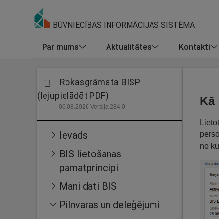
BŪVNIECĪBAS INFORMĀCIJAS SISTĒMA
Par mums
Aktualitātes
Kontakti
Rokasgrāmata BISP
(lejupielādēt PDF)
Kā 
06.08.2026 Versija 284.0
Lieto
Ievads
perso
no ku
BIS lietošanas
pamatprincipi
Mani dati BIS
Pilnvaras un deleģējumi