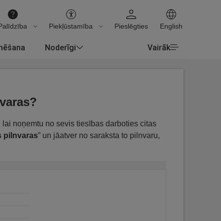
Palīdzība
Piekļūstamība
Pieslēgties
English
rmēšana
Noderīgi
Vairāk
nvaras?
, lai noņemtu no sevis tiesības darboties citas
 pilnvaras
” un jāatver no saraksta to pilnvaru,