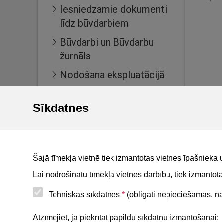
Iesniedzamie dokumenti
līdz būvdarbiem
Būvdarbi un Būvdarbu
žurnāls
Nodošana ekspluatācijā
Ekspluatācijas lietas
Sīkdatnes
Māju lietas
BIS reģistri
BIS mobile lietotne
Šajā tīmekļa vietnē tiek izmantotas vietnes īpašnieka 
For non-residents
Lai nodrošinātu tīmekļa vietnes darbību, tiek izmanto
Tehniskās sīkdatnes
*
(obligāti nepieciešamās, nav
Noderīgi
Atzīmējiet, ja piekrītat papildu sīkdatņu izmantošanai: