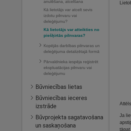
anulēšana, atcelšana
Lieto
Kā lietotājs var atcelt sevis
izdotu pilnvaru vai
deleģējumu?
Kā lietotājs var atteikties no
piešķirtās pilnvaras?
Kopējās darbības pilnvaras un
deleģējuma detalizētajā formā
Pārvaldnieka iespēja reģistrēt
ekspluatācijas pilnvaru vai
deleģējumu
Būvniecības lietas
Būvniecības ieceres
Attēl
izstrāde
Ja li
Būvprojekta sagatavošana
apsti
un saskaņošana
tāpat