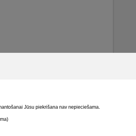
izmantošanai Jūsu piekrišana nav nepieciešama.
ama)
t mums
Lejupielādejiet