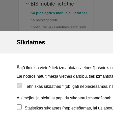
BIS mobile lietotne
Kā pieslēgties mobilajai lietotnei
Kā pārslēgt profilu
Konfigurācija / Lietotnes iestatījumi
un izrakstīšanās
Sīkdatnes
Mobilās lietotnes pakalpojumi
Ekspluatācijas sadaļa
Paziņojumi un paziņojumu
konfigurācija
Šajā tīmekļa vietnē tiek izmantotas vietnes īpašnieka 
For non-residents
Lai nodrošinātu tīmekļa vietnes darbību, tiek izmanto
Tehniskās sīkdatnes
*
(obligāti nepieciešamās, nav
Noderīgi
Atzīmējiet, ja piekrītat papildu sīkdatņu izmantošanai:
Statistikas sīkdatnes (nepieciešamas, lai uzlabo
Privātuma politika