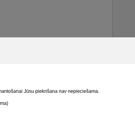
izmantošanai Jūsu piekrišana nav nepieciešama.
ama)
t mums
Lejupielādejiet
lietojumprogrammu