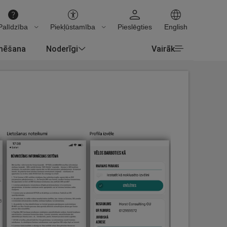
Palīdzība
Piekļūstamība
Pieslēgties
English
rmēšana
Noderīgi
Vairāk