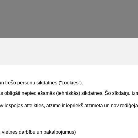
un trešo personu sīkdatnes (“cookies”).
tas obligāti nepieciešamās (tehniskās) sīkdatnes. Šo sīkdatņu 
 iespējas atteikties, atzīme ir iepriekš atzīmēta un nav rediģēj
Kontakti
Sekojie
tu vietnes darbību un pakalpojumus)
BIS atbalsta dienesta tālrunis: