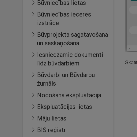
Būvniecības lietas
Būvniecības ieceres
izstrāde
Būvprojekta sagatavošana
un saskaņošana
Iesniedzamie dokumenti
līdz būvdarbiem
Skatī
Būvdarbi un Būvdarbu
žurnāls
Nodošana ekspluatācijā
Ekspluatācijas lietas
Māju lietas
BIS reģistri