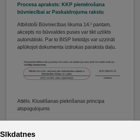
Procesa apraksts: KKP piemērošana
būvniecībai ar Paskaidrojuma rakstu
Atbilstoši Būvniecības likuma 14.¹ pantam,
akcepts no būvvaldes puses var tikt uzlikts
automātiski. Par to BISP lietotājs var uzzināt
aplūkojot dokumenta izdrukas paraksta daļu.
Attēls. Klusēšanas piekrišanas principa
atspoguļojums
Sīkdatnes