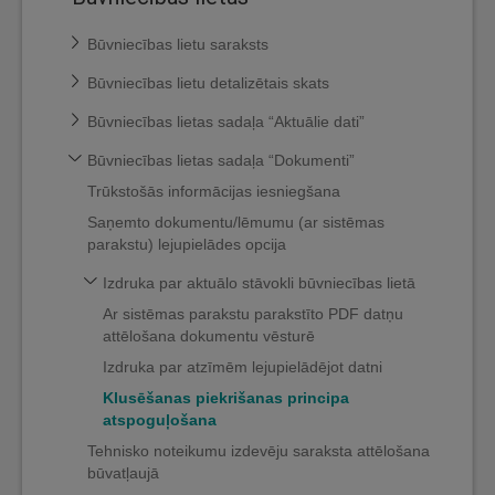
Būvniecības lietu saraksts
Būvniecības lietu detalizētais skats
Būvniecības lietas sadaļa “Aktuālie dati”
Būvniecības lietas sadaļa “Dokumenti”
Trūkstošās informācijas iesniegšana
Saņemto dokumentu/lēmumu (ar sistēmas
parakstu) lejupielādes opcija
Izdruka par aktuālo stāvokli būvniecības lietā
Ar sistēmas parakstu parakstīto PDF datņu
attēlošana dokumentu vēsturē
Izdruka par atzīmēm lejupielādējot datni
Klusēšanas piekrišanas principa
atspoguļošana
Tehnisko noteikumu izdevēju saraksta attēlošana
būvatļaujā