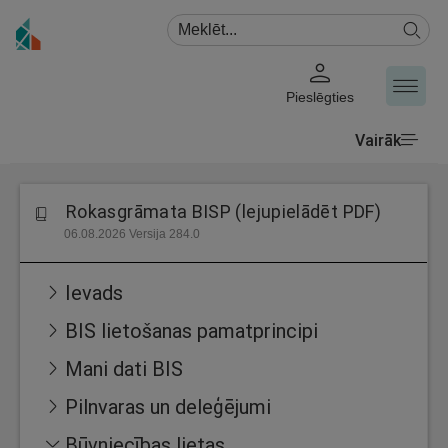
Pieslēgties
Vairāk
Rokasgrāmata BISP (lejupielādēt PDF)
06.08.2026 Versija 284.0
Ievads
BIS lietošanas pamatprincipi
Mani dati BIS
Pilnvaras un deleģējumi
Būvniecības lietas