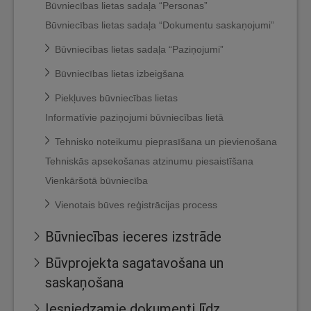
Būvniecības lietas sadaļa “Personas”
Būvniecības lietas sadaļa “Dokumentu saskaņojumi”
Būvniecības lietas sadaļa “Paziņojumi”
Būvniecības lietas izbeigšana
Piekļuves būvniecības lietas
Informatīvie paziņojumi būvniecības lietā
Tehnisko noteikumu pieprasīšana un pievienošana
Tehniskās apsekošanas atzinumu piesaistīšana
Vienkāršotā būvniecība
Vienotais būves reģistrācijas process
Būvniecības ieceres izstrāde
Būvprojekta sagatavošana un
saskaņošana
Iesniedzamie dokumenti līdz