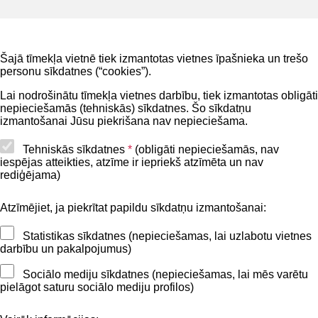
Noderīgi
Šajā tīmekļa vietnē tiek izmantotas vietnes īpašnieka un trešo
Privātuma politika
personu sīkdatnes (“cookies”).
BIS lietošanas noteikumi
Lai nodrošinātu tīmekļa vietnes darbību, tiek izmantotas obligāti
nepieciešamās (tehniskās) sīkdatnes. Šo sīkdatņu
Lapas karte
izmantošanai Jūsu piekrišana nav nepieciešama.
Piekļūstamības paziņojums
Tehniskās sīkdatnes
*
(obligāti nepieciešamās, nav
iespējas atteikties, atzīme ir iepriekš atzīmēta un nav
BIS mobile lietošanas noteikumi
rediģējama)
Atzīmējiet, ja piekrītat papildu sīkdatņu izmantošanai:
Kontakti
Statistikas sīkdatnes (nepieciešamas, lai uzlabotu vietnes
BIS atbalsta dienesta tālrunis:
darbību un pakalpojumus)
+371 62004010
Sociālo mediju sīkdatnes (nepieciešamas, lai mēs varētu
pielāgot saturu sociālo mediju profilos)
Sekojiet mums