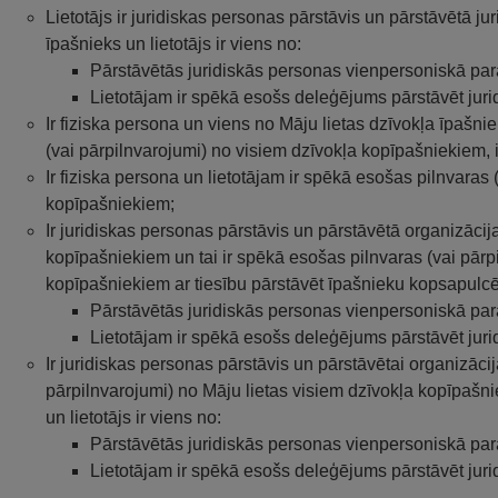
Lietotājs ir juridiskas personas pārstāvis un pārstāvētā ju
īpašnieks un lietotājs ir viens no:
Pārstāvētās juridiskās personas vienpersoniskā par
Lietotājam ir spēkā esošs deleģējums pārstāvēt juri
Ir fiziska persona un viens no Māju lietas dzīvokļa īpašni
(vai pārpilnvarojumi) no visiem dzīvokļa kopīpašniekiem,
Ir fiziska persona un lietotājam ir spēkā esošas pilnvaras
kopīpašniekiem;
Ir juridiskas personas pārstāvis un pārstāvētā organizācija
kopīpašniekiem un tai ir spēkā esošas pilnvaras (vai pārp
kopīpašniekiem ar tiesību pārstāvēt īpašnieku kopsapulcē u
Pārstāvētās juridiskās personas vienpersoniskā par
Lietotājam ir spēkā esošs deleģējums pārstāvēt juri
Ir juridiskas personas pārstāvis un pārstāvētai organizācij
pārpilnvarojumi) no Māju lietas visiem dzīvokļa kopīpašn
un lietotājs ir viens no:
Pārstāvētās juridiskās personas vienpersoniskā par
Lietotājam ir spēkā esošs deleģējums pārstāvēt juri