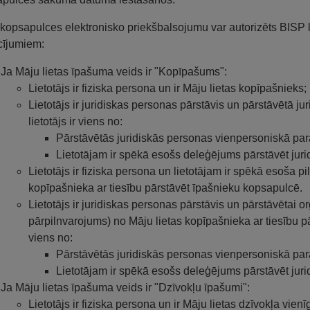
 kopsapulces elektronisko priekšbalsojumu var autorizēts BISP li
cījumiem:
Ja Māju lietas īpašuma veids ir "Kopīpašums":
Lietotājs ir fiziska persona un ir Māju lietas kopīpašnieks;
Lietotājs ir juridiskas personas pārstāvis un pārstāvētā ju
lietotājs ir viens no:
Pārstāvētās juridiskās personas vienpersoniskā par
Lietotājam ir spēkā esošs deleģējums pārstāvēt juri
Lietotājs ir fiziska persona un lietotājam ir spēkā esoša p
kopīpašnieka ar tiesību pārstāvēt īpašnieku kopsapulcē.
Lietotājs ir juridiskas personas pārstāvis un pārstāvētai o
pārpilnvarojums) no Māju lietas kopīpašnieka ar tiesību pā
viens no:
Pārstāvētās juridiskās personas vienpersoniskā par
Lietotājam ir spēkā esošs deleģējums pārstāvēt juri
Ja Māju lietas īpašuma veids ir "Dzīvokļu īpašumi":
Lietotājs ir fiziska persona un ir Māju lietas dzīvokļa vienī