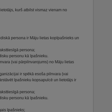
etotājs, kurš atbilst vismaz vienam no
ridiskā persona ir Māju lietas kopīpašnieks un
aksttiesīgā persona;
disku personu kā īpašnieku.
ilnvara (vai pārpilnvarojums) no Māju lietas
rganizācijai ir spēkā esoša pilnvara (vai
rstāvēt īpašnieku kopsapulcē un lietotājs ir
aksttiesīgā persona;
disku personu kā īpašnieku.
gais īpašnieks;