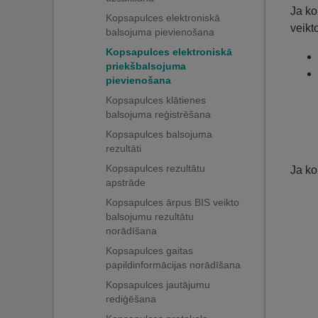
Ja ko
Kopsapulces elektroniskā
veikt
balsojuma pievienošana
Kopsapulces elektroniskā
priekšbalsojuma
pievienošana
Kopsapulces klātienes
balsojuma reģistrēšana
Kopsapulces balsojuma
rezultāti
Kopsapulces rezultātu
Ja ko
apstrāde
Kopsapulces ārpus BIS veikto
balsojumu rezultātu
norādīšana
Kopsapulces gaitas
papildinformācijas norādīšana
Kopsapulces jautājumu
rediģēšana