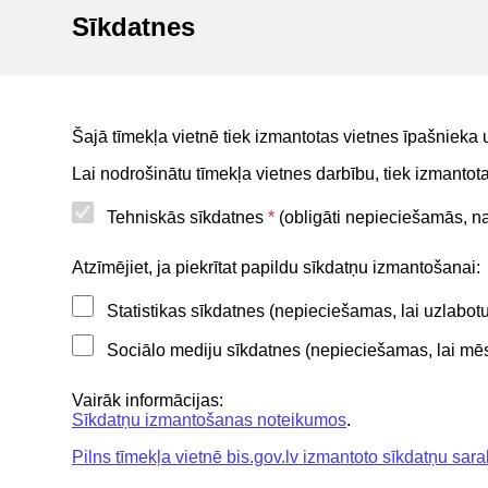
atkarībā no personas rīcībspējas
Sīkdatnes
statusa
BIS reģistri
BIS mobile lietotne
Šajā tīmekļa vietnē tiek izmantotas vietnes īpašnieka 
For non-residents
Lai nodrošinātu tīmekļa vietnes darbību, tiek izmanto
Tehniskās sīkdatnes
*
(obligāti nepieciešamās, nav
Noderīgi
Atzīmējiet, ja piekrītat papildu sīkdatņu izmantošanai:
Statistikas sīkdatnes (nepieciešamas, lai uzlabo
Privātuma politika
Sociālo mediju sīkdatnes (nepieciešamas, lai mēs 
BIS lietošanas noteikumi
Lapas karte
Vairāk informācijas:
Sīkdatņu izmantošanas noteikumos
.
Piekļūstamības paziņojums
Pilns tīmekļa vietnē bis.gov.lv izmantoto sīkdatņu sara
BIS mobile lietošanas noteikumi