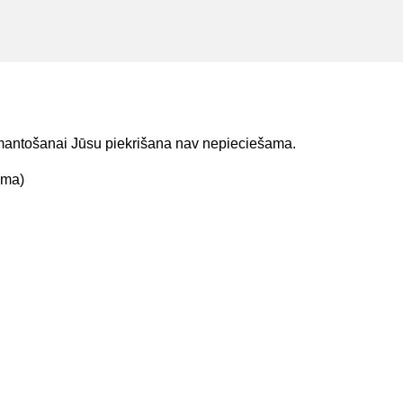
izmantošanai Jūsu piekrišana nav nepieciešama.
ama)
t mums
Lejupielādejiet
lietojumprogrammu