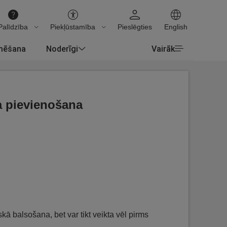
Palīdzība
Piekļūstamība
Pieslēgties
English
rmēšana
Noderīgi
Vairāk
a pievienošana
kā balsošana, bet var tikt veikta vēl pirms