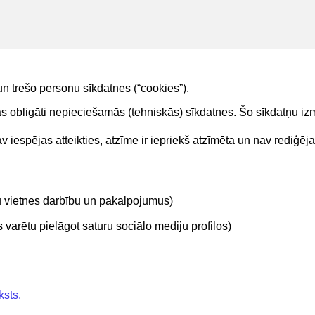
un trešo personu sīkdatnes (“cookies”).
tas obligāti nepieciešamās (tehniskās) sīkdatnes. Šo sīkdatņu 
 iespējas atteikties, atzīme ir iepriekš atzīmēta un nav rediģēj
Kontakti
Sekojie
tu vietnes darbību un pakalpojumus)
BIS atbalsta dienesta tālrunis:
+371 62004010
varētu pielāgot saturu sociālo mediju profilos)
ksts.