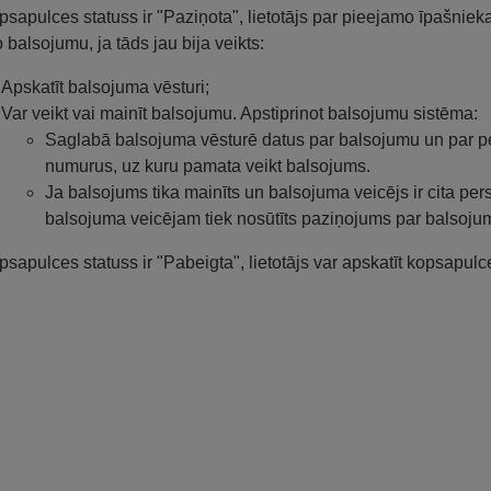
psapulces statuss ir "Paziņota", lietotājs par pieejamo īpašnie
o balsojumu, ja tāds jau bija veikts:
Apskatīt balsojuma vēsturi;
Var veikt vai mainīt balsojumu. Apstiprinot balsojumu sistēma:
Saglabā balsojuma vēsturē datus par balsojumu un par pe
numurus, uz kuru pamata veikt balsojums.
Ja balsojums tika mainīts un balsojuma veicējs ir cita per
balsojuma veicējam tiek nosūtīts paziņojums par balsoju
psapulces statuss ir "Pabeigta", lietotājs var apskatīt kopsapulc