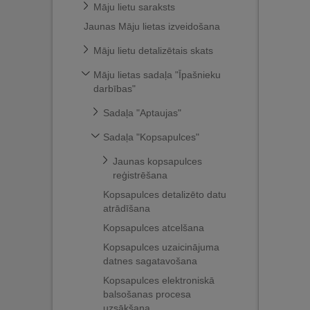
Māju lietu saraksts
Jaunas Māju lietas izveidošana
Māju lietu detalizētais skats
Māju lietas sadaļa "Īpašnieku
darbības"
Sadaļa "Aptaujas"
Sadaļa "Kopsapulces"
Jaunas kopsapulces
reģistrēšana
Kopsapulces detalizēto datu
atrādīšana
Kopsapulces atcelšana
Kopsapulces uzaicinājuma
datnes sagatavošana
Kopsapulces elektroniskā
balsošanas procesa
uzsākšana