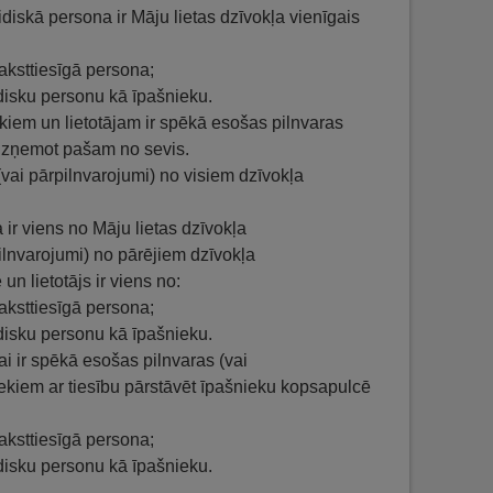
ridiskā persona ir Māju lietas dzīvokļa vienīgais
aksttiesīgā persona;
disku personu kā īpašnieku.
ekiem un lietotājam ir spēkā esošas pilnvaras
 izņemot pašam no sevis.
 (vai pārpilnvarojumi) no visiem dzīvokļa
 ir viens no Māju lietas dzīvokļa
ilnvarojumi) no pārējiem dzīvokļa
n lietotājs ir viens no:
aksttiesīgā persona;
disku personu kā īpašnieku.
ai ir spēkā esošas pilnvaras (vai
iekiem ar tiesību pārstāvēt īpašnieku kopsapulcē
aksttiesīgā persona;
disku personu kā īpašnieku.