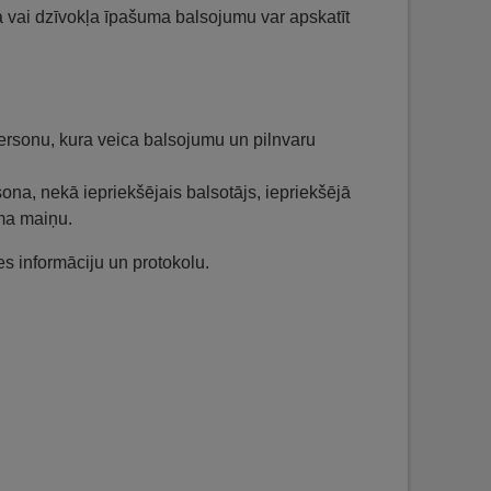
ka vai dzīvokļa īpašuma balsojumu var apskatīt
rsonu, kura veica balsojumu un pilnvaru
sona, nekā iepriekšējais balsotājs, iepriekšējā
ma maiņu.
es informāciju un protokolu.