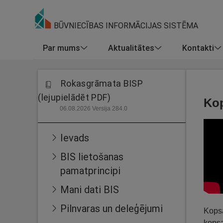
BŪVNIECĪBAS INFORMĀCIJAS SISTĒMA
Par mums
Aktualitātes
Kontakti
Rokasgrāmata BISP
(lejupielādēt PDF)
Kop
06.08.2026 Versija 284.0
Ievads
BIS lietošanas
pamatprincipi
Mani dati BIS
Pilnvaras un deleģējumi
Kopsa
kops