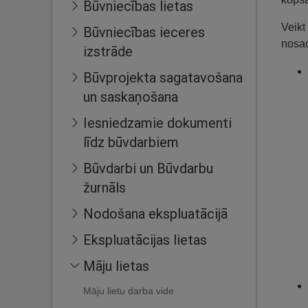
Būvniecības lietas
Veikt
Būvniecības ieceres
nosa
izstrāde
Būvprojekta sagatavošana
un saskaņošana
Iesniedzamie dokumenti
līdz būvdarbiem
Būvdarbi un Būvdarbu
žurnāls
Nodošana ekspluatācijā
Ekspluatācijas lietas
Māju lietas
Māju lietu darba vide