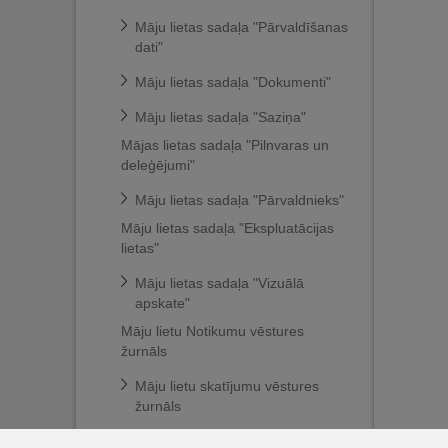
Māju lietas sadaļa "Pārvaldīšanas
dati"
Māju lietas sadaļa "Dokumenti"
Māju lietas sadaļa "Saziņa"
Mājas lietas sadaļa "Pilnvaras un
deleģējumi"
Māju lietas sadaļa "Pārvaldnieks"
Māju lietas sadaļa "Ekspluatācijas
lietas"
Māju lietas sadaļa "Vizuālā
apskate"
Māju lietu Notikumu vēstures
žurnāls
Māju lietu skatījumu vēstures
žurnāls
Mājas lietu darbību ierobežošana