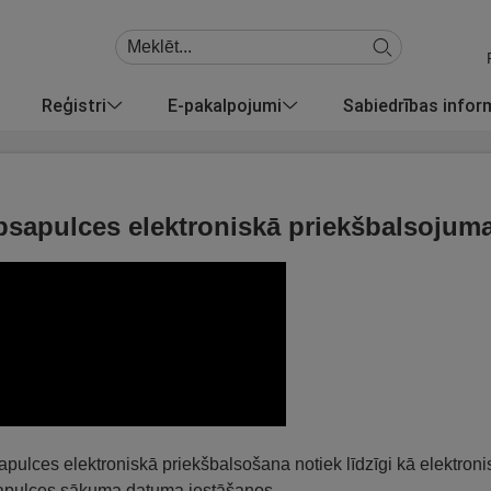
Reģistri
E-pakalpojumi
Sabiedrības info
sapulces elektroniskā priekšbalsojum
pulces elektroniskā priekšbalsošana notiek līdzīgi kā elektronis
apulces sākuma datuma iestāšanos.