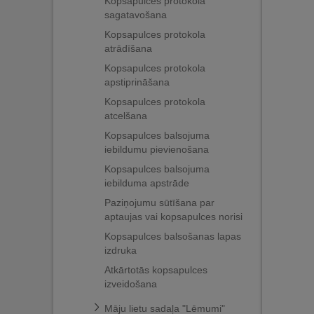
Kopsapulces protokola
sagatavošana
Kopsapulces protokola
atrādīšana
Kopsapulces protokola
apstiprināšana
Kopsapulces protokola
atcelšana
Kopsapulces balsojuma
iebildumu pievienošana
Kopsapulces balsojuma
iebilduma apstrāde
Paziņojumu sūtīšana par
aptaujas vai kopsapulces norisi
Kopsapulces balsošanas lapas
izdruka
Atkārtotās kopsapulces
izveidošana
Māju lietu sadaļa "Lēmumi"