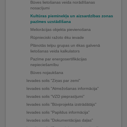
Būves lietošanas veida norādīšanas
nosacījumi
Kultūras pieminekļa un aizsardzības zonas
pazīmes uzstādīšana
Meliorācijas objekta pievienošana
Rūpnieciski ražoto ēku ievade
Plānotās telpu grupas un ēkas galvenā
lietošanas veida kalkulators
Pazīme par energosertifikācijas
nepieciešamību
Būves nojaukšana
Ievades solis "Ziņas par zemi"
Ievades solis "Atmežošanas informācija"
Ievades solis "VZD pieprasījumi"
Ievades solis "Būvprojekta izstrādātājs"
Ievades solis "Papildus informācija"
Ievades solis "Dokumentācijas daļas"