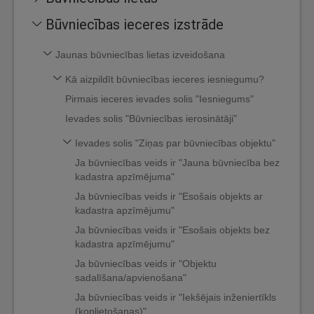
Būvniecības ieceres izstrāde
Jaunas būvniecības lietas izveidošana
Kā aizpildīt būvniecības ieceres iesniegumu?
Pirmais ieceres ievades solis "Iesniegums"
Ievades solis "Būvniecības ierosinātāji"
Ievades solis "Ziņas par būvniecības objektu"
Ja būvniecības veids ir "Jauna būvniecība bez
kadastra apzīmējuma"
Ja būvniecības veids ir "Esošais objekts ar
kadastra apzīmējumu"
Ja būvniecības veids ir "Esošais objekts bez
kadastra apzīmējumu"
Ja būvniecības veids ir "Objektu
sadalīšana/apvienošana"
Ja būvniecības veids ir "Iekšējais inženiertīkls
(koplietošanas)"