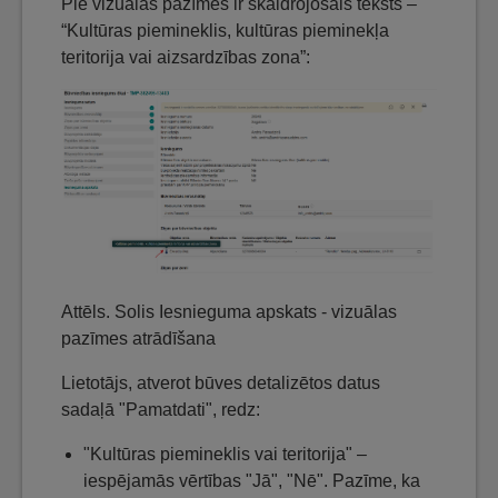
Pie vizuālās pazīmes ir skaidrojošais teksts –
“Kultūras piemineklis, kultūras pieminekļa
teritorija vai aizsardzības zona”:
Attēls. Solis Iesnieguma apskats - vizuālas
pazīmes atrādīšana
Lietotājs, atverot būves detalizētos datus
sadaļā "Pamatdati", redz:
"Kultūras piemineklis vai teritorija" –
iespējamās vērtības "Jā", "Nē". Pazīme, ka