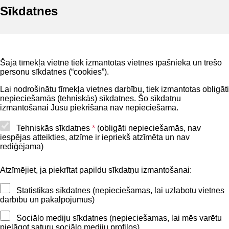
Sīkdatnes
Noderīgi
Šajā tīmekļa vietnē tiek izmantotas vietnes īpašnieka un trešo
Privātuma politika
personu sīkdatnes (“cookies”).
BIS lietošanas noteikumi
Lai nodrošinātu tīmekļa vietnes darbību, tiek izmantotas obligāti
nepieciešamās (tehniskās) sīkdatnes. Šo sīkdatņu
Lapas karte
izmantošanai Jūsu piekrišana nav nepieciešama.
Piekļūstamības paziņojums
Tehniskās sīkdatnes
*
(obligāti nepieciešamās, nav
iespējas atteikties, atzīme ir iepriekš atzīmēta un nav
BIS mobile lietošanas noteikumi
rediģējama)
Atzīmējiet, ja piekrītat papildu sīkdatņu izmantošanai:
Kontakti
Statistikas sīkdatnes (nepieciešamas, lai uzlabotu vietnes
BIS atbalsta dienesta tālrunis:
darbību un pakalpojumus)
+371 62004010
Sociālo mediju sīkdatnes (nepieciešamas, lai mēs varētu
pielāgot saturu sociālo mediju profilos)