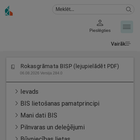
Pieslēgties
Vairāk
Rokasgrāmata BISP (lejupielādēt PDF)
06.08.2026 Versija 284.0
Ievads
BIS lietošanas pamatprincipi
Mani dati BIS
Pilnvaras un deleģējumi
Būvniecības lietas