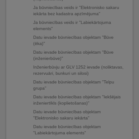
Ja būvniecības veids ir "Elektronisko sakaru
iekārta bez kadastra apzīmējuma"
Ja būvniecības veids ir "Labiekārtojuma
elements"
Datu ievade būvniecības objektam "Būve
(ēka)"
Datu ievade būvniecības objektam "Būve
(inženierbūve)"
Inženierbūvju ar GLV 1252 ievade (noliktavas,
rezervuāri, bunkuri un silosi)
Datu ievade būvniecības objektam "Telpu
grupa"
Datu ievade būvniecības objektam "Iekšējais
inženiertīkls (koplietošanas)"
Datu ievade būvniecības objektam
"Elektronisko sakaru iekārta"
Datu ievade būvniecības objektam
"Labiekārtojuma elements"