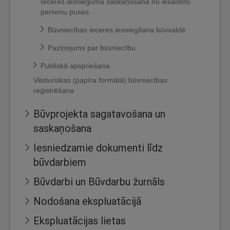
Ieceres iesnieguma saskaņošana no iesaistīto
personu puses
Būvniecības ieceres iesniegšana būvvaldē
Paziņojums par būvniecību
Publiskā apspriešana
Vēsturiskas (papīra formātā) būvniecības
reģistrēšana
Būvprojekta sagatavošana un
saskaņošana
Iesniedzamie dokumenti līdz
būvdarbiem
Būvdarbi un Būvdarbu žurnāls
Nodošana ekspluatācijā
Ekspluatācijas lietas