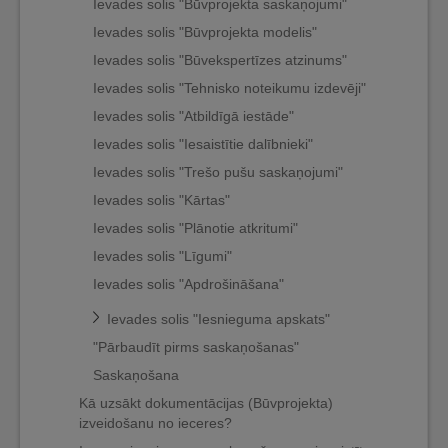
Ievades solis "Būvprojekta saskaņojumi"
Ievades solis "Būvprojekta modelis"
Ievades solis "Būvekspertīzes atzinums"
Ievades solis "Tehnisko noteikumu izdevēji"
Ievades solis "Atbildīgā iestāde"
Ievades solis "Iesaistītie dalībnieki"
Ievades solis "Trešo pušu saskaņojumi"
Ievades solis "Kārtas"
Ievades solis "Plānotie atkritumi"
Ievades solis "Līgumi"
Ievades solis "Apdrošināšana"
Ievades solis "Iesnieguma apskats"
"Pārbaudīt pirms saskaņošanas"
Saskaņošana
Kā uzsākt dokumentācijas (Būvprojekta)
izveidošanu no ieceres?