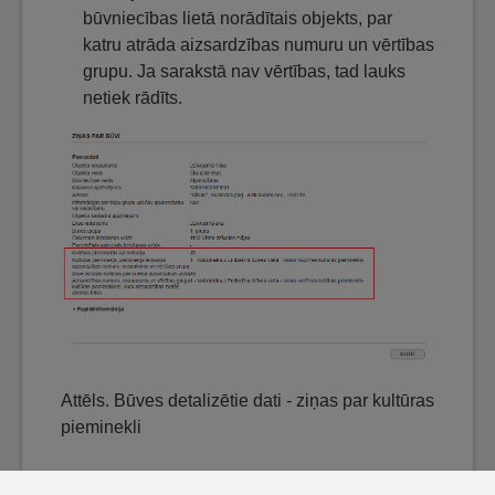
būvniecības lietā norādītais objekts, par
katru atrāda aizsardzības numuru un vērtības
grupu. Ja sarakstā nav vērtības, tad lauks
netiek rādīts.
Attēls. Būves detalizētie dati - ziņas par kultūras
pieminekli