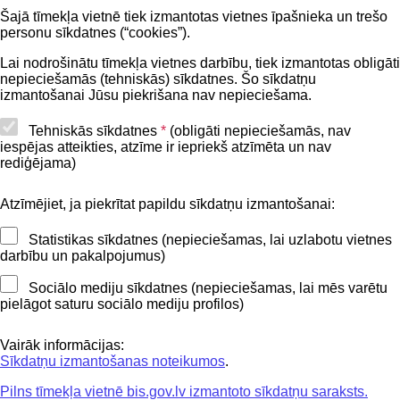
Manas pārvaldāmās mājas
Šajā tīmekļa vietnē tiek izmantotas vietnes īpašnieka un trešo
personu sīkdatnes (“cookies”).
BISP autorizējies lietotājs no galvenās izvēlnes
atver sadaļas "Pārvaldāmo māju lietas"
Lai nodrošinātu tīmekļa vietnes darbību, tiek izmantotas obligāti
nepieciešamās (tehniskās) sīkdatnes. Šo sīkdatņu
apakšizvēlni "Manas pārvaldāmās mājas".
izmantošanai Jūsu piekrišana nav nepieciešama.
Tehniskās sīkdatnes
*
(obligāti nepieciešamās, nav
iespējas atteikties, atzīme ir iepriekš atzīmēta un nav
rediģējama)
Attēls. Atvērt sadaļu "Manas pārvaldāmās
mājas".
Atzīmējiet, ja piekrītat papildu sīkdatņu izmantošanai:
Lietotājam tiek atvērts saraksts "Māju
Statistikas sīkdatnes (nepieciešamas, lai uzlabotu vietnes
lietas/Pārvaldnieka lietas", atbilstoši esošajam
darbību un pakalpojumus)
Māju lietu sadaļas sarakstam "Pārvaldāmās
Sociālo mediju sīkdatnes (nepieciešamas, lai mēs varētu
mājas", tikai iekļautam Pārvaldnieka darba
pielāgot saturu sociālo mediju profilos)
vieta ietvarā.
Vairāk informācijas:
Lietu saraksts šajā sarakstā tiek filtrēts pēc
Sīkdatņu izmantošanas noteikumos
.
Pārvaldnieka darba vietā izvēlētā pārvaldnieka.
Pilns tīmekļa vietnē bis.gov.lv izmantoto sīkdatņu saraksts.