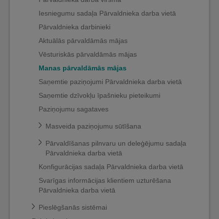
Iesniegumu sadaļa Pārvaldnieka darba vietā
Pārvaldnieka darbinieki
Aktuālās pārvaldāmās mājas
Vēsturiskās pārvaldāmās mājas
Manas pārvaldāmās mājas
Saņemtie paziņojumi Pārvaldnieka darba vietā
Saņemtie dzīvokļu īpašnieku pieteikumi
Paziņojumu sagataves
Masveida paziņojumu sūtīšana
Pārvaldīšanas pilnvaru un deleģējumu sadaļa
Pārvaldnieka darba vietā
Konfigurācijas sadaļa Pārvaldnieka darba vietā
Svarīgas informācijas klientiem uzturēšana
Pārvaldnieka darba vietā
Pieslēgšanās sistēmai