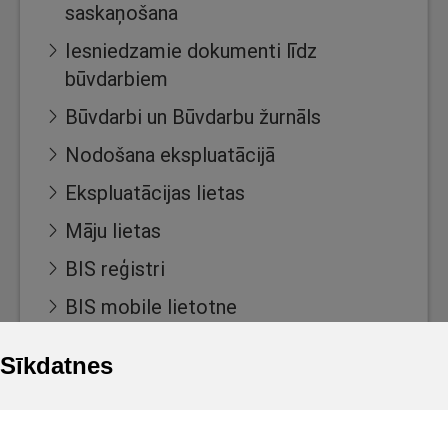
saskaņošana
Iesniedzamie dokumenti līdz
būvdarbiem
Būvdarbi un Būvdarbu žurnāls
Nodošana ekspluatācijā
Ekspluatācijas lietas
Māju lietas
BIS reģistri
BIS mobile lietotne
For non-residents
Sīkdatnes