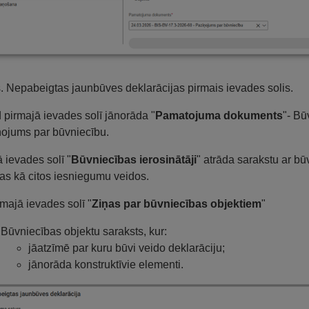
s. Nepabeigtas jaunbūves deklarācijas pirmais ievades solis.
 pirmajā ievades solī jānorāda "
Pamatojuma dokuments
"- Bū
ojums par būvniecību.
ā ievades solī "
Būvniecības ierosinātāji
" atrāda sarakstu ar bū
bas kā citos iesniegumu veidos.
ajā ievades solī "
Ziņas par būvniecības objektiem
"
Būvniecības objektu saraksts, kur:
jāatzīmē par kuru būvi veido deklarāciju;
jānorāda konstruktīvie elementi.