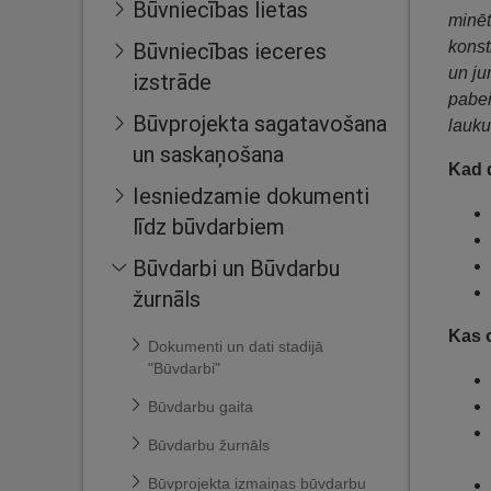
Būvniecības lietas
minēt
konst
Būvniecības ieceres
un ju
izstrāde
pabei
Būvprojekta sagatavošana
lauku
un saskaņošana
Kad 
Iesniedzamie dokumenti
līdz būvdarbiem
Būvdarbi un Būvdarbu
žurnāls
Kas o
Dokumenti un dati stadijā
"Būvdarbi"
Būvdarbu gaita
Būvdarbu žurnāls
Būvprojekta izmaiņas būvdarbu