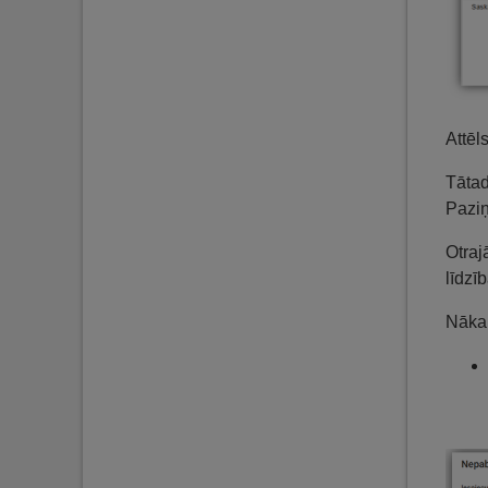
Attēl
Tātad
Paziņ
Otraj
līdzī
Nākam