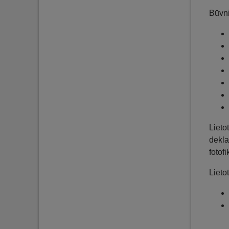
Būvni
Lieto
dekla
fotof
Lieto