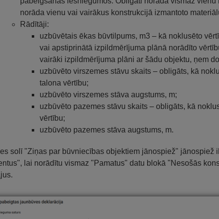
pabeigšanas iesniegumos. Obligāti norāda vismaz vienu i
norāda vienu vai vairākus konstrukcijā izmantoto materiāl
Rādītāji:
uzbūvētais ēkas būvtilpums, m3 – kā noklusēto vērtī
vai apstiprinātā izpildmērījuma plānā norādīto vērtību
vairāki izpildmērījuma plāni ar šādu objektu, ņem d
uzbūvēto virszemes stāvu skaits – obligāts, kā nokl
talona vērtību;
uzbūvēto virszemes stāva augstums, m;
uzbūvēto pazemes stāvu skaits – obligāts, kā noklus
vērtību;
uzbūvēto pazemes stāva augstums, m.
es solī "Ziņas par būvniecības objektiem jānospiež" jānospiež
ntus", lai norādītu vismaz "Pamatus" datu blokā "Nesošās konstr
jus.