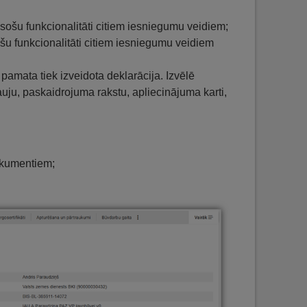
sošu funkcionalitāti citiem iesniegumu veidiem;
u funkcionalitāti citiem iesniegumu veidiem
mata tiek izveidota deklarācija. Izvēlē
ju, paskaidrojuma rakstu, apliecinājuma karti,
okumentiem;