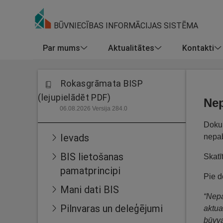
BŪVNIECĪBAS INFORMĀCIJAS SISTĒMA
Par mums
Aktualitātes
Kontakti
Rokasgrāmata BISP
(lejupielādēt PDF)
Nep
06.08.2026 Versija 284.0
Doku
Ievads
nepab
BIS lietošanas
Skatī
pamatprincipi
Pie d
Mani dati BIS
“Nepa
Pilnvaras un deleģējumi
aktua
būvva