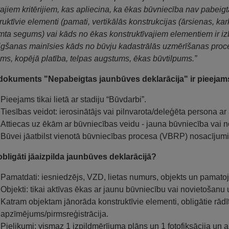
ajiem kritērijiem, kas apliecina, ka ēkas būvniecība nav pabeigta, t
ruktīvie elementi (pamati, vertikālās konstrukcijas (ārsienas, ka
mta segums) vai kāds no ēkas konstruktīvajiem elementiem ir izb
gšanas mainīsies kāds no būvju kadastrālās uzmērīšanas proc
ms, kopējā platība, telpas augstums, ēkas būvtilpums.”
dokuments "Nepabeigtas jaunbūves deklarācija" ir pieejams
Pieejams tikai lietā ar stadiju “Būvdarbi”.
Tiesības veidot: ierosinātājs vai pilnvarota/deleģēta persona ar
Attiecas uz ēkām ar būvniecības veidu - jauna būvniecība vai 
Būvei jāatbilst vienotā būvniecības procesa (VBRP) nosacījum
bligāti jāaizpilda jaunbūves deklarācijā?
Pamatdati: iesniedzējs, VZD, lietas numurs, objekts un pamat
Objekti: tikai aktīvas ēkas ar jaunu būvniecību vai novietošanu 
Katram objektam jānorāda konstruktīvie elementi, obligātie rādīt
apzīmējums/pirmsreģistrācija.
Pielikumi: vismaz 1 izpildmērījuma plāns un 1 fotofiksācija un 