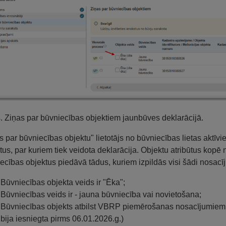
s. Ziņas par būvniecības objektiem jaunbūves deklarācijā.
s par būvniecības objektu" lietotājs no būvniecības lietas aktīv
tus, par kuriem tiek veidota deklarācija. Objektu atribūtus kopē
ecības objektus piedāvā tādus, kuriem izpildās visi šādi nosacī
Būvniecības objekta veids ir "Ēka";
Būvniecības veids ir - jauna būvniecība vai novietošana;
Būvniecības objekts atbilst VBRP piemērošanas nosacījumiem. (
bija iesniegta pirms 06.01.2026.g.)