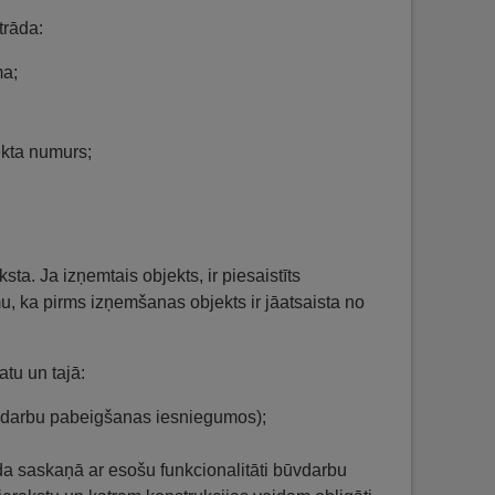
trāda:
ma;
ekta numurs;
ta. Ja izņemtais objekts, ir piesaistīts
mu, ka pirms izņemšanas objekts ir jāatsaista no
atu un tajā:
būvdarbu pabeigšanas iesniegumos);
da saskaņā ar esošu funkcionalitāti būvdarbu