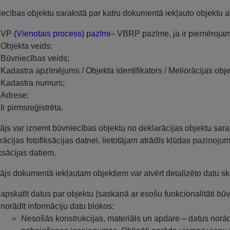
ecības objektu sarakstā par katru dokumentā iekļauto objektu a
VP
(Vienotais process) pazīmi
– VBRP pazīme, ja ir piemēroja
Objekta veids;
Būvniecības veids;
Kadastra apzīmējums / Objekta identifikators / Meliorācijas obj
Kadastra numurs;
Adrese;
Ir pirmsreģistrēta.
tājs var izņemt būvniecības objektu no deklarācijas objektu saraks
rācijas fotofiksācijas datnei, lietotājam atrādīs kļūdas paziņoju
iksācijas datiem.
tājs dokumentā iekļautam objektiem var atvērt detalizēto datu sk
apskatīt datus par objektu (saskaņā ar esošu funkcionalitāti 
norādīt informāciju datu blokos:
Nesošās konstrukcijas, materiāls un apdare – datus norā