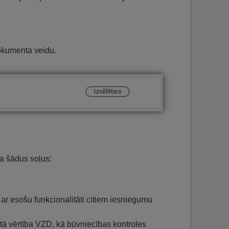
 dokumenta veidu.
da šādus soļus:
ar esošu funkcionalitāti citiem iesniegumu
ētā vērtība VZD, kā būvniecības kontroles