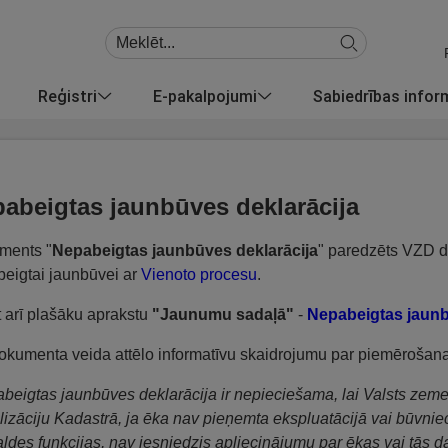
Reģistri
E-pakalpojumi
Sabiedrības info
abeigtas jaunbūves deklarācija
ments "
Nepabeigtas jaunbūves deklarācija
" paredzēts VZD da
eigtai jaunbūvei ar
Vienoto procesu
.
t arī plašāku aprakstu
"Jaunumu sadaļā"
-
Nepabeigtas jaunb
okumenta veida attēlo informatīvu skaidrojumu par piemērošan
beigtas jaunbūves deklarācija ir nepieciešama, lai Valsts zemes
lizāciju Kadastrā, ja ēka nav pieņemta ekspluatācijā vai būvniecī
ldes funkcijas, nav iesniedzis apliecinājumu par ēkas vai tās d