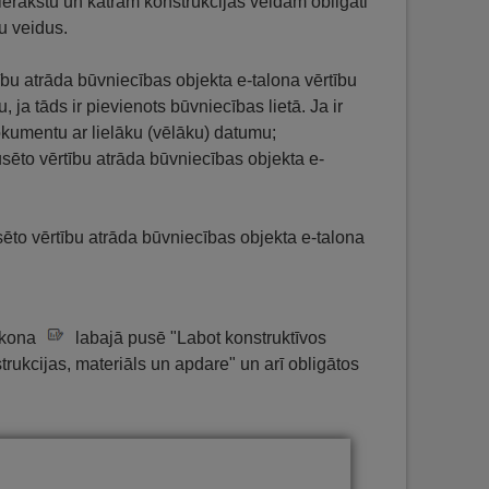
erakstu un katram konstrukcijas veidam obligāti
u veidus.
bu atrāda būvniecības objekta e-talona vērtību
, ja tāds ir pievienots būvniecības lietā. Ja ir
okumentu ar lielāku (vēlāku) datumu;
usēto vērtību atrāda būvniecības objekta e-
ēto vērtību atrāda būvniecības objekta e-talona
 ikona
labajā pusē "Labot konstruktīvos
ukcijas, materiāls un apdare" un arī obligātos