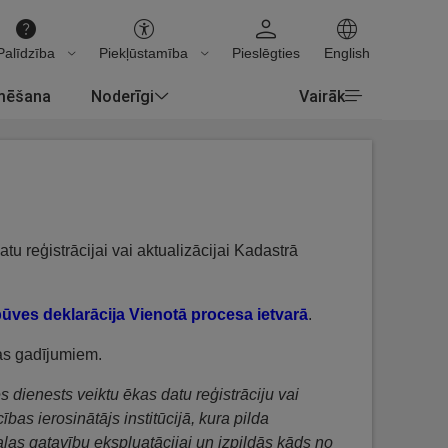
Palīdzība
Piekļūstamība
Pieslēgties
English
rmēšana
Noderīgi
Vairāk
tu reģistrācijai vai aktualizācijai Kadastrā
ūves deklarācija Vienotā procesa ietvarā
.
as gadījumiem.
 dienests veiktu ēkas datu reģistrāciju vai
bas ierosinātājs institūcijā, kura pilda
aļas gatavību ekspluatācijai un izpildās kāds no