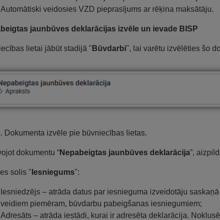
Automātiski veidosies VZD pieprasījums ar rēķina maksātāju.
beigtas jaunbūves deklarācijas izvēle un ievade BISP
ecības lietai jābūt stadijā "
Būvdarbi
", lai varētu izvēlēties šo
s. Dokumenta izvēle pie būvniecības lietas.
ojot dokumentu “
Nepabeigtas jaunbūves deklarācija
”, aizpil
es solis "
Iesniegums
":
Iesniedzējs – atrāda datus par iesnieguma izveidotāju saskaņā 
veidiem piemēram, būvdarbu pabeigšanas iesniegumiem;
Adresāts – atrāda iestādi, kurai ir adresēta deklarācija. Noklus