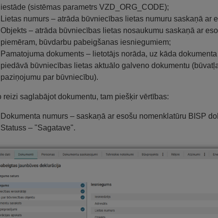
iestāde (sistēmas parametrs VZD_ORG_CODE);
Lietas numurs – atrāda būvniecības lietas numuru saskaņā ar e
Objekts – atrāda būvniecības lietas nosaukumu saskaņā ar esoš
piemēram, būvdarbu pabeigšanas iesniegumiem;
Pamatojuma dokuments – lietotājs norāda, uz kāda dokumenta pa
piedāvā būvniecības lietas aktuālo galveno dokumentu (būvatļau
paziņojumu par būvniecību).
 reizi saglabājot dokumentu, tam piešķir vērtības:
Dokumenta numurs – saskaņā ar esošu nomenklatūru BISP d
Statuss – "Sagatave".