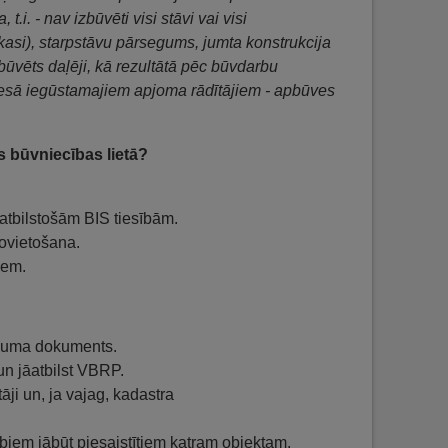
.i. - nav izbūvēti visi stāvi vai visi
rkasi), starpstāvu pārsegums, jumta konstrukcija
ūvēts daļēji, kā rezultātā pēc būvdarbu
esā iegūstamajiem apjoma rādītājiem - apbūves
 būvniecības lietā?
 atbilstošām BIS tiesībām.
novietošana.
iem.
ojuma dokuments.
un jāatbilst VBRP.
āji un, ja vajag, kadastra
abiem jābūt piesaistītiem katram objektam.