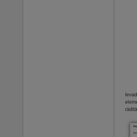
Ievad
eleme
rādītā