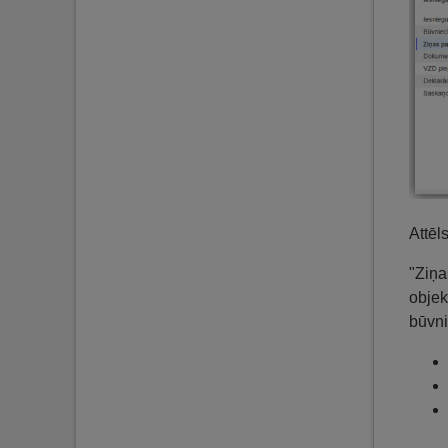
Attēl
"Ziņa
objek
būvni