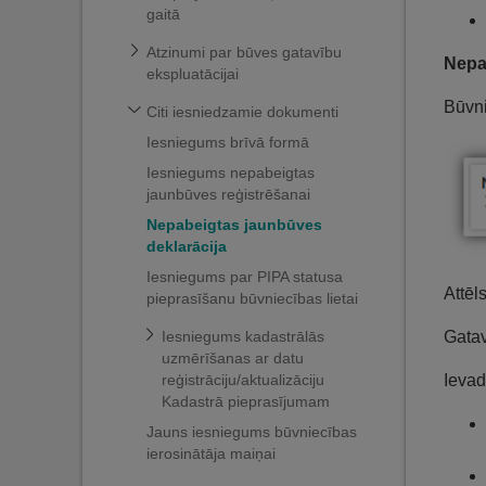
gaitā
Atzinumi par būves gatavību
Nepa
ekspluatācijai
Būvni
Citi iesniedzamie dokumenti
Iesniegums brīvā formā
Iesniegums nepabeigtas
jaunbūves reģistrēšanai
Nepabeigtas jaunbūves
deklarācija
Iesniegums par PIPA statusa
Attēl
pieprasīšanu būvniecības lietai
Iesniegums kadastrālās
Gatav
uzmērīšanas ar datu
reģistrāciju/aktualizāciju
Ievad
Kadastrā pieprasījumam
Jauns iesniegums būvniecības
ierosinātāja maiņai