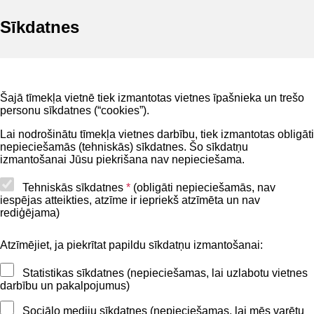
Sīkdatnes
Noderīgi
Šajā tīmekļa vietnē tiek izmantotas vietnes īpašnieka un trešo
Privātuma politika
personu sīkdatnes (“cookies”).
BIS lietošanas noteikumi
Lai nodrošinātu tīmekļa vietnes darbību, tiek izmantotas obligāti
nepieciešamās (tehniskās) sīkdatnes. Šo sīkdatņu
Lapas karte
izmantošanai Jūsu piekrišana nav nepieciešama.
Piekļūstamības paziņojums
Tehniskās sīkdatnes
*
(obligāti nepieciešamās, nav
iespējas atteikties, atzīme ir iepriekš atzīmēta un nav
BIS mobile lietošanas noteikumi
rediģējama)
Atzīmējiet, ja piekrītat papildu sīkdatņu izmantošanai:
Kontakti
Statistikas sīkdatnes (nepieciešamas, lai uzlabotu vietnes
BIS atbalsta dienesta tālrunis:
darbību un pakalpojumus)
+371 62004010
Sociālo mediju sīkdatnes (nepieciešamas, lai mēs varētu