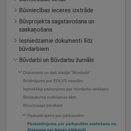
Būvniecības ieceres izstrāde
Būvprojekta sagatavošana un
saskaņošana
Iesniedzamie dokumenti līdz
būvdarbiem
Būvdarbi un Būvdarbu žurnāls
Dokumenti un dati stadijā "Būvdarbi"
Brīdinājums par EDLUS neesību
Iepriekšējs paziņojums par būvdarbu veikšanu
Būvlaukuma nodošanas akts
Būvuzrauga pārskats
Paskaidrojums par pārbaudēm
Paskaidrojuma par pārbaudēm veidošana no
Atzinuma par būves pārbaudi