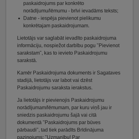
paskaidrojums par konkrēto
norādījumu/lēmumu - brīvi ievadāms teksts;
Datne - iespēja pievienot pielikumu
konkrētajam paskaidrojumam.
Lietotājs var saglabāt ievadīto paskaidrojuma
informāciju, nospiežot darbību pogu "Pievienot
sarakstam", kas to ievieto Paskaidrojumu
sarakstā.
Kamēr Paskaidrojuma dokuments ir Sagataves
stadijā, lietotājs var labot vai dzēst
Paskaidrojumu saraksta ierakstus.
Ja lietotājs ir pievienojis Paskaidrojumu
norādījumam/lēmumam, par kuru viņš jau ir
sniedzis paskaidrojumu šajā vai citā
dokumentā "Paskaidrojums par būves
pārbaudi", tad tiek parādīts Brīdinājuma
paziņojums: "Uzmanību! Par