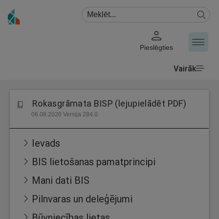
Pieslēgties
Vairāk
Rokasgrāmata BISP (lejupielādēt PDF)
06.08.2026 Versija 284.0
Ievads
BIS lietošanas pamatprincipi
Mani dati BIS
Pilnvaras un deleģējumi
Būvniecības lietas