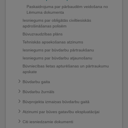
Paskaidrojuma par pārbaudēm veidošana no
Lēmuma dokumenta
Iesniegums par obligātās civiltiesiskās
apdrošināšanas polisēm
Būvuzraudzības plāns
Tehniskās apsekošanas atzinums
Iesniegums par būvdarbu pārtraukšanu
Iesniegums par būvdarbu atjaunošanu
Būvniecības lietas apturēšanas un pārtraukumu
apskate
Būvdarbu gaita
Būvdarbu žurnāls
Būvprojekta izmaiņas būvdarbu gaitā
Atzinumi par būves gatavību ekspluatācijai
Citi iesniedzamie dokumenti