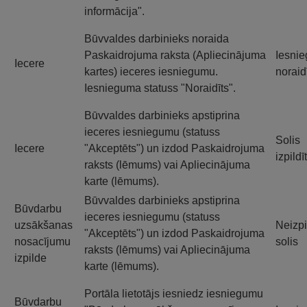
informācija".
Būvvaldes darbinieks noraida
Paskaidrojuma raksta (Apliecinājuma
Iesni
Iecere
kartes) ieceres iesniegumu.
noraid
Iesnieguma statuss "Noraidīts".
Būvvaldes darbinieks apstiprina
ieceres iesniegumu (statuss
Solis
Iecere
"Akceptēts") un izdod Paskaidrojuma
izpildī
raksts (lēmums) vai Apliecinājuma
karte (lēmums).
Būvvaldes darbinieks apstiprina
Būvdarbu
ieceres iesniegumu (statuss
uzsākšanas
Neizpi
"Akceptēts") un izdod Paskaidrojuma
nosacījumu
solis
raksts (lēmums) vai Apliecinājuma
izpilde
karte (lēmums).
Portāla lietotājs iesniedz iesniegumu
Būvdarbu