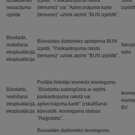
uzsākšanas
izpildi. "Paskaidrojuma raksts
Solis
nosacījumu
(lēmums)" vai "Apliecinājuma karte
izpildī
izpilde
(lēmums)" uzliek atzīmi "BUN izpildīti".
Būvdarbi,
Būvvaldes darbinieks apstiprina BUN
nodošana
Neizpi
izpildi. "Paskaidrojuma raksts
ekspluatācijā,
solis
(lēmums)" uzliek atzīmi "BUN izpildīti".
ekspluatācija
Portāla lietotājs iesniedz iesniegumu
Būvdarbi,
"Būvdarbu pabeigšana ar atzīmi
Iesni
nodošana
paskaidrojuma rakstā vai
iesnie
ekspluatācijā,
apliecinājuma kartē" izskatīšanai
BV
ekspluatācija
būvvaldē. Iesnieguma statuss
"Reģistrēts".
Būvvaldes darbinieks iesniegumu