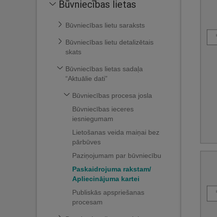
Būvniecības lietas
Būvniecības lietu saraksts
Būvniecības lietu detalizētais
skats
Būvniecības lietas sadaļa
“Aktuālie dati”
Būvniecības procesa josla
Būvniecības ieceres
iesniegumam
Lietošanas veida maiņai bez
pārbūves
Paziņojumam par būvniecību
Paskaidrojuma rakstam/
Apliecinājuma kartei
Publiskās apspriešanas
procesam