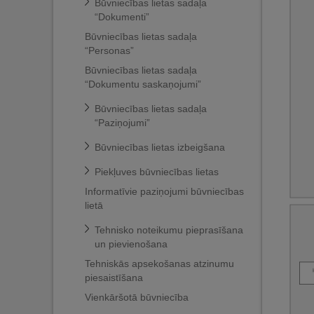
Būvniecības lietas sadaļa
“Dokumenti”
Būvniecības lietas sadaļa
“Personas”
Būvniecības lietas sadaļa
“Dokumentu saskaņojumi”
Būvniecības lietas sadaļa
“Paziņojumi”
Būvniecības lietas izbeigšana
Piekļuves būvniecības lietas
Informatīvie paziņojumi būvniecības
lietā
Tehnisko noteikumu pieprasīšana
un pievienošana
Tehniskās apsekošanas atzinumu
piesaistīšana
Vienkāršotā būvniecība