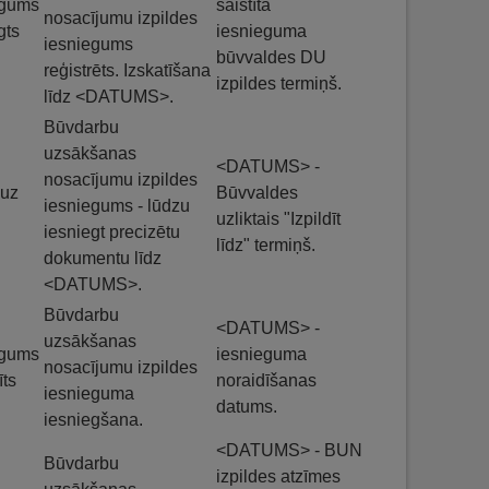
egums
saistītā
nosacījumu izpildes
gts
iesnieguma
iesniegums
būvvaldes DU
reģistrēts. Izskatīšana
izpildes termiņš.
līdz <DATUMS>.
Būvdarbu
uzsākšanas
<DATUMS> -
nosacījumu izpildes
 uz
Būvvaldes
iesniegums - lūdzu
u
uzliktais "Izpildīt
iesniegt precizētu
līdz" termiņš.
dokumentu līdz
<DATUMS>.
Būvdarbu
<DATUMS> -
uzsākšanas
egums
iesnieguma
nosacījumu izpildes
īts
noraidīšanas
iesnieguma
datums.
iesniegšana.
<DATUMS> - BUN
Būvdarbu
izpildes atzīmes