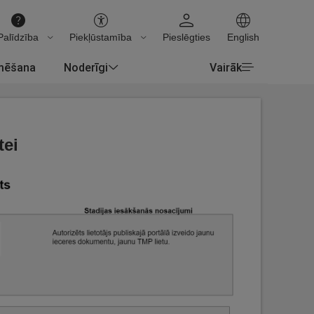
Palīdzība
Piekļūstamība
Pieslēgties
English
rmēšana
Noderīgi
Vairāk
tei