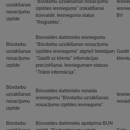
"Būvdarbu uzsākšanas nosacījumu
Iesni
uzsākšanas
izpildes iesniegums" izskatīšanai
iesnie
nosacījumu
būvvaldē. Iesnieguma status
BV
izpilde
"Reģistrēts".
Būvvaldes darbinieks iesniegumu
Būvdarbu
"Būvdarbu uzsākšanas nosacījumu
uzsākšanas
izpildes iesniegums" atgriež lietotājam
Gaidīt
nosacījumu
"Gaidīt uz klientu" informācijas
klient
izpilde
precizēšanai. Iesniegumam statuss
"Trūkst informācija".
Būvdarbu
Būvvaldes darbinieks noraida
uzsākšanas
Iesni
iesniegumu "Būvdarbu uzsākšanas
nosacījumu
noraid
nosacījumu izpildes iesniegums".
izpilde
Būvdarbu
Būvvaldes darbinieks apstiprina BUN