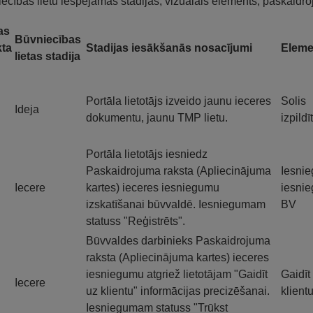
ecības lietu iespējamās stadijas, vizuālais elements, paskaidr
as
Būvniecības
ta
Stadijas iesākšanās nosacījumi
Eleme
lietas stadija
Portāla lietotājs izveido jaunu ieceres
Solis
Ideja
dokumentu, jaunu TMP lietu.
izpildī
Portāla lietotājs iesniedz
Paskaidrojuma raksta (Apliecinājuma
Iesni
Iecere
kartes) ieceres iesniegumu
iesnie
izskatīšanai būvvaldē. Iesniegumam
BV
statuss "Reģistrēts".
Būvvaldes darbinieks Paskaidrojuma
raksta (Apliecinājuma kartes) ieceres
iesniegumu atgriež lietotājam "Gaidīt
Gaidīt
Iecere
uz klientu" informācijas precizēšanai.
klient
Iesniegumam statuss "Trūkst