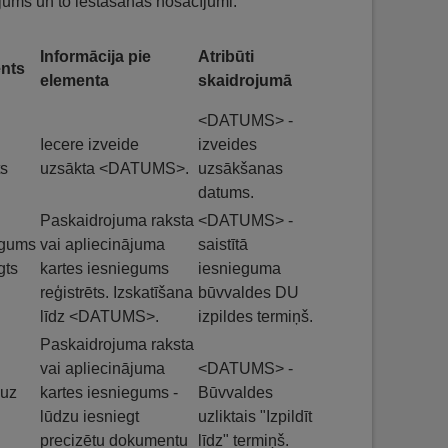
ojums un to iestāšanās nosacījumi:
Informācija pie
Atribūti
nts
elementa
skaidrojumā
<DATUMS> -
Iecere izveide
izveides
ts
uzsākta <DATUMS>.
uzsākšanas
datums.
Paskaidrojuma raksta
<DATUMS> -
egums
vai apliecinājuma
saistītā
gts
kartes iesniegums
iesnieguma
reģistrēts. Izskatīšana
būvvaldes DU
līdz <DATUMS>.
izpildes termiņš.
Paskaidrojuma raksta
vai apliecinājuma
<DATUMS> -
 uz
kartes iesniegums -
Būvvaldes
u
lūdzu iesniegt
uzliktais "Izpildīt
precizētu dokumentu
līdz" termiņš.