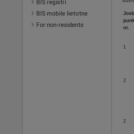
Būvni
BIS reģistri
BIS mobile lietotne
Josl
punk
For non-residents
nr.
1
2
2