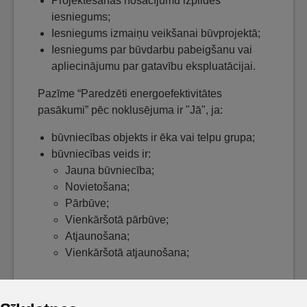
Projektēšanas nosacījumu izpildes
iesniegums;
Iesniegums izmaiņu veikšanai būvprojektā;
Iesniegums par būvdarbu pabeigšanu vai
apliecinājumu par gatavību ekspluatācijai.
Pazīme “Paredzēti energoefektivitātes
pasākumi” pēc noklusējuma ir "Jā", ja:
būvniecības objekts ir ēka vai telpu grupa;
būvniecības veids ir:
Jauna būvniecība;
Novietošana;
Pārbūve;
Vienkāršotā pārbūve;
Atjaunošana;
Vienkāršotā atjaunošana;