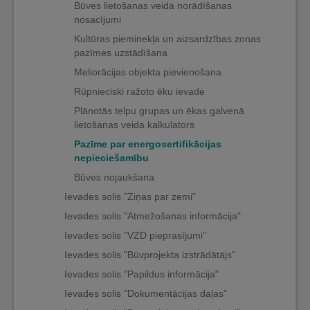
Būves lietošanas veida norādīšanas
nosacījumi
Kultūras pieminekļa un aizsardzības zonas
pazīmes uzstādīšana
Meliorācijas objekta pievienošana
Rūpnieciski ražoto ēku ievade
Plānotās telpu grupas un ēkas galvenā
lietošanas veida kalkulators
Pazīme par energosertifikācijas
nepieciešamību
Būves nojaukšana
Ievades solis "Ziņas par zemi"
Ievades solis "Atmežošanas informācija"
Ievades solis "VZD pieprasījumi"
Ievades solis "Būvprojekta izstrādātājs"
Ievades solis "Papildus informācija"
Ievades solis "Dokumentācijas daļas"