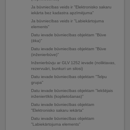
Ja būvniecības veids ir "Elektronisko sakaru
iekārta bez kadastra apzīmējuma"
Ja būvniecības veids ir "Labiekārtojuma
elements"
Datu ievade būvniecības objektam "Būve
(ēka)"
Datu ievade būvniecības objektam "Būve
(inženierbūve)"
Inženierbūvju ar GLV 1252 ievade (noliktavas,
rezervuāri, bunkuri un silosi)
Datu ievade būvniecības objektam "Telpu
grupa"
Datu ievade būvniecības objektam "Iekšējais
inženiertīkls (koplietošanas)"
Datu ievade būvniecības objektam
"Elektronisko sakaru iekārta"
Datu ievade būvniecības objektam
"Labiekārtojuma elements"