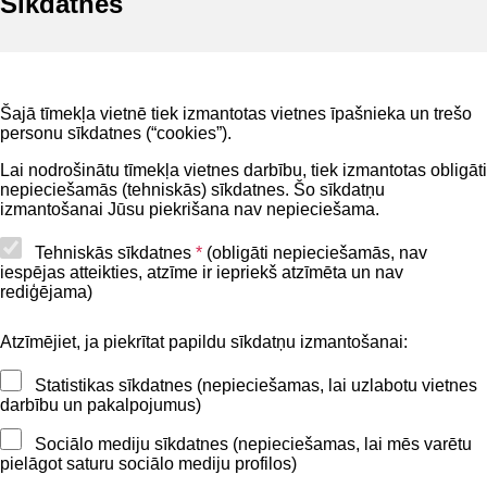
Sīkdatnes
Noderīgi
Šajā tīmekļa vietnē tiek izmantotas vietnes īpašnieka un trešo
Privātuma politika
personu sīkdatnes (“cookies”).
BIS lietošanas noteikumi
Lai nodrošinātu tīmekļa vietnes darbību, tiek izmantotas obligāti
nepieciešamās (tehniskās) sīkdatnes. Šo sīkdatņu
Lapas karte
izmantošanai Jūsu piekrišana nav nepieciešama.
Piekļūstamības paziņojums
Tehniskās sīkdatnes
*
(obligāti nepieciešamās, nav
iespējas atteikties, atzīme ir iepriekš atzīmēta un nav
BIS mobile lietošanas noteikumi
rediģējama)
Atzīmējiet, ja piekrītat papildu sīkdatņu izmantošanai:
Kontakti
Statistikas sīkdatnes (nepieciešamas, lai uzlabotu vietnes
BIS atbalsta dienesta tālrunis:
darbību un pakalpojumus)
+371 62004010
Sociālo mediju sīkdatnes (nepieciešamas, lai mēs varētu
pielāgot saturu sociālo mediju profilos)
Sekojiet mums