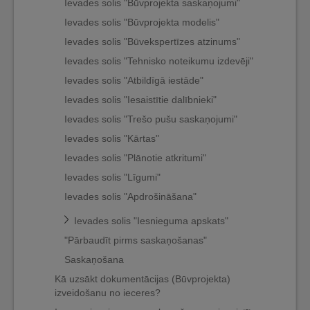
Ievades solis "Būvprojekta saskaņojumi"
Ievades solis "Būvprojekta modelis"
Ievades solis "Būvekspertīzes atzinums"
Ievades solis "Tehnisko noteikumu izdevēji"
Ievades solis "Atbildīgā iestāde"
Ievades solis "Iesaistītie dalībnieki"
Ievades solis "Trešo pušu saskaņojumi"
Ievades solis "Kārtas"
Ievades solis "Plānotie atkritumi"
Ievades solis "Līgumi"
Ievades solis "Apdrošināšana"
Ievades solis "Iesnieguma apskats"
"Pārbaudīt pirms saskaņošanas"
Saskaņošana
Kā uzsākt dokumentācijas (Būvprojekta)
izveidošanu no ieceres?