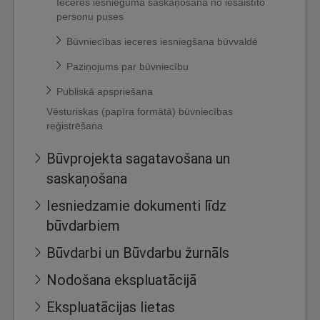
Ieceres iesnieguma saskaņošana no iesaistīto
personu puses
Būvniecības ieceres iesniegšana būvvaldē
Paziņojums par būvniecību
Publiskā apspriešana
Vēsturiskas (papīra formātā) būvniecības
reģistrēšana
Būvprojekta sagatavošana un
saskaņošana
Iesniedzamie dokumenti līdz
būvdarbiem
Būvdarbi un Būvdarbu žurnāls
Nodošana ekspluatācijā
Ekspluatācijas lietas