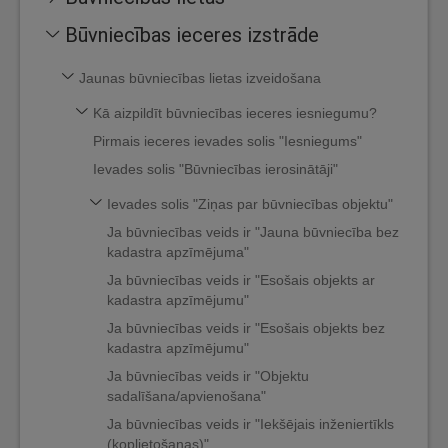
Būvniecības ieceres izstrāde
Jaunas būvniecības lietas izveidošana
Kā aizpildīt būvniecības ieceres iesniegumu?
Pirmais ieceres ievades solis "Iesniegums"
Ievades solis "Būvniecības ierosinātāji"
Ievades solis "Ziņas par būvniecības objektu"
Ja būvniecības veids ir "Jauna būvniecība bez
kadastra apzīmējuma"
Ja būvniecības veids ir "Esošais objekts ar
kadastra apzīmējumu"
Ja būvniecības veids ir "Esošais objekts bez
kadastra apzīmējumu"
Ja būvniecības veids ir "Objektu
sadalīšana/apvienošana"
Ja būvniecības veids ir "Iekšējais inženiertīkls
(koplietošanas)"