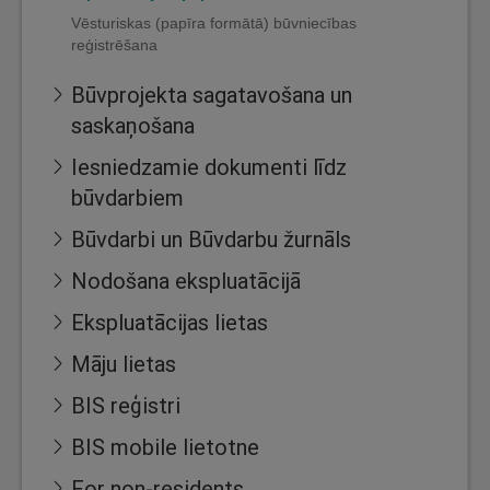
Vēsturiskas (papīra formātā) būvniecības
reģistrēšana
Būvprojekta sagatavošana un
saskaņošana
Iesniedzamie dokumenti līdz
būvdarbiem
Būvdarbi un Būvdarbu žurnāls
Nodošana ekspluatācijā
Ekspluatācijas lietas
Māju lietas
BIS reģistri
BIS mobile lietotne
For non-residents