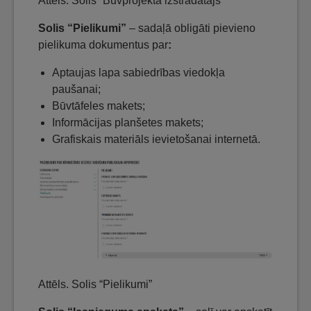
Attēls. Solis “Būvprojekta izstrādātājs”
Solis “Pielikumi”
– sadaļā obligāti pievieno
pielikuma dokumentus par
:
Aptaujas lapa sabiedrības viedokļa
paušanai;
Būvtāfeles makets;
Informācijas planšetes makets;
Grafiskais materiāls ievietošanai internetā.
Attēls. Solis “Pielikumi”