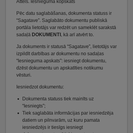
Attēls. Iesnieguma kopskats
Pēc datu saglabāšanas, dokumenta statuss ir
“Sagatave”. Saglabāto dokumentu publiskā
portāla lietotājs var redzēt un sameklēt sarakstā
sadaļā
DOKUMENTI
, kā arī atvērt to.
Ja dokuments ir statusā “Sagatave”, lietotājs var
izpildīt darbības ar dokumentu no sadaļas
“Iesnieguma apskats”: iesniegt dokumentu,
dzēst dokumentu un apskatīties notikumu
vēsturi.
Iesniedzot dokumentu:
Dokumenta statuss tiek mainīts uz
“Iesniegts”;
Tiek saglabāta informācijas par iesniedzēja
datiem un pilnvarām, uz kuru pamata
iesniedzējs ir tiesīgs iesniegt