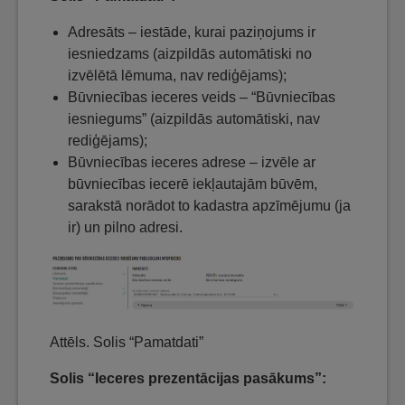
Adresāts – iestāde, kurai paziņojums ir
iesniedzams (aizpildās automātiski no
izvēlētā lēmuma, nav rediģējams);
Būvniecības ieceres veids – “Būvniecības
iesniegums” (aizpildās automātiski, nav
rediģējams);
Būvniecības ieceres adrese – izvēle ar
būvniecības iecerē iekļautajām būvēm,
sarakstā norādot to kadastra apzīmējumu (ja
ir) un pilno adresi.
Attēls. Solis “Pamatdati”
Solis “Ieceres prezentācijas pasākums”: