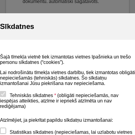
dokumentu. automātiski sagatavots.
Sīkdatnes
Noderīgi
Šajā tīmekļa vietnē tiek izmantotas vietnes īpašnieka un trešo
Privātuma politika
personu sīkdatnes (“cookies”).
BIS lietošanas noteikumi
Lai nodrošinātu tīmekļa vietnes darbību, tiek izmantotas obligāti
nepieciešamās (tehniskās) sīkdatnes. Šo sīkdatņu
Lapas karte
izmantošanai Jūsu piekrišana nav nepieciešama.
Piekļūstamības paziņojums
Tehniskās sīkdatnes
*
(obligāti nepieciešamās, nav
iespējas atteikties, atzīme ir iepriekš atzīmēta un nav
BIS mobile lietošanas noteikumi
rediģējama)
Atzīmējiet, ja piekrītat papildu sīkdatņu izmantošanai:
Kontakti
Statistikas sīkdatnes (nepieciešamas, lai uzlabotu vietnes