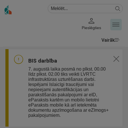
Pieslēgties
Vairāk
BIS darbība
7. augustā laika posmā no plkst. 00.00
līdz plkst. 02.00 tiks veikti LVRTC
infrastruktūras uzturēšanas darbi.
Iespējami īslaicīgi traucējumi vai
nepieejami autentifikācijas un
parakstīšanās pakalpojumi ar eID,
eParaksts kartēm un mobilo lietotni
eParaksts mobile kā arī ietekmēta
dokumentu apzīmogošana ar eZīmogs+
pakalpojumiem.