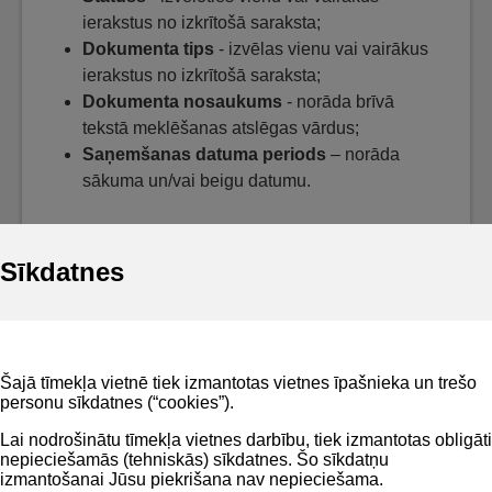
ierakstus no izkrītošā saraksta;
Dokumenta tips
- izvēlas vienu vai vairākus
ierakstus no izkrītošā saraksta;
Dokumenta nosaukums
- norāda brīvā
tekstā meklēšanas atslēgas vārdus;
Saņemšanas datuma periods
– norāda
sākuma un/vai beigu datumu.
Sīkdatnes
Noderīgi
Šajā tīmekļa vietnē tiek izmantotas vietnes īpašnieka un trešo
Privātuma politika
personu sīkdatnes (“cookies”).
BIS lietošanas noteikumi
Lai nodrošinātu tīmekļa vietnes darbību, tiek izmantotas obligāti
nepieciešamās (tehniskās) sīkdatnes. Šo sīkdatņu
Lapas karte
izmantošanai Jūsu piekrišana nav nepieciešama.