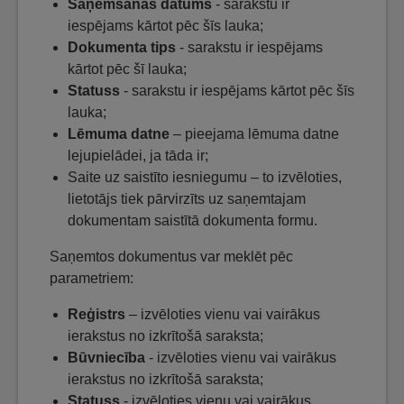
Saņemšanas datums
- sarakstu ir
iespējams kārtot pēc šīs lauka;
Dokumenta tips
- sarakstu ir iespējams
kārtot pēc šī lauka;
Statuss
- sarakstu ir iespējams kārtot pēc šīs
lauka;
Lēmuma datne
– pieejama lēmuma datne
lejupielādei, ja tāda ir;
Saite uz saistīto iesniegumu – to izvēloties,
lietotājs tiek pārvirzīts uz saņemtajam
dokumentam saistītā dokumenta formu.
Saņemtos dokumentus var meklēt pēc
parametriem:
Reģistrs
– izvēloties vienu vai vairākus
ierakstus no izkrītošā saraksta;
Būvniecība
- izvēloties vienu vai vairākus
ierakstus no izkrītošā saraksta;
Statuss
- izvēloties vienu vai vairākus