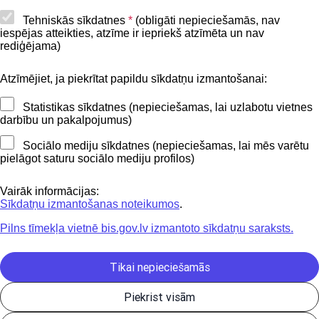
Piekļūstamības paziņojums
Tehniskās sīkdatnes
*
(obligāti nepieciešamās, nav
iespējas atteikties, atzīme ir iepriekš atzīmēta un nav
BIS mobile lietošanas noteikumi
rediģējama)
Atzīmējiet, ja piekrītat papildu sīkdatņu izmantošanai:
Kontakti
Statistikas sīkdatnes (nepieciešamas, lai uzlabotu vietnes
BIS atbalsta dienesta tālrunis:
darbību un pakalpojumus)
+371 62004010
Sociālo mediju sīkdatnes (nepieciešamas, lai mēs varētu
pielāgot saturu sociālo mediju profilos)
Sekojiet mums
Vairāk informācijas:
Sīkdatņu izmantošanas noteikumos
.
Pilns tīmekļa vietnē bis.gov.lv izmantoto sīkdatņu saraksts.
Lejupielādejiet
lietojumprogrammu
Tikai nepieciešamās
Piekrist visām