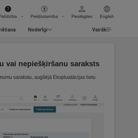
Palīdzība
Piekļūstamība
Pieslēgties
English
rmēšana
Noderīgi
Vairāk
 vai nepiešķiršanu saraksts
ēmumu sarakstu, augšējā Ekspluatācijas lietu