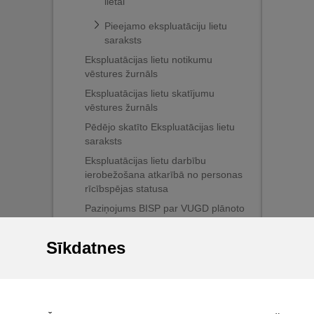
lietai
Pieejamo ekspluatāciju lietu
saraksts
Ekspluatācijas lietu notikumu
vēstures žurnāls
Ekspluatācijas lietu skatījumu
vēstures žurnāls
Pēdējo skatīto Ekspluatācijas lietu
saraksts
Ekspluatācijas lietu darbību
ierobežošana atkarībā no personas
rīcībspējas statusa
Paziņojums BISP par VUGD plānoto
ugunsdrošības pārbaudi
Sīkdatnes
Māju lietas
BIS reģistri
BIS mobile lietotne