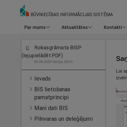
BŪVNIECĪBAS INFORMĀCIJAS SISTĒMA
Par mums
Aktualitātes
Kontakti
Rokasgrāmata BISP
(lejupielādēt PDF)
Saņ
06.08.2026 Versija 284.0
Lai a
Ievads
izvēl
BIS lietošanas
pamatprincipi
Mani dati BIS
Pilnvaras un deleģējumi