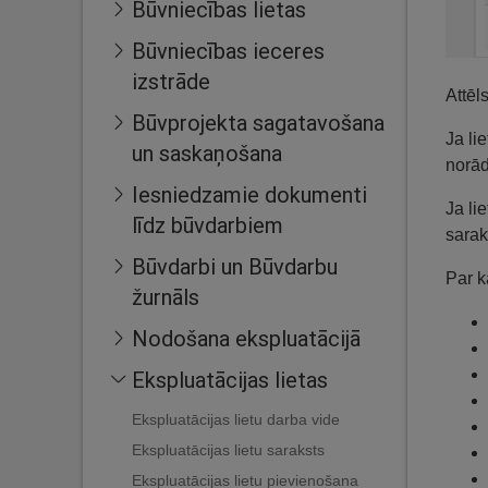
Būvniecības lietas
Būvniecības ieceres
izstrāde
Attēl
Būvprojekta sagatavošana
Ja li
un saskaņošana
norādī
Iesniedzamie dokumenti
Ja li
līdz būvdarbiem
sarak
Būvdarbi un Būvdarbu
Par k
žurnāls
Nodošana ekspluatācijā
Ekspluatācijas lietas
Ekspluatācijas lietu darba vide
Ekspluatācijas lietu saraksts
Ekspluatācijas lietu pievienošana