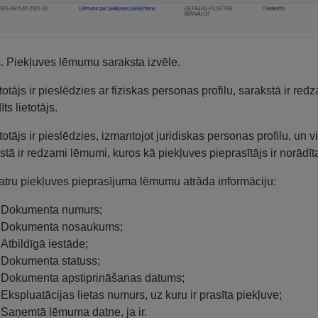
s. Piekļuves lēmumu saraksta izvēle.
etotājs ir pieslēdzies ar fiziskas personas profilu, sarakstā ir re
ts lietotājs.
etotājs ir pieslēdzies, izmantojot juridiskas personas profilu, un 
stā ir redzami lēmumi, kuros kā piekļuves pieprasītājs ir norādīt
atru piekļuves pieprasījuma lēmumu atrāda informāciju:
Dokumenta numurs;
Dokumenta nosaukums;
Atbildīgā iestāde;
Dokumenta statuss;
Dokumenta apstiprināšanas datums;
Ekspluatācijas lietas numurs, uz kuru ir prasīta piekļuve;
Saņemtā lēmuma datne, ja ir.