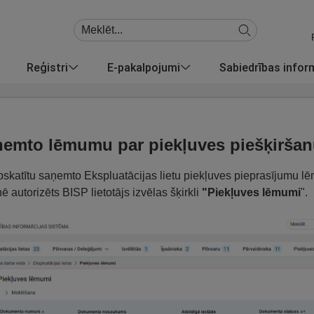
Reģistri
E-pakalpojumi
Sabiedrības info
emto lēmumu par piekļuves piešķiršanu
pskatītu saņemto Ekspluatācijas lietu piekļuves pieprasījumu l
nē autorizēts BISP lietotājs izvēlas šķirkli
"Piekļuves lēmumi
".