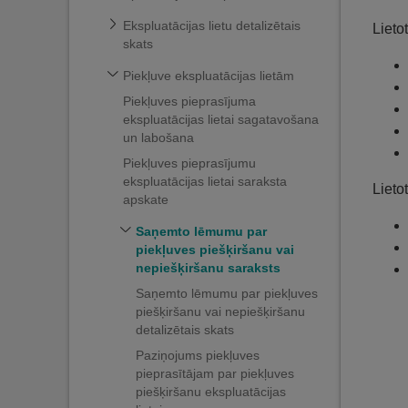
Ekspluatācijas lietu detalizētais
Lieto
skats
Piekļuve ekspluatācijas lietām
Piekļuves pieprasījuma
ekspluatācijas lietai sagatavošana
un labošana
Piekļuves pieprasījumu
ekspluatācijas lietai saraksta
Lieto
apskate
Saņemto lēmumu par
piekļuves piešķiršanu vai
nepiešķiršanu saraksts
Saņemto lēmumu par piekļuves
piešķiršanu vai nepiešķiršanu
detalizētais skats
Paziņojums piekļuves
pieprasītājam par piekļuves
piešķiršanu ekspluatācijas