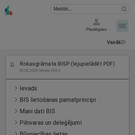
Pieslēgties
Vairāk
Rokasgrāmata BISP (lejupielādēt PDF)
06.08.2026 Versija 284.0
Ievads
BIS lietošanas pamatprincipi
Mani dati BIS
Pilnvaras un deleģējumi
Būvniecības lietas