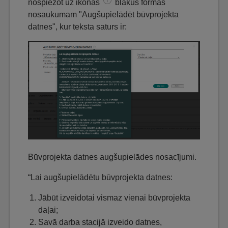
nospiežot uz ikonas
blakus formas
nosaukumam "Augšupielādēt būvprojekta
datnes", kur teksta saturs ir:
Būvprojekta datnes augšupielādes nosacījumi.
“Lai augšupielādētu būvprojekta datnes:
Jābūt izveidotai vismaz vienai būvprojekta
daļai;
Savā darba stacijā izveido datnes,