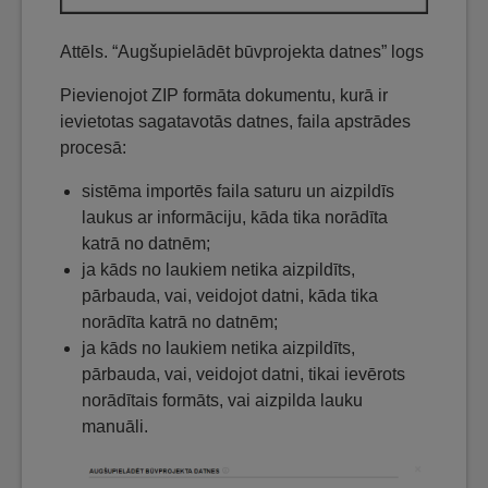
Attēls. “Augšupielādēt būvprojekta datnes” logs
Pievienojot ZIP formāta dokumentu, kurā ir
ievietotas sagatavotās datnes, faila apstrādes
procesā:
sistēma importēs faila saturu un aizpildīs
laukus ar informāciju, kāda tika norādīta
katrā no datnēm;
ja kāds no laukiem netika aizpildīts,
pārbauda, vai, veidojot datni, kāda tika
norādīta katrā no datnēm;
ja kāds no laukiem netika aizpildīts,
pārbauda, vai, veidojot datni, tikai ievērots
norādītais formāts, vai aizpilda lauku
manuāli.