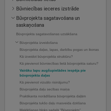
Būvniecības ieceres izstrāde
Būvprojekta sagatavošana un
saskaņošana
Būvprojekta sagatavošanas uzsākšana
Būvprojekta izveidošana
Būvprojekta daļas, lapas, darbību pogas un ikonas
Kā izveidot būvprojekta struktūru?
Kā pievienot būvniecības lietā būvprojekta saturu?
Vairāku lapu augšupielādes iespēja pie
būvprojekta daļas
Kā pievienot vizuālo risinājumu?
Būvprojekta daļu secības maiņa
Praktikanta norādīšana būvprojekta daļām
Būvprojekta tukšo daļu masveida dzēšana
Meklēšanas bloks sadaļā "Būvprojekts"