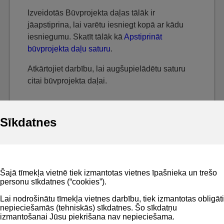
Izveidotās Būvprojekta daļas tālāk ir
jāapstiprina, lai varētu iesniegt kopā ar kādu
iesniegumu. Skatīt tālāk kā
Apstiprināt
būvprojekta daļu saturu
.
Atkārtojiet darbību, lai augšupielādētu saturu
citai būvprojekta daļai.
Sīkdatnes
Noderīgi
Šajā tīmekļa vietnē tiek izmantotas vietnes īpašnieka un trešo
Privātuma politika
personu sīkdatnes (“cookies”).
BIS lietošanas noteikumi
Lai nodrošinātu tīmekļa vietnes darbību, tiek izmantotas obligāti
nepieciešamās (tehniskās) sīkdatnes. Šo sīkdatņu
Lapas karte
izmantošanai Jūsu piekrišana nav nepieciešama.