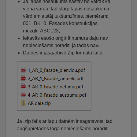
Ja lapas nosaukums sastāv no vairāk kā
viena vārda, tad starp lapas nosaukuma
vārdiem atstāj tukšumzīmes, piemēram:
001_BK_0_Fasādes konstrukcijas
mezgli_ABC123;
Iekavās esošo oriģinālnumura daļu nav
nepieciešams norādīt, ja tādas nav.
Datnes ir jāsaarhivē Zip formāta failā.
Ja .zip fails ar lapu datnēm ir sagatavots, tad
augšupielādes logā nepieciešams norādīt: