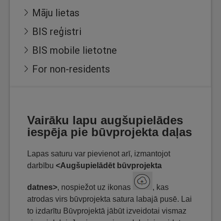
Māju lietas
BIS reģistri
BIS mobile lietotne
For non-residents
Vairāku lapu augšupielādes
iespēja pie būvprojekta daļas
Lapas saturu var pievienot arī, izmantojot
darbību
<Augšupielādēt būvprojekta
datnes>
, nospiežot uz ikonas
, kas
atrodas virs būvprojekta satura labajā pusē. Lai
to izdarītu Būvprojektā jābūt izveidotai vismaz