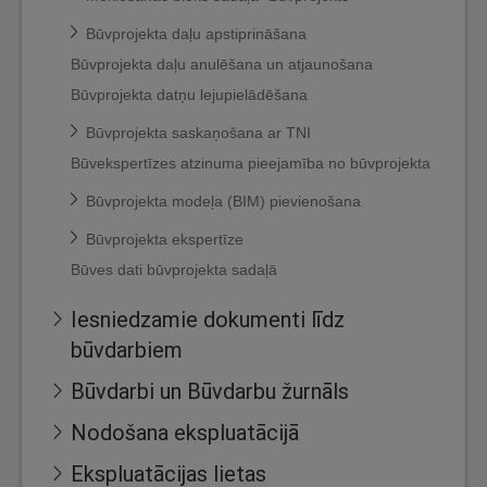
Būvprojekta daļu apstiprināšana
Būvprojekta daļu anulēšana un atjaunošana
Būvprojekta datņu lejupielādēšana
Būvprojekta saskaņošana ar TNI
Būvekspertīzes atzinuma pieejamība no būvprojekta
Būvprojekta modeļa (BIM) pievienošana
Būvprojekta ekspertīze
Būves dati būvprojekta sadaļā
Iesniedzamie dokumenti līdz
būvdarbiem
Būvdarbi un Būvdarbu žurnāls
Nodošana ekspluatācijā
Ekspluatācijas lietas