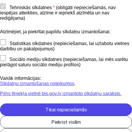
Piekļūstamības paziņojums
Tehniskās sīkdatnes
*
(obligāti nepieciešamās, nav
iespējas atteikties, atzīme ir iepriekš atzīmēta un nav
BIS mobile lietošanas noteikumi
rediģējama)
Atzīmējiet, ja piekrītat papildu sīkdatņu izmantošanai:
Kontakti
Statistikas sīkdatnes (nepieciešamas, lai uzlabotu vietnes
BIS atbalsta dienesta tālrunis:
darbību un pakalpojumus)
+371 62004010
Sociālo mediju sīkdatnes (nepieciešamas, lai mēs varētu
pielāgot saturu sociālo mediju profilos)
Sekojiet mums
Vairāk informācijas:
Sīkdatņu izmantošanas noteikumos
.
Pilns tīmekļa vietnē bis.gov.lv izmantoto sīkdatņu saraksts.
Lejupielādejiet
lietojumprogrammu
Tikai nepieciešamās
Piekrist visām