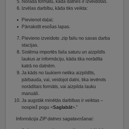
Norāda formātu, kādā datnes ir izveidotas.
Izvēlas darbību, kāda tiks veikta:
Pievienot daļai;
Pārrakstīt esošas lapas.
Pievieno izveidoto .zip failu no savas darba
stacijas.
Sistēma importēs faila saturu un aizpildīs
laukus ar informāciju, kāda tika norādīta
katrā no datnēm.
Ja kāds no laukiem netika aizpildīts,
pārbauda, vai, veidojot datni, tika ievērots
norādītais formāts, vai aizpilda lauku
manuāli.
Ja augstāk minētās darbības ir veiktas –
nospiež pogu <
Saglabāt
>.”
Informācija ZIP datnes sagatavošanai: