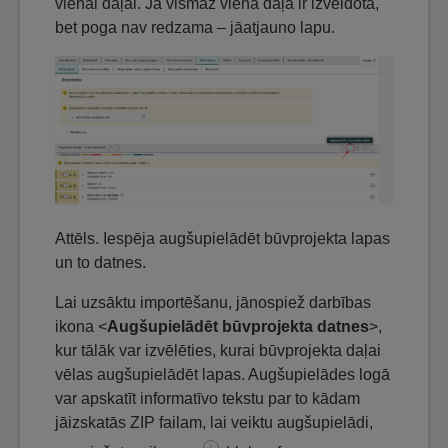
vienai daļai. Ja vismaz viena daļa ir izveidota,
bet poga nav redzama – jāatjauno lapu.
Attēls. Iespēja augšupielādēt būvprojekta lapas
un to datnes.
Lai uzsāktu importēšanu, jānospiež darbības
ikona <
Augšupielādēt būvprojekta datnes
>,
kur tālāk var izvēlēties, kurai būvprojekta daļai
vēlas augšupielādēt lapas. Augšupielādes logā
var apskatīt informatīvo tekstu par to kādam
jāizskatās ZIP failam, lai veiktu augšupielādi,